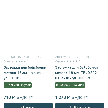
Артикул:
TBY-162019-4.1.50
Артикул:
ЗАСТ.БЕЙСБ.АНТ
Оценка: ★★★★☆
Оценка: ★★★★☆
Застежка для бейсболки
Застежка для бейсболки
металл 16мм, цв.антик,
металл 18 мм, ТВ.JX8021,
уп.50 шт
цв. антик уп. 100 шт
В наличии: 35 упак
В наличии: 194 упак
710 ₽
1 278 ₽
с НДС 5%
с НДС 5%
В корзину
В корзину