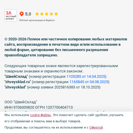
ЗА
ЧЕСТНЫЙ
БИЗНЕС
© 2020-2026 Полное или частичное копирование любых материалов
сайта, воспроизведение в печатном виде
и/или использование в
любой форме, цитирование без письменного разрешения
правообладателя запрещено.
Следующие товарные знаки являются зарегистрированными
товарным знаками и охраняются законом:
"ШвейСклад"
(номер регистрации
1105285 от 14.04.2025
)
"shveуsklad.ru"
(номер регистрации
1165845 от 04.08.2025
)
"shveysklad"
(номер заявки 2025816383 от 18.10.2025)
ООО "ШвейСклад"
ИНН 9706009820 ОГРН 1207700404713
Включен в Реестр операторов, осуществляющих обработку
Мы используем
cookie-файлы
. Это помогает сделать сайт удобнее, улучшить
персональных данных Роскомнадзора рег. № 77-23-150255, Приказ
его отображение и помочь вам в выборе товаров.
№231 от 16.06.2023.
Продолжая, вы соглашаетесь на их использование и с
Офертой
.