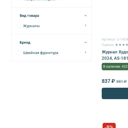
Вид товара
Журналы
4
Артикул:
G-140
Бренд
Оценка: ★★★
Журнал Худо
Швейная фурнитура
4
2024, AS-18
В наличии: 432
837 ₽
881 ₽
-8%