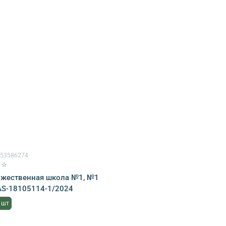
853586274
★☆
ожественная школа №1, №1
 AS-18105114-1/2024
 шт