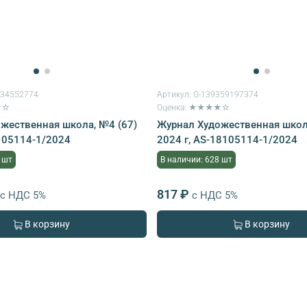
434552774
Артикул:
G-139359197374
★☆
Оценка: ★★★★☆
жественная школа, №4 (67)
Журнал Художественная школа
105114-1/2024
2024 г, AS-18105114-1/2024
 шт
В наличии: 628 шт
817 ₽
с НДС 5%
с НДС 5%
В корзину
В корзину