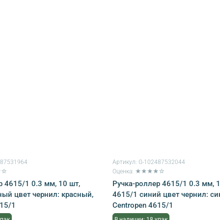
487531964
Артикул:
G-102487532044
★☆
Оценка: ★★★★☆
 4615/1 0.3 мм, 10 шт,
Ручка-роллер 4615/1 0.3 мм, 1
ный цвет чернил: красный,
4615/1 синий цвет чернил: си
615/1
Centropen 4615/1
упак
В наличии: 18 упак