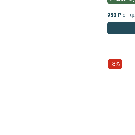
930 ₽
с НД
-8%