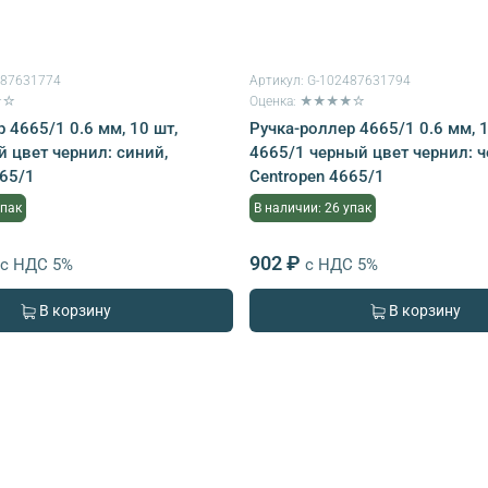
487631774
Артикул:
G-102487631794
★☆
Оценка: ★★★★☆
 4665/1 0.6 мм, 10 шт,
Ручка-роллер 4665/1 0.6 мм, 1
й цвет чернил: синий,
4665/1 черный цвет чернил: 
665/1
Centropen 4665/1
упак
В наличии: 26 упак
902 ₽
с НДС 5%
с НДС 5%
В корзину
В корзину