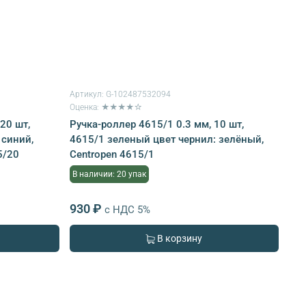
Артикул:
G-102487532094
Оценка: ★★★★☆
 20 шт,
Ручка-роллер 4615/1 0.3 мм, 10 шт,
 синий,
4615/1 зеленый цвет чернил: зелёный,
5/20
Centropen 4615/1
В наличии: 20 упак
930 ₽
с НДС 5%
В корзину