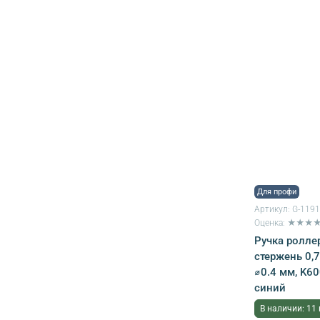
Для профи
Артикул:
G-119
Оценка: ★★★
Ручка роллер
стержень 0,
⌀0.4 мм, K6
синий
В наличии: 11