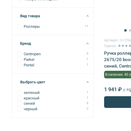
Вид товара
Роллеры
11
Артикул:
G-129
Бренд
Оценка: ★★★
Ручка роллер
Centropen
9
2675/20 boo
Parker
1
Pentel
1
синий, Cent
В наличии: 40 
Выбрать цвет
1 941 ₽
с Н
зеленый
1
красный
1
синий
6
черный
2