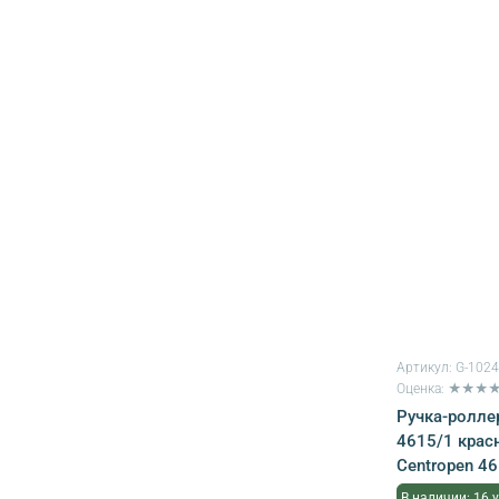
Артикул:
G-102
Оценка: ★★★
Ручка-роллер
4615/1 крас
Centropen 4
В наличии: 16 