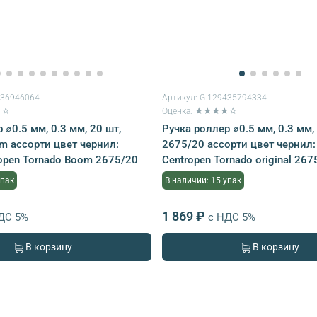
436946064
Артикул:
G-129435794334
★☆
Оценка: ★★★★☆
 ⌀0.5 мм, 0.3 мм, 20 шт,
Ручка роллер ⌀0.5 мм, 0.3 мм,
m ассорти цвет чернил:
2675/20 ассорти цвет чернил:
ropen Tornado Boom 2675/20
Centropen Tornado original 267
упак
В наличии: 15 упак
1 869 ₽
ДС 5%
с НДС 5%
В корзину
В корзину