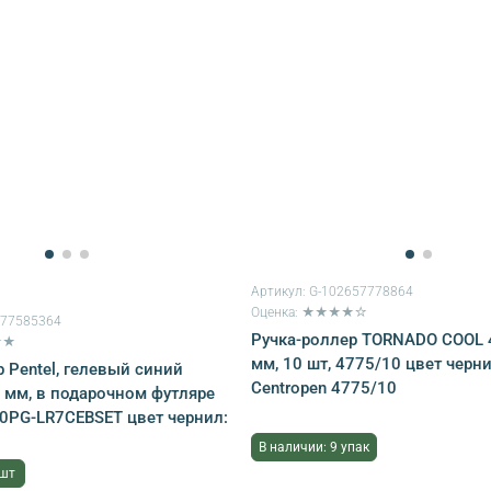
Артикул:
G-102657778864
Оценка: ★★★★☆
177585364
Ручка-роллер TORNADO COOL 
★★
мм, 10 шт, 4775/10 цвет черни
 Pentel, гелевый синий
Centropen 4775/10
7 мм, в подарочном футляре
00PG-LR7CEBSET цвет чернил:
В наличии: 9 упак
 шт