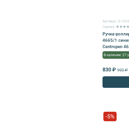
Артикул:
G-102
Оценка: ★★★
Ручка-роллер
4665/1 сини
Centropen 4
В наличии: 27 
830 ₽
902 ₽
-5%