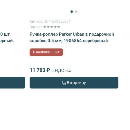
Артикул:
G-71693166004
Оценка: ★★★★★
0 шт,
Ручка-роллер Parker Urban в подарочной
черный,
коробке 0.5 мм, 1906864 серебряный
В наличии: 1 шт
11 780 ₽
с НДС 5%
В корзину