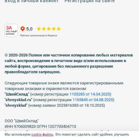
Вход в личный кабинет
Регистрация на сайте
ЗА
ЧЕСТНЫЙ
БИЗНЕС
© 2020-2026 Полное или частичное копирование любых материалов
сайта, воспроизведение в печатном виде
и/или использование в
любой форме, цитирование без письменного разрешения
правообладателя запрещено.
Следующие товарные знаки являются зарегистрированными
товарным знаками и охраняются законом:
"ШвейСклад"
(номер регистрации
1105285 от 14.04.2025
)
"shveуsklad.ru"
(номер регистрации
1165845 от 04.08.2025
)
"shveysklad"
(номер заявки 2025816383 от 18.10.2025)
ООО "ШвейСклад"
ИНН 9706009820 ОГРН 1207700404713
Включен в Реестр операторов, осуществляющих обработку
Мы используем
cookie-файлы
. Это помогает сделать сайт удобнее, улучшить
персональных данных Роскомнадзора рег. № 77-23-150255, Приказ