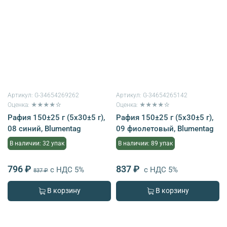
Артикул:
G-34654269262
Артикул:
G-34654265142
Оценка: ★★★★☆
Оценка: ★★★★☆
Рафия 150±25 г (5х30±5 г),
Рафия 150±25 г (5х30±5 г),
08 синий, Blumentag
09 фиолетовый, Blumentag
В наличии: 32 упак
В наличии: 89 упак
796 ₽
837 ₽
с НДС 5%
с НДС 5%
837 ₽
В корзину
В корзину