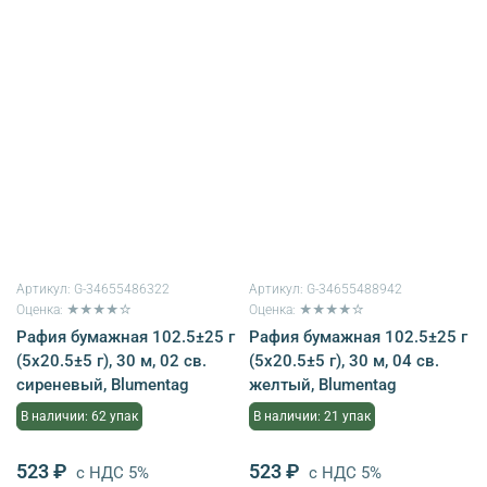
Артикул:
G-34655486322
Артикул:
G-34655488942
Оценка: ★★★★☆
Оценка: ★★★★☆
Рафия бумажная 102.5±25 г
Рафия бумажная 102.5±25 г
(5х20.5±5 г), 30 м, 02 св.
(5х20.5±5 г), 30 м, 04 св.
сиреневый, Blumentag
желтый, Blumentag
В наличии: 62 упак
В наличии: 21 упак
523 ₽
523 ₽
с НДС 5%
с НДС 5%