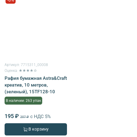
Артикул:
7715311_00008
Оценка: ★★★★☆
Рафия бумажная Astra&Craft
креатив, 10 метров,
(зеленый), 15TF128-10
В наличии: 263 упак
195 ₽
с НДС 5%
207 ₽
В корзину