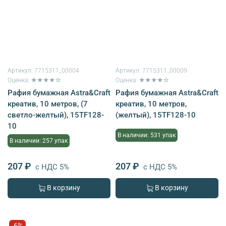
Артикул:
7715311_00004
Артикул:
7715311_00009
Оценка: ★★★★☆
Оценка: ★★★★☆
Рафия бумажная Astra&Craft
Рафия бумажная Astra&Craft
креатив, 10 метров, (7
креатив, 10 метров,
светло-желтый), 15TF128-
(желтый), 15TF128-10
10
В наличии: 531 упак
В наличии: 257 упак
207 ₽
207 ₽
с НДС 5%
с НДС 5%
В корзину
В корзину
-6%