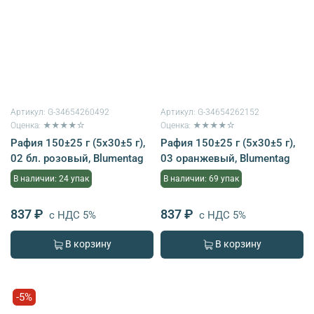
Артикул:
G-34654260492
Артикул:
G-34654262152
Оценка: ★★★★☆
Оценка: ★★★★☆
Рафия 150±25 г (5х30±5 г),
Рафия 150±25 г (5х30±5 г),
02 бл. розовый, Blumentag
03 оранжевый, Blumentag
В наличии: 24 упак
В наличии: 69 упак
837 ₽
837 ₽
с НДС 5%
с НДС 5%
В корзину
В корзину
-5%