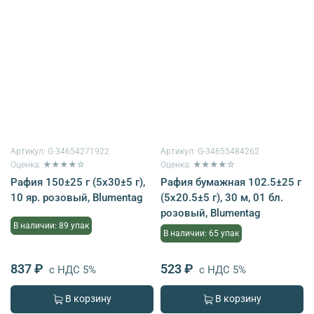
Артикул:
G-34654271922
Артикул:
G-34655484262
Оценка: ★★★★☆
Оценка: ★★★★☆
Рафия 150±25 г (5х30±5 г),
Рафия бумажная 102.5±25 г
10 яр. розовый, Blumentag
(5х20.5±5 г), 30 м, 01 бл.
розовый, Blumentag
В наличии: 89 упак
В наличии: 65 упак
837 ₽
523 ₽
с НДС 5%
с НДС 5%
В корзину
В корзину