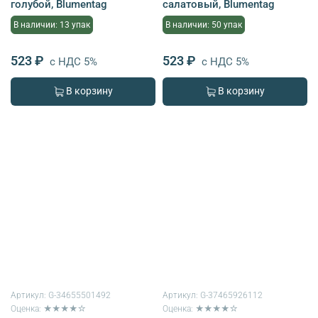
голубой, Blumentag
салатовый, Blumentag
В наличии: 13 упак
В наличии: 50 упак
523 ₽
523 ₽
с НДС 5%
с НДС 5%
В корзину
В корзину
Артикул:
G-34655501492
Артикул:
G-37465926112
Оценка: ★★★★☆
Оценка: ★★★★☆