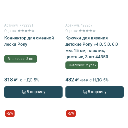
Артикул:
7732331
Артикул:
498267
Оценка: ★★★★☆
Оценка: ★★★★☆
Коннектор для сменной
Крючки для вязания
лески Pony
детские Pony ⌀4,0, 5,0, 6,0
мм, 15 см, пластик,
цветные, 3 шт 44350
В наличии: 3 шт
В наличии: 2 упак
318 ₽
432 ₽
с НДС 5%
с НДС 5%
454 ₽
В корзину
В корзину
-5%
-5%