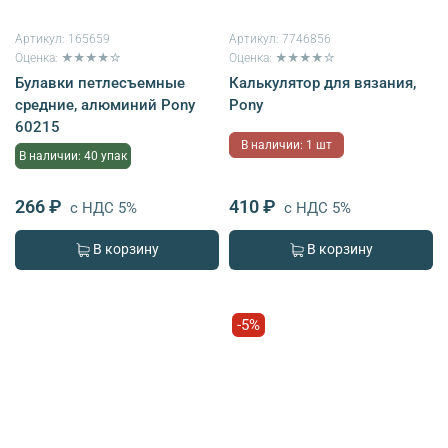
Артикул:
165659
Артикул:
7746856
Оценка: ★★★★☆
Оценка: ★★★★☆
Булавки петлесъемные
Калькулятор для вязания,
средние, алюминий Pony
Pony
60215
В наличии: 1 шт
В наличии: 40 упак
266 ₽
410 ₽
с НДС 5%
с НДС 5%
В корзину
В корзину
-5%