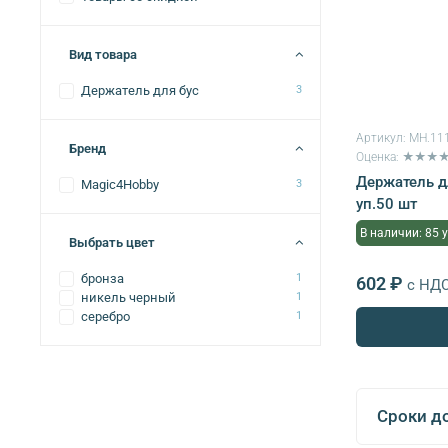
Вид товара
Держатель для бус
3
Артикул:
MH.11
Бренд
Оценка: ★★★
Держатель дл
Magic4Hobby
3
уп.50 шт
В наличии: 85 
Выбрать цвет
бронза
1
602 ₽
с НД
никель черный
1
серебро
1
Сроки д