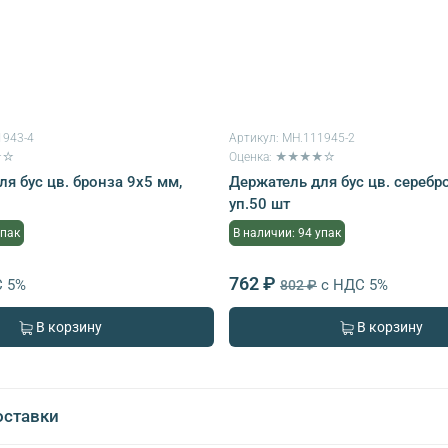
1943-4
Артикул:
MH.111945-2
★☆
Оценка: ★★★★☆
я бус цв. бронза 9х5 мм,
Держатель для бус цв. серебр
уп.50 шт
упак
В наличии: 94 упак
762 ₽
С 5%
с НДС 5%
802 ₽
В корзину
В корзину
оставки