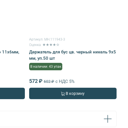
Артикул:
MH.111943-3
Оценка: ★★★★☆
о 11х6мм,
Держатель для бус цв. черный никель 9х5
мм, уп.50 шт
В наличии: 43 упак
572 ₽
с НДС 5%
602 ₽
В корзину