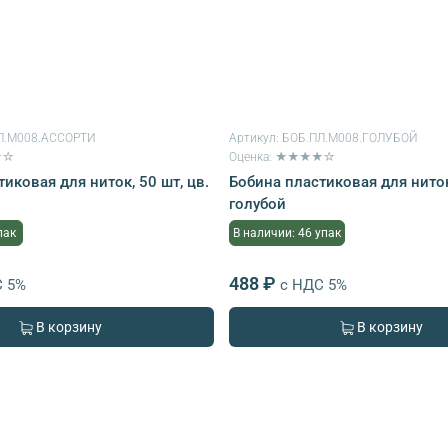
Л.М008.АССОРТИ
Артикул:
БОБ.ПЛ.М008.ГОЛУБОЙ
★☆
Оценка: ★★★★☆
иковая для ниток, 50 шт, цв.
Бобина пластиковая для ниток,
голубой
пак
В наличии: 46 упак
488 ₽
С 5%
с НДС 5%
В корзину
В корзину