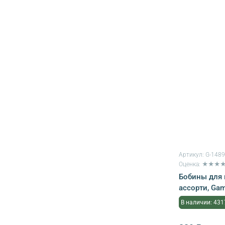
Артикул:
G-148
Оценка: ★★★
Бобины для м
ассорти, Ga
В наличии: 431