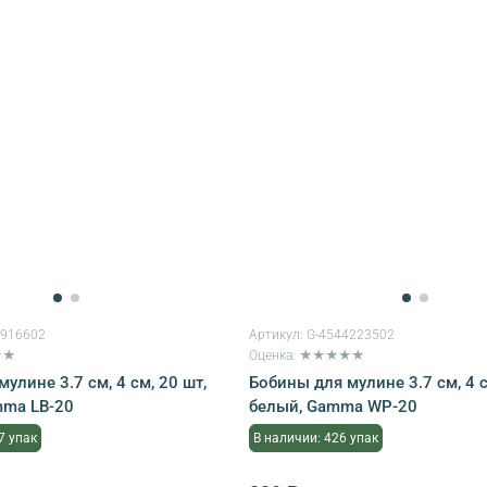
9916602
Артикул:
G-4544223502
★★
Оценка: ★★★★★
улине 3.7 см, 4 см, 20 шт,
Бобины для мулине 3.7 см, 4 с
mma LB-20
белый, Gamma WP-20
7 упак
В наличии: 426 упак