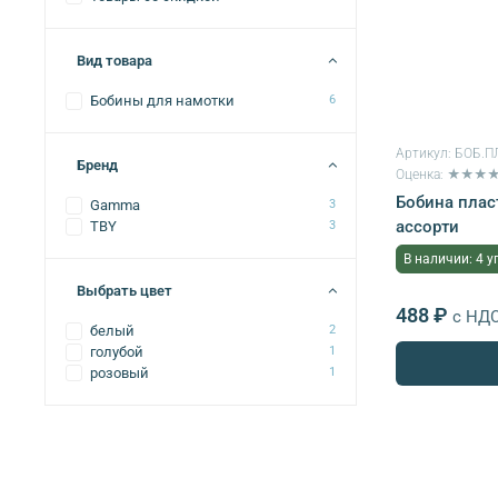
Вид товара
Бобины для намотки
6
Артикул:
БОБ.П
Бренд
Оценка: ★★★
Бобина пласт
Gamma
3
ассорти
TBY
3
В наличии: 4 у
Выбрать цвет
488 ₽
с НД
белый
2
голубой
1
розовый
1