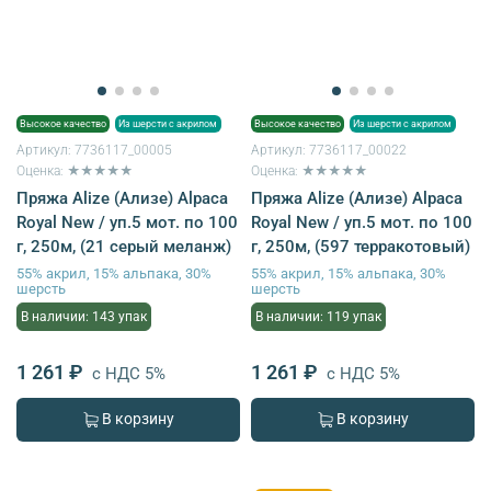
Высокое качество
Из шерсти с акрилом
Высокое качество
Из шерсти с акрилом
Артикул:
7736117_00005
Артикул:
7736117_00022
Оценка: ★★★★★
Оценка: ★★★★★
Пряжа Alize (Ализе) Alpaca
Пряжа Alize (Ализе) Alpaca
Royal New / уп.5 мот. по 100
Royal New / уп.5 мот. по 100
г, 250м, (21 серый меланж)
г, 250м, (597 терракотовый)
55% акрил, 15% альпака, 30%
55% акрил, 15% альпака, 30%
шерсть
шерсть
В наличии: 143 упак
В наличии: 119 упак
1 261 ₽
1 261 ₽
с НДС 5%
с НДС 5%
В корзину
В корзину