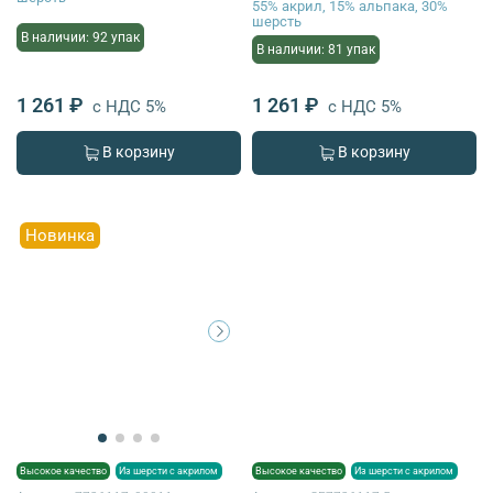
55% акрил, 15% альпака, 30%
шерсть
В наличии: 92 упак
В наличии: 81 упак
1 261 ₽
1 261 ₽
с НДС 5%
с НДС 5%
В корзину
В корзину
Новинка
Высокое качество
Из шерсти с акрилом
Высокое качество
Из шерсти с акрилом