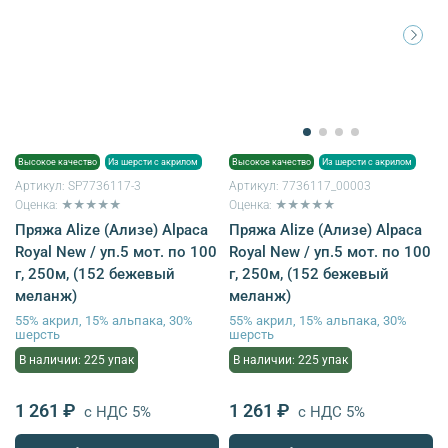
Высокое качество
Из шерсти с акрилом
Высокое качество
Из шерсти с акрилом
Артикул:
SP7736117-3
Артикул:
7736117_00003
Оценка: ★★★★★
Оценка: ★★★★★
Пряжа Alize (Ализе) Alpaca
Пряжа Alize (Ализе) Alpaca
Royal New / уп.5 мот. по 100
Royal New / уп.5 мот. по 100
г, 250м, (152 бежевый
г, 250м, (152 бежевый
меланж)
меланж)
55% акрил, 15% альпака, 30%
55% акрил, 15% альпака, 30%
шерсть
шерсть
В наличии: 225 упак
В наличии: 225 упак
1 261 ₽
1 261 ₽
с НДС 5%
с НДС 5%