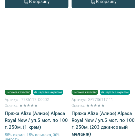
В корзину
В корзину
Высокое качество
Из шерсти с акрилом
Высокое качество
Из шерсти с акрилом
Артикул:
7736117_00002
Артикул:
SP7736117-11
Оценка: ★★★★★
Оценка: ★★★★★
Пряжа Alize (Ализе) Alpaca
Пряжа Alize (Ализе) Alpaca
Royal New / уп.5 мот. по 100
Royal New / уп.5 мот. по 100
г, 250м, (1 крем)
г, 250м, (203 джинсовый
меланж)
55% акрил, 15% альпака, 30%
шерсть