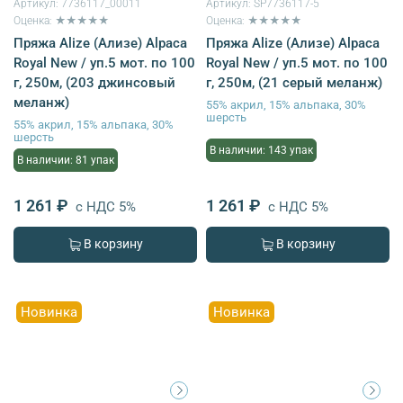
Артикул:
7736117_00011
Артикул:
SP7736117-5
Оценка: ★★★★★
Оценка: ★★★★★
Пряжа Alize (Ализе) Alpaca
Пряжа Alize (Ализе) Alpaca
Royal New / уп.5 мот. по 100
Royal New / уп.5 мот. по 100
г, 250м, (203 джинсовый
г, 250м, (21 серый меланж)
меланж)
55% акрил, 15% альпака, 30%
шерсть
55% акрил, 15% альпака, 30%
шерсть
В наличии: 143 упак
В наличии: 81 упак
1 261 ₽
1 261 ₽
с НДС 5%
с НДС 5%
В корзину
В корзину
Новинка
Новинка