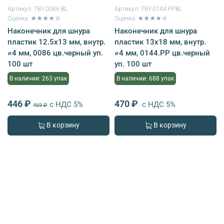
Артикул:
TBY.0086.BL
Артикул:
TBY.0144.PP.BL
Оценка: ★★★★☆
Оценка: ★★★★☆
Наконечник для шнура
Наконечник для шнура
пластик 12.5х13 мм, внутр.
пластик 13х18 мм, внутр.
⌀4 мм, 0086 цв.черный уп.
⌀4 мм, 0144.PP цв.черный
100 шт
уп. 100 шт
В наличии: 263 упак
В наличии: 688 упак
446 ₽
470 ₽
с НДС 5%
с НДС 5%
469 ₽
В корзину
В корзину