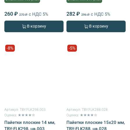
260 ₽
282 ₽
с НДС 5%
с НДС 5%
270 ₽
296 ₽
В корзину
В корзину
-8%
-5%
Артикул:
TBY.FLK298.003
Артикул:
TBY.FLK288.028
Оценка: ★★★★☆
Оценка: ★★★★☆
Пайетки плоские 14 мм,
Пайетки плоские 15х20 мм,
TBY-FLK298, цв.003
TBY-FLK288, цв.028