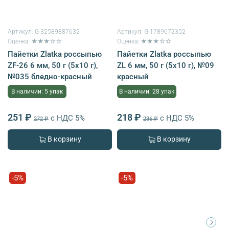
Артикул:
G-32589887632
Артикул:
G-1789672352
Оценка: ★★★☆☆
Оценка: ★★★☆☆
Пайетки Zlatka россыпью
Пайетки Zlatka россыпью
ZF-26 6 мм, 50 г (5х10 г),
ZL 6 мм, 50 г (5х10 г), №09
№035 бледно-красный
красный
В наличии: 5 упак
В наличии: 28 упак
251 ₽
218 ₽
с НДС 5%
с НДС 5%
272 ₽
236 ₽
В корзину
В корзину
-5%
-5%