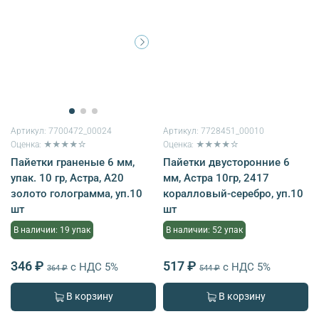
Артикул:
7700472_00024
Артикул:
7728451_00010
Оценка: ★★★★☆
Оценка: ★★★★☆
Пайетки граненые 6 мм,
Пайетки двусторонние 6
упак. 10 гр, Астра, А20
мм, Астра 10гр, 2417
золото голограмма, уп.10
коралловый-серебро, уп.10
шт
шт
В наличии: 19 упак
В наличии: 52 упак
346 ₽
517 ₽
с НДС 5%
с НДС 5%
364 ₽
544 ₽
В корзину
В корзину