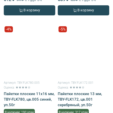
544 ₽
620 ₽
В корзину
В корзину
-4%
-5%
Артикул:
TBY.FLK780.005
Артикул:
TBY.FLK172.001
Оценка: ★★★★☆
Оценка: ★★★★☆
Пайетки плоские 11х16 мм,
Пайетки плоские 13 мм,
TBY-FLK780, цв.005 синий,
TBY-FLK172, цв.001
уп.50г
серебряный, уп.50г
В наличии: 190 упак
В наличии: 317 упак