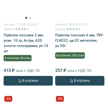
Артикул:
7713421_00003
Артикул:
TBY.FLK022.02
Оценка: ★★★★☆
Оценка: ★★★★☆
Пайетки плоские 3 мм,
Пайетки плоские 6 мм, TBY-
упак. 10 гр, Астра, А20
FLK022, цв.02 металлик,
золото голограмма, уп.10
уп.50г
шт
В наличии: 265 упак
В наличии: 80 упак
413 ₽
257 ₽
с НДС 5%
с НДС 5%
434 ₽
273 ₽
В корзину
В корзину
-5%
-5%