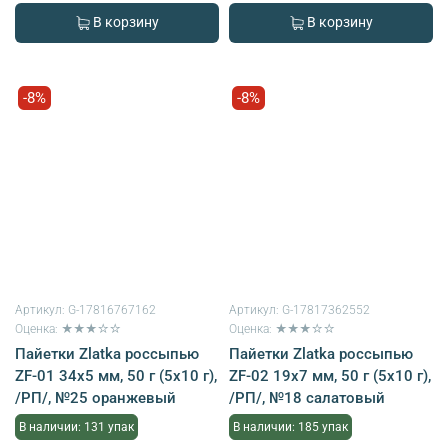
В корзину
В корзину
-8%
-8%
Артикул:
G-17816767162
Артикул:
G-17817362552
Оценка: ★★★☆☆
Оценка: ★★★☆☆
Пайетки Zlatka россыпью
Пайетки Zlatka россыпью
ZF-01 34х5 мм, 50 г (5х10 г),
ZF-02 19х7 мм, 50 г (5х10 г),
/РП/, №25 оранжевый
/РП/, №18 салатовый
В наличии: 131 упак
В наличии: 185 упак