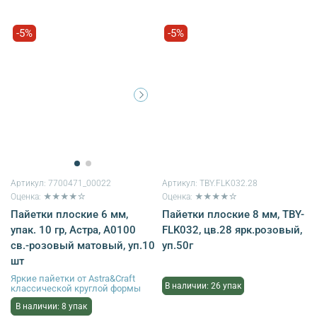
-5%
-5%
Артикул:
7700471_00022
Артикул:
TBY.FLK032.28
Оценка: ★★★★☆
Оценка: ★★★★☆
Пайетки плоские 6 мм,
Пайетки плоские 8 мм, TBY-
упак. 10 гр, Астра, А0100
FLK032, цв.28 ярк.розовый,
св.-розовый матовый, уп.10
уп.50г
шт
Яркие пайетки от Astra&Craft
В наличии: 26 упак
классической круглой формы
В наличии: 8 упак