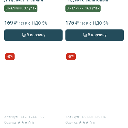
В наличии: 37 упак
В наличии: 163 упак
169 ₽
175 ₽
с НДС 5%
с НДС 5%
183 ₽
190 ₽
В корзину
В корзину
-8%
-8%
Артикул:
G-17817443892
Артикул:
G-63991395334
Оценка: ★★★☆☆
Оценка: ★★★☆☆