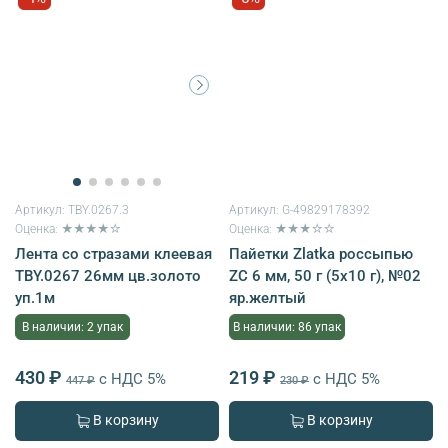
Артикул:
TBY.0267.3
Артикул:
G-49829178392
Оценка: ★★★★☆
Оценка: ★★★☆☆
Лента со стразами клеевая
Пайетки Zlatka россыпью
TBY.0267 26мм цв.золото
ZC 6 мм, 50 г (5х10 г), №02
уп.1м
яр.желтый
В наличии: 2 упак
В наличии: 86 упак
430 ₽
219 ₽
с НДС 5%
с НДС 5%
447 ₽
230 ₽
В корзину
В корзину