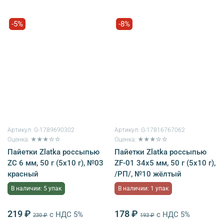
-5%
-8%
Артикул:
G-1789690302
Артикул:
G-17816767062
Оценка: ★★★☆☆
Оценка: ★★★☆☆
Пайетки Zlatka россыпью
Пайетки Zlatka россыпью
ZC 6 мм, 50 г (5х10 г), №03
ZF-01 34х5 мм, 50 г (5х10 г),
красный
/РП/, №10 жёлтый
В наличии: 5 упак
В наличии: 1 упак
219 ₽
178 ₽
с НДС 5%
с НДС 5%
230 ₽
193 ₽