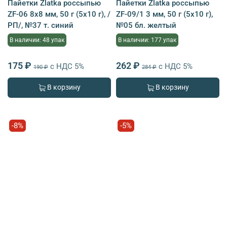
Пайетки Zlatka россыпью
Пайетки Zlatka россыпью
ZF-06 8х8 мм, 50 г (5х10 г), /
ZF-09/1 3 мм, 50 г (5х10 г),
РП/, №37 т. синий
№05 бл. желтый
В наличии: 48 упак
В наличии: 177 упак
175 ₽
262 ₽
с НДС 5%
с НДС 5%
190 ₽
284 ₽
В корзину
В корзину
-8%
-5%