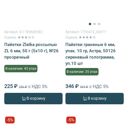
Артикул:
G-1789680582
Артикул:
7700472_00017
Оценка: ★★★☆☆
Оценка: ★★★★☆
Пайетки Zlatka россыпью
Пайетки граненые 6 мм,
ZL 6 мм, 50 г (5х10 г), №26
упак. 10 гр, Астра, 50126
прозрачный
сиреневый голограмма,
уп.10 шт
В наличии: 43 упак
В наличии: 35 упак
225 ₽
346 ₽
с НДС 5%
с НДС 5%
236 ₽
364 ₽
В корзину
В корзину
-5%
-5%