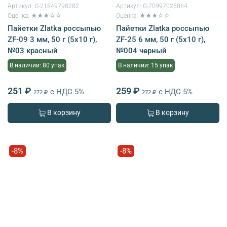
Артикул:
G-21849798282
Артикул:
G-70997025864
Оценка: ★★★☆☆
Оценка: ★★★☆☆
Пайетки Zlatka россыпью
Пайетки Zlatka россыпью
ZF-09 3 мм, 50 г (5х10 г),
ZF-25 6 мм, 50 г (5х10 г),
№03 красный
№004 черный
В наличии: 80 упак
В наличии: 15 упак
251 ₽
259 ₽
с НДС 5%
с НДС 5%
272 ₽
272 ₽
В корзину
В корзину
-8%
-8%