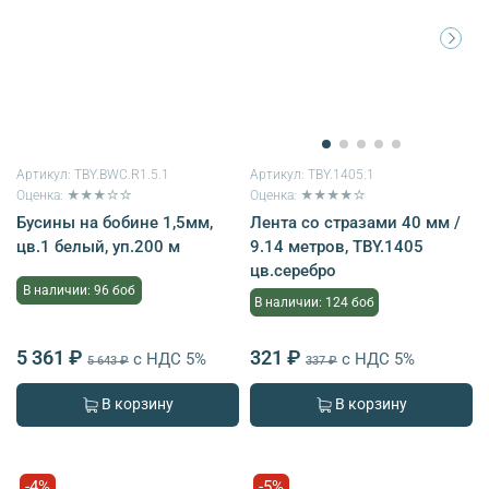
Артикул:
TBY.BWC.R1.5.1
Артикул:
TBY.1405.1
Оценка: ★★★☆☆
Оценка: ★★★★☆
Бусины на бобине 1,5мм,
Лента со стразами 40 мм /
цв.1 белый, уп.200 м
9.14 метров, TBY.1405
цв.серебро
В наличии: 96 боб
В наличии: 124 боб
5 361 ₽
321 ₽
с НДС 5%
с НДС 5%
5 643 ₽
337 ₽
В корзину
В корзину
-4%
-5%