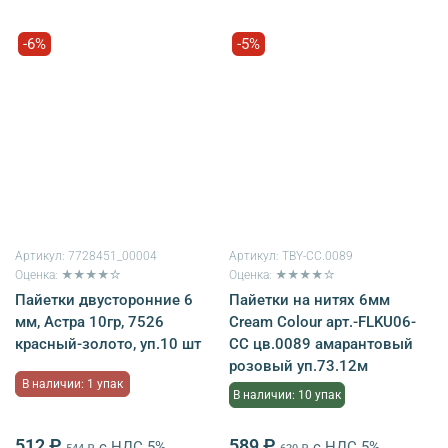
-6%
-5%
Артикул:
7728451_00004
Артикул:
TBY-CC.0089
Оценка: ★★★★☆
Оценка: ★★★★☆
Пайетки двусторонние 6
Пайетки на нитях 6мм
мм, Астра 10гр, 7526
Cream Colour арт.-FLKU06-
красный-золото, уп.10 шт
CC цв.0089 амарантовый
розовый уп.73.12м
В наличии: 1 упак
В наличии: 10 упак
512 ₽
589 ₽
с НДС 5%
с НДС 5%