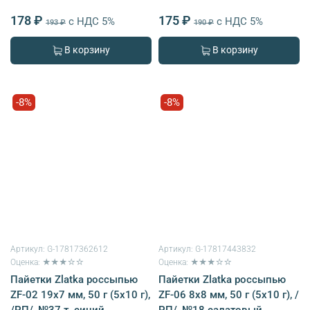
178 ₽
175 ₽
с НДС 5%
с НДС 5%
193 ₽
190 ₽
В корзину
В корзину
-8%
-8%
Артикул:
G-17817362612
Артикул:
G-17817443832
Оценка: ★★★☆☆
Оценка: ★★★☆☆
Пайетки Zlatka россыпью
Пайетки Zlatka россыпью
ZF-02 19х7 мм, 50 г (5х10 г),
ZF-06 8х8 мм, 50 г (5х10 г), /
/РП/, №37 т. синий
РП/, №18 салатовый