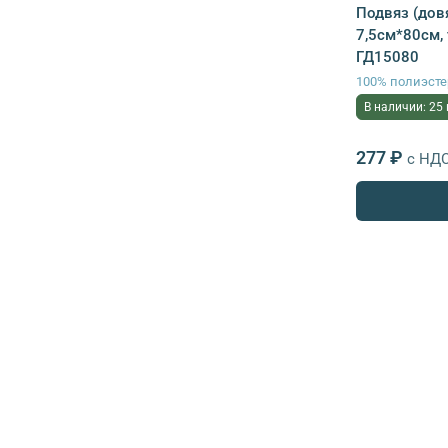
Подвяз (дов
7,5см*80см,
ГД15080
100% полиэсте
В наличии: 25
277 ₽
с НД