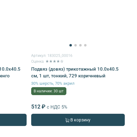
Артикул:
183025_00016
Оценка: ★★★★☆
10.0х40.5
Подвяз (довяз) трикотажный 10.0х40.5
ренго
см, 1 шт, тонкий, 729 коричневый
30% шерсть, 70% акрил
В наличии: 30 шт
512 ₽
с НДС 5%
В корзину