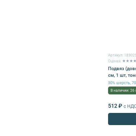
Артикул:
18302
Оценка: ★★★
Подвяз (дов
см, 1 шт, то
30% шерсть, 7
В наличии: 26
512 ₽
с НД