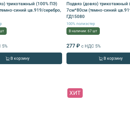
яз) трикотажный (100% ПЭ)
Подвяз (довяз) трикотажный 
 темно-синий цв.919/серебро,
7см*80см (темно-синий цв.91
ГД15080
р
100% полиэстер
 шт
В наличии: 67 шт
277 ₽
С 5%
с НДС 5%
В корзину
В корзину
ХИТ