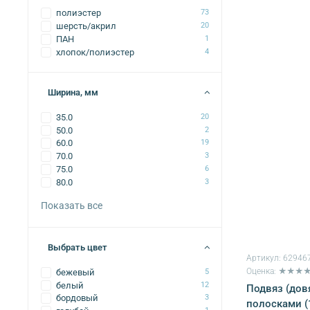
полиэстер
73
шерсть/акрил
20
ПАН
1
хлопок/полиэстер
4
Ширина, мм
35.0
20
50.0
2
60.0
19
70.0
3
75.0
6
80.0
3
Показать все
Выбрать цвет
Артикул:
62946
Оценка: ★★★
бежевый
5
белый
12
Подвяз (дов
бордовый
3
полосками (