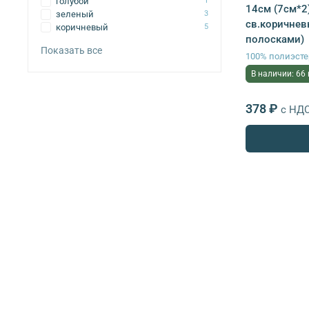
голубой
1
14см (7см*2
зеленый
3
св.коричнев
коричневый
5
полосками)
Показать все
100% полиэсте
В наличии: 66
378 ₽
с НД