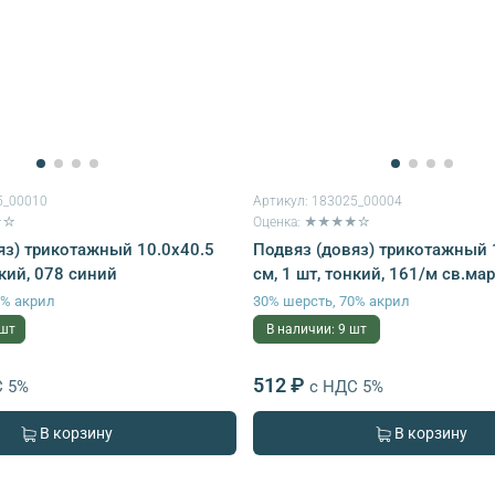
5_00010
Артикул:
183025_00004
★☆
Оценка: ★★★★☆
яз) трикотажный 10.0х40.5
Подвяз (довяз) трикотажный 
нкий, 078 синий
см, 1 шт, тонкий, 161/м св.ма
0% акрил
30% шерсть, 70% акрил
 шт
В наличии: 9 шт
512 ₽
С 5%
с НДС 5%
В корзину
В корзину