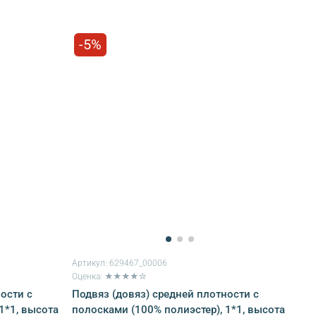
-5%
Артикул:
629467_00006
Оценка: ★★★★☆
ости с
Подвяз (довяз) средней плотности с
1*1, высота
полосками (100% полиэстер), 1*1, высота