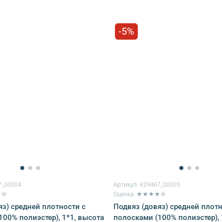
-5%
7_00004
Артикул:
629467_00005
★☆
Оценка: ★★★★☆
яз) средней плотности с
Подвяз (довяз) средней плотн
100% полиэстер), 1*1, высота
полосками (100% полиэстер), 