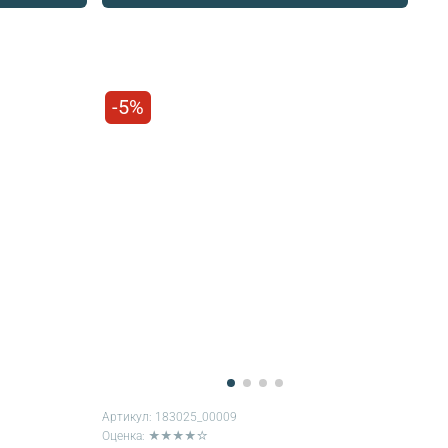
-5%
Артикул:
183025_00009
Оценка: ★★★★☆