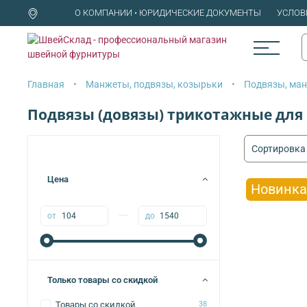
О КОМПАНИИ • ЮРИДИЧЕСКИЕ ДОКУМЕНТЫ
УСЛОВ
Главная
Манжеты, подвязы, козырьки
Подвязы, ма
Подвязы (довязы) трикотажные для
Цена
Новинка
—
от
до
Только товары со скидкой
Товары со скидкой
38