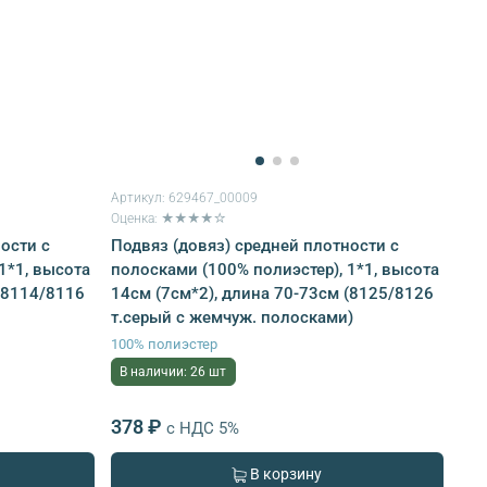
Артикул:
629467_00009
Оценка: ★★★★☆
ости с
Подвяз (довяз) средней плотности с
1*1, высота
полосками (100% полиэстер), 1*1, высота
(8114/8116
14см (7см*2), длина 70-73см (8125/8126
т.серый с жемчуж. полосками)
100% полиэстер
В наличии: 26 шт
378 ₽
с НДС 5%
В корзину