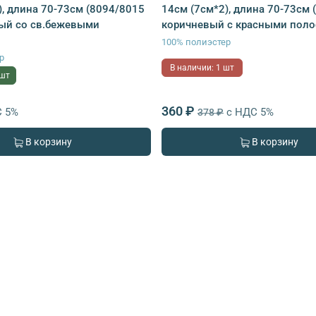
), длина 70-73см (8094/8015
14см (7см*2), длина 70-73см 
ый со св.бежевыми
коричневый с красными поло
100% полиэстер
р
В наличии: 1 шт
 шт
360 ₽
С 5%
с НДС 5%
378 ₽
В корзину
В корзину