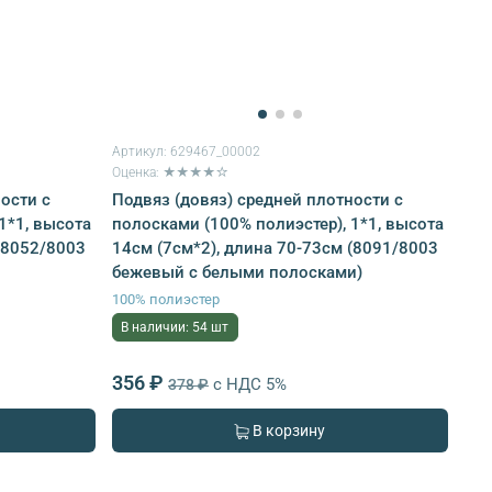
Артикул:
629467_00002
Оценка: ★★★★☆
ости с
Подвяз (довяз) средней плотности с
1*1, высота
полосками (100% полиэстер), 1*1, высота
(8052/8003
14см (7см*2), длина 70-73см (8091/8003
бежевый с белыми полосками)
100% полиэстер
В наличии: 54 шт
356 ₽
с НДС 5%
378 ₽
В корзину