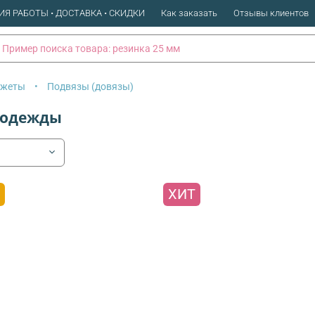
ИЯ РАБОТЫ • ДОСТАВКА • СКИДКИ
Как заказать
Отзывы клиентов
нжеты
Подвязы (довязы)
 одежды
ХИТ