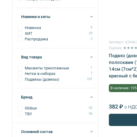
Новинки и хиты
Новинка
9
ХИТ
29
Распродажа
2
Артикул:
62946
Оценка: ★★★
Подвяз (дов
Вид товара
полосками (
Манжеты трикотажные
1
14см (7см*2
Нитки в наборах
7
красный с б
Подвязы (довязы)
101
В наличии: 195
Бренд
382 ₽
с НД
Globus
53
TBY
56
Основной состав