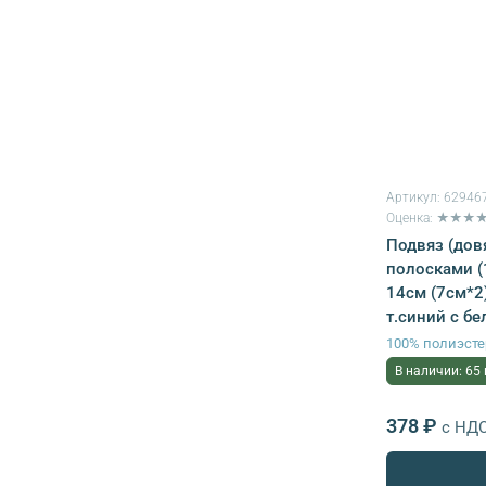
Артикул:
62946
Оценка: ★★★
Подвяз (дов
полосками (
14см (7см*2
т.синий с б
100% полиэсте
В наличии: 65
378 ₽
с НД