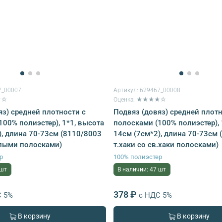
7_00007
Артикул:
629467_00008
★☆
Оценка: ★★★★☆
яз) средней плотности с
Подвяз (довяз) средней плотн
100% полиэстер), 1*1, высота
полосками (100% полиэстер), 
), длина 70-73см (8110/8003
14см (7см*2), длина 70-73см 
елыми полосками)
т.хаки со св.хаки полосками)
р
100% полиэстер
 шт
В наличии: 47 шт
378 ₽
С 5%
с НДС 5%
В корзину
В корзину