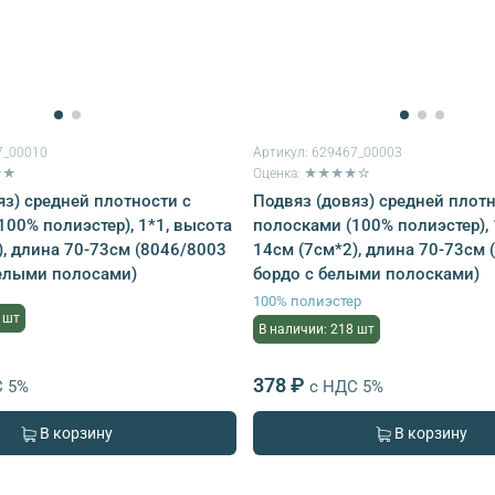
7_00010
Артикул:
629467_00003
★★
Оценка: ★★★★☆
яз) средней плотности с
Подвяз (довяз) средней плотн
100% полиэстер), 1*1, высота
полосками (100% полиэстер), 
), длина 70-73см (8046/8003
14см (7см*2), длина 70-73см 
елыми полосами)
бордо с белыми полосками)
100% полиэстер
 шт
В наличии: 218 шт
378 ₽
С 5%
с НДС 5%
В корзину
В корзину