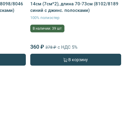
(8098/8046
14см (7см*2), длина 70-73см (8102/8189
сками)
синий с джинс. полосками)
100% полиэстер
В наличии: 39 шт
360 ₽
с НДС 5%
378 ₽
В корзину