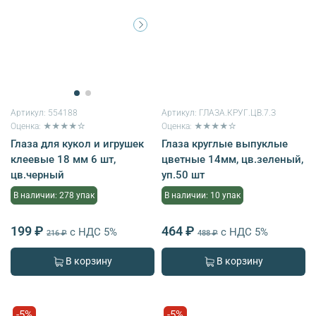
Артикул:
554188
Артикул:
ГЛАЗА.КРУГ.ЦВ.7.З
Оценка: ★★★★☆
Оценка: ★★★★☆
Глаза для кукол и игрушек
Глаза круглые выпуклые
клеевые 18 мм 6 шт,
цветные 14мм, цв.зеленый,
цв.черный
уп.50 шт
В наличии: 278 упак
В наличии: 10 упак
199 ₽
464 ₽
с НДС 5%
с НДС 5%
216 ₽
488 ₽
В корзину
В корзину
-5%
-5%