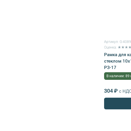
Артикул:
G-408
Оценка: ★★★
Рамка для к
стеклом 10х
РЗ-17
В наличии: 89
304 ₽
с НД