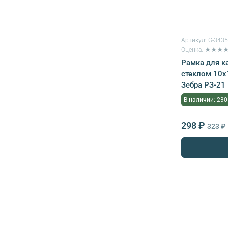
Артикул:
G-343
Оценка: ★★★
Рамка для к
стеклом 10х1
Зебра РЗ-21
В наличии: 230
298 ₽
323 ₽