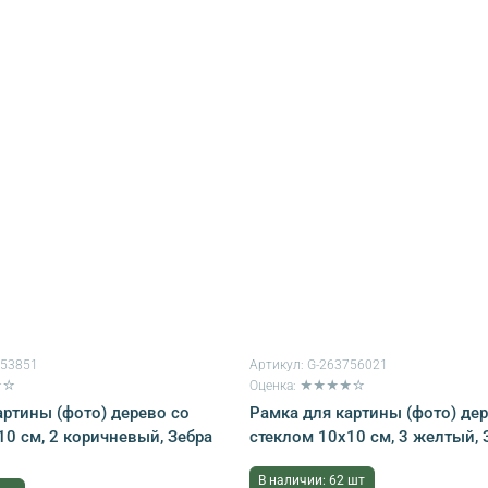
953851
Артикул:
G-263756021
★☆
Оценка: ★★★★☆
артины (фото) дерево со
Рамка для картины (фото) де
10 см, 2 коричневый, Зебра
стеклом 10х10 см, 3 желтый, 
В наличии: 62 шт