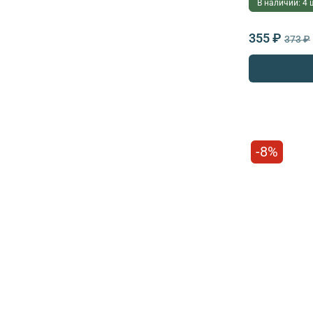
В наличии: 4 
355 ₽
373 ₽
-8%