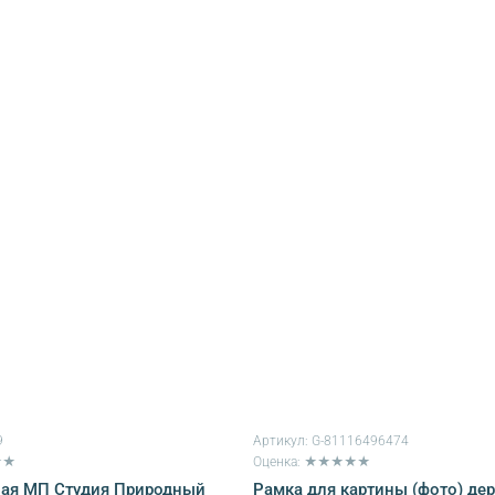
9
Артикул:
G-81116496474
★★
Оценка: ★★★★★
ная МП Студия Природный
Рамка для картины (фото) дер