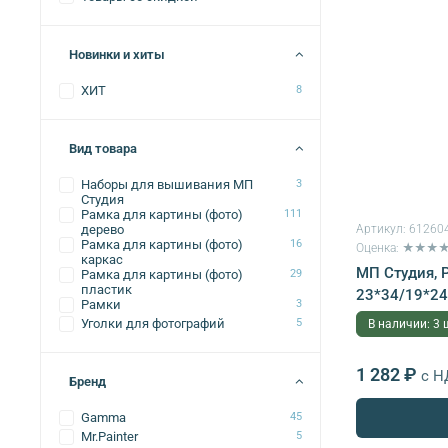
Новинки и хиты
ХИТ
8
Вид товара
Наборы для вышивания МП
3
Студия
Рамка для картины (фото)
111
Артикул:
61260
дерево
Рамка для картины (фото)
16
Оценка: ★★★
каркас
МП Студия, 
Рамка для картины (фото)
29
пластик
23*34/19*2
Рамки
3
Уголки для фотографий
5
В наличии: 3 
1 282 ₽
с Н
Бренд
Gamma
45
Mr.Painter
5