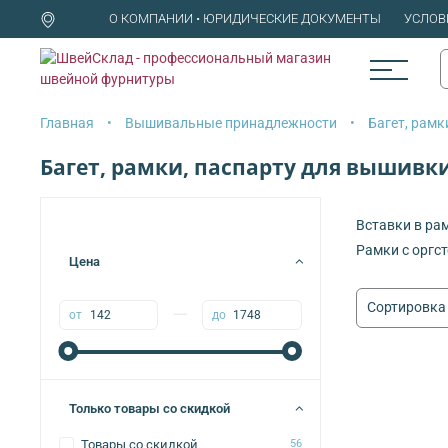
О КОМПАНИИ • ЮРИДИЧЕСКИЕ ДОКУМЕНТЫ
УСЛОВ
Главная
Вышивальные принадлежности
Багет, рамк
Багет, рамки, паспарту для вышивк
Вставки в ра
Рамки с оргс
Цена
—
от
до
Только товары со скидкой
Товары со скидкой
56