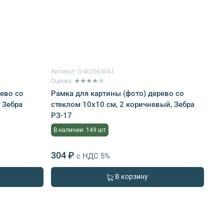
Артикул:
G-462663041
Оценка: ★★★★☆
рево со
Рамка для картины (фото) дерево со
 Зебра
стеклом 10х10 см, 2 коричневый, Зебра
РЗ-17
В наличии: 149 шт
304 ₽
с НДС 5%
В корзину