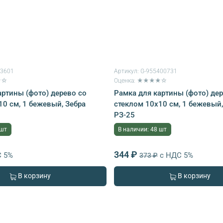
93601
Артикул:
G-955400731
★☆
Оценка: ★★★★☆
артины (фото) дерево со
Рамка для картины (фото) де
10 см, 1 бежевый, Зебра
стеклом 10х10 см, 1 бежевый,
РЗ-25
 шт
В наличии: 48 шт
344 ₽
С 5%
с НДС 5%
373 ₽
В корзину
В корзину