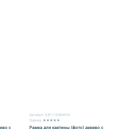
Артикул:
G-81116484954
Оценка: ★★★★★
ево с
Рамка для картины (фото) дерево с