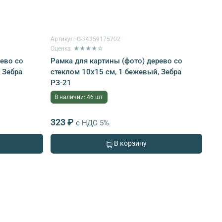
Артикул:
G-34359175702
Оценка: ★★★★☆
рево со
Рамка для картины (фото) дерево со
 Зебра
стеклом 10х15 см, 1 бежевый, Зебра
РЗ-21
В наличии: 46 шт
323 ₽
с НДС 5%
В корзину