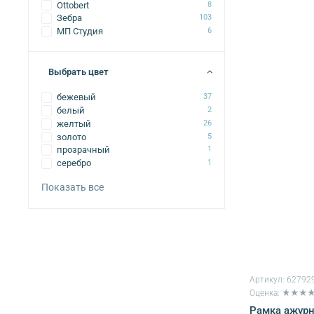
Ottobert
8
Зебра
103
МП Студия
6
Выбрать цвет
бежевый
37
белый
2
желтый
26
золото
5
прозрачный
1
серебро
1
Показать все
Артикул:
62792
Оценка: ★★★
Рамка ажур