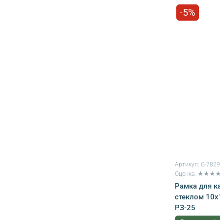
-5%
Артикул:
G-782
Оценка: ★★★
Рамка для к
стеклом 10х
РЗ-25