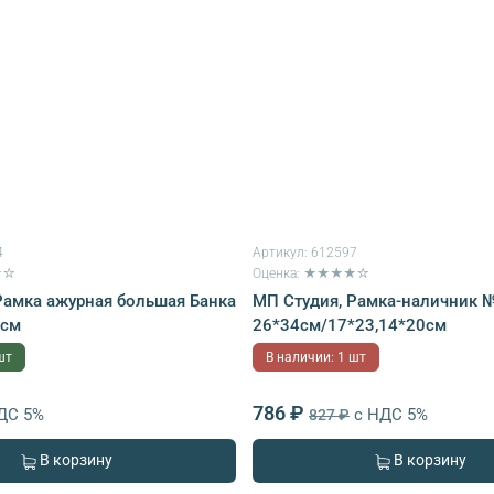
4
Артикул:
612597
★☆
Оценка: ★★★★☆
Рамка ажурная большая Банка
МП Студия, Рамка-наличник №
4см
26*34см/17*23,14*20см
шт
В наличии: 1 шт
786 ₽
ДС 5%
с НДС 5%
827 ₽
В корзину
В корзину