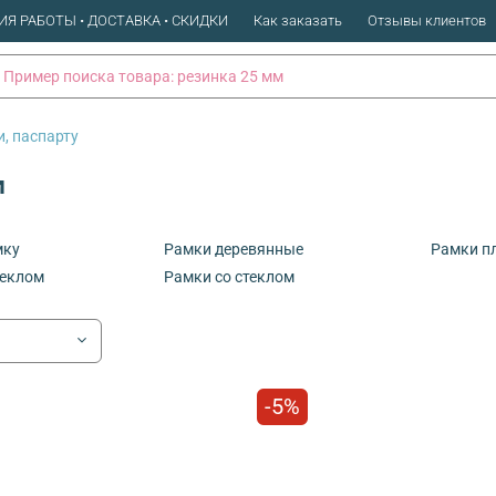
ИЯ РАБОТЫ • ДОСТАВКА • СКИДКИ
Как заказать
Отзывы клиентов
и, паспарту
и
мку
Рамки деревянные
Рамки п
теклом
Рамки со стеклом
-5%