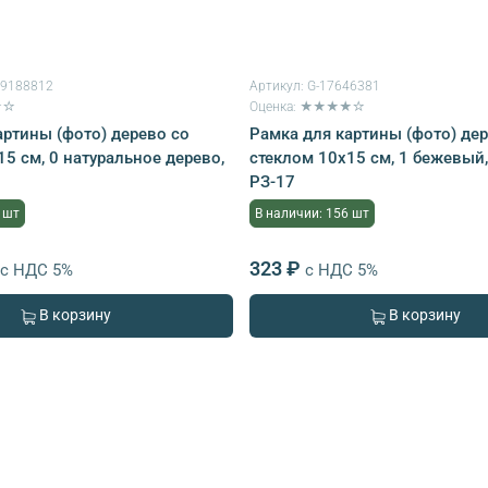
59188812
Артикул:
G-17646381
★☆
Оценка: ★★★★☆
артины (фото) дерево со
Рамка для картины (фото) де
5 см, 0 натуральное дерево,
стеклом 10х15 см, 1 бежевый,
РЗ-17
 шт
В наличии: 156 шт
323 ₽
с НДС 5%
с НДС 5%
В корзину
В корзину