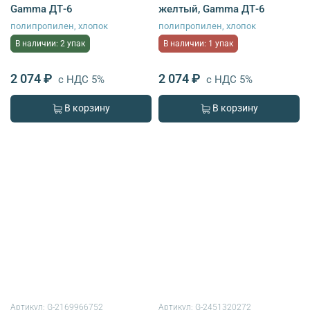
Gamma ДТ-6
желтый, Gamma ДТ-6
полипропилен, хлопок
полипропилен, хлопок
В наличии: 2 упак
В наличии: 1 упак
2 074 ₽
2 074 ₽
с НДС 5%
с НДС 5%
В корзину
В корзину
Артикул:
G-2169966752
Артикул:
G-2451320272