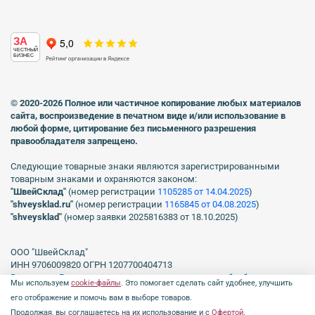
ЗА
ЧЕСТНЫЙ
БИЗНЕС
© 2020-2026 Полное или частичное копирование любых материалов
сайта, воспроизведение в печатном виде
и/или использование в
любой форме, цитирование без письменного разрешения
правообладателя запрещено.
Следующие товарные знаки являются зарегистрированными
товарным знаками и охраняются законом:
"ШвейСклад"
(номер регистрации
1105285 от 14.04.2025
)
"shveуsklad.ru"
(номер регистрации
1165845 от 04.08.2025
)
"shveysklad"
(номер заявки 2025816383 от 18.10.2025)
ООО "ШвейСклад"
ИНН 9706009820 ОГРН 1207700404713
Включен в Реестр операторов, осуществляющих обработку
Мы используем
cookie-файлы
. Это помогает сделать сайт удобнее, улучшить
персональных данных Роскомнадзора рег. № 77-23-150255, Приказ
его отображение и помочь вам в выборе товаров.
№231 от 16.06.2023.
Продолжая, вы соглашаетесь на их использование и с
Офертой
.