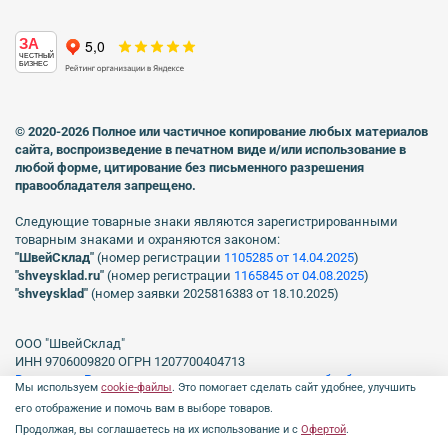
ЗА
ЧЕСТНЫЙ
БИЗНЕС
© 2020-2026 Полное или частичное копирование любых материалов
сайта, воспроизведение в печатном виде
и/или использование в
любой форме, цитирование без письменного разрешения
правообладателя запрещено.
Следующие товарные знаки являются зарегистрированными
товарным знаками и охраняются законом:
"ШвейСклад"
(номер регистрации
1105285 от 14.04.2025
)
"shveуsklad.ru"
(номер регистрации
1165845 от 04.08.2025
)
"shveysklad"
(номер заявки 2025816383 от 18.10.2025)
ООО "ШвейСклад"
ИНН 9706009820 ОГРН 1207700404713
Включен в Реестр операторов, осуществляющих обработку
Мы используем
cookie-файлы
. Это помогает сделать сайт удобнее, улучшить
персональных данных Роскомнадзора рег. № 77-23-150255, Приказ
его отображение и помочь вам в выборе товаров.
№231 от 16.06.2023.
Продолжая, вы соглашаетесь на их использование и с
Офертой
.