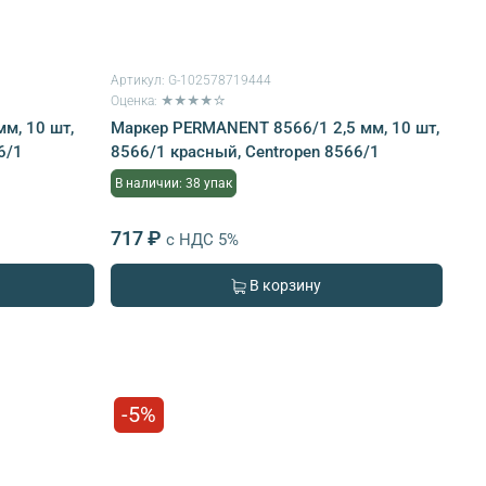
Артикул:
G-102578719444
Оценка: ★★★★☆
м, 10 шт,
Маркер PERMANENT 8566/1 2,5 мм, 10 шт,
6/1
8566/1 красный, Centropen 8566/1
В наличии: 38 упак
717 ₽
с НДС 5%
В корзину
-5%