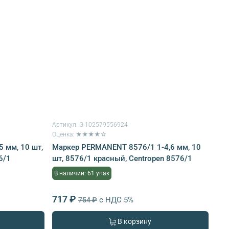
Артикул:
G-102579556924
Оценка: ★★★★☆
 мм, 10 шт,
Маркер PERMANENT 8576/1 1-4,6 мм, 10
6/1
шт, 8576/1 красный, Centropen 8576/1
В наличии: 61 упак
717 ₽
с НДС 5%
754 ₽
В корзину