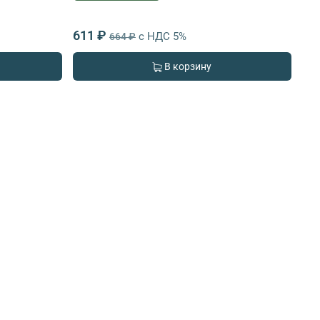
611 ₽
с НДС 5%
664 ₽
В корзину