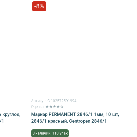
-8%
Артикул:
G-102572591994
Оценка: ★★★★☆
 круглое,
Маркер PERMANENT 2846/1 1мм, 10 шт,
/1
2846/1 красный, Centropen 2846/1
В наличии: 110 упак