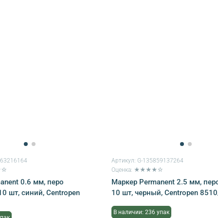
863216164
Артикул:
G-135859137264
★☆
Оценка: ★★★★☆
anent 0.6 мм, перо
Маркер Permanent 2.5 мм, перо
10 шт, синий, Centropen
10 шт, черный, Centropen 8510
В наличии: 236 упак
упак