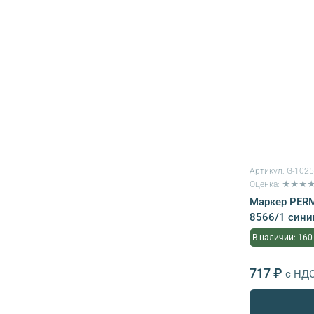
Артикул:
G-102
Оценка: ★★★
Маркер PERM
8566/1 синий
В наличии: 160
717 ₽
с НД