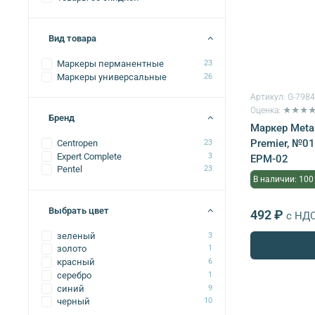
Вид товара
Маркеры перманентные
23
Маркеры универсальные
26
Артикул:
G-798
Оценка: ★★★
Бренд
Маркер Metal
Premier, №01
Centropen
23
Expert Complete
3
EPM-02
Pentel
23
В наличии: 100
Выбрать цвет
492 ₽
с НД
зеленый
3
золото
1
красный
6
серебро
1
синий
9
черный
10