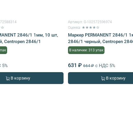
572588314
Артикул:
G-102572596974
★☆
Оценка: ★★★★☆
ANENT 2846/1 1мм, 10 шт,
Маркер PERMANENT 2846/1 1м
, Centropen 2846/1
2846/1 черный, Centropen 284
упак
В наличии: 313 упак
631 ₽
С 5%
с НДС 5%
664 ₽
В корзину
В корзину