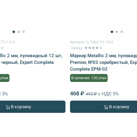
47511314
Артикул:
G-79847511224
★☆
Оценка: ★★★★☆
lic 2 мм, пулевидный 12 шт,
Маркер Metallic 2 мм, пулеви
 черный, Expert Complete
Premier, №03 серебристый, Exp
Complete EPM-02
 упак
В наличии: 130 упак
468 ₽
С 5%
с НДС 5%
492 ₽
В корзину
В корзину