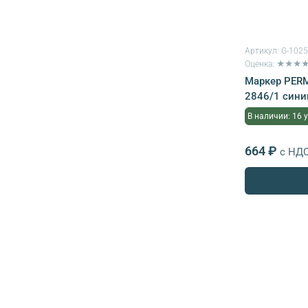
Артикул:
G-102
Оценка: ★★★
Маркер PERM
2846/1 синий
В наличии: 16 
664 ₽
с НД