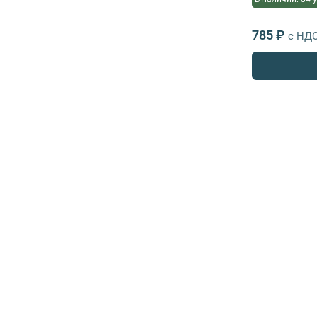
785 ₽
с НД