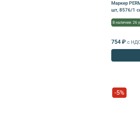
Маркер PERM
шт, 8576/1 с
В наличии: 26 
754 ₽
с НД
-5%