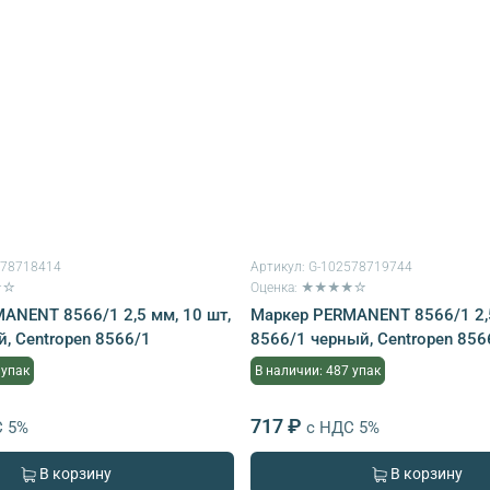
578718414
Артикул:
G-102578719744
★☆
Оценка: ★★★★☆
ANENT 8566/1 2,5 мм, 10 шт,
Маркер PERMANENT 8566/1 2,5
, Centropen 8566/1
8566/1 черный, Centropen 856
 упак
В наличии: 487 упак
717 ₽
С 5%
с НДС 5%
В корзину
В корзину