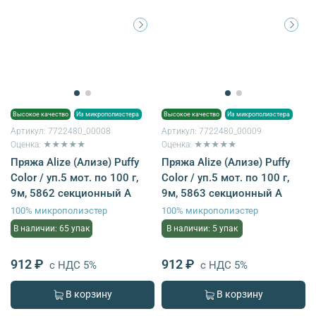
Высокое качество
Из микрополиэстера
Высокое качество
Из микрополиэстера
Артикул:
7722480_00008
Артикул:
7722480_00009
Оценка: ★★★★★
Оценка: ★★★★★
Пряжа Alize (Ализе) Puffy
Пряжа Alize (Ализе) Puffy
Color / уп.5 мот. по 100 г,
Color / уп.5 мот. по 100 г,
9м, 5862 секционный A
9м, 5863 секционный A
100% микрополиэстер
100% микрополиэстер
В наличии: 65 упак
В наличии: 5 упак
912 ₽
912 ₽
с НДС 5%
с НДС 5%
В корзину
В корзину