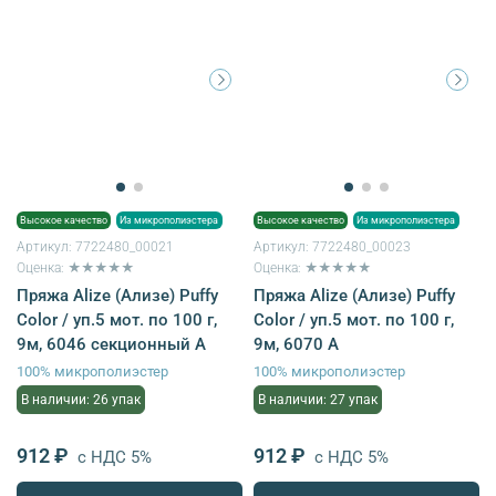
Высокое качество
Из микрополиэстера
Высокое качество
Из микрополиэстера
Артикул:
7722480_00021
Артикул:
7722480_00023
Оценка: ★★★★★
Оценка: ★★★★★
Пряжа Alize (Ализе) Puffy
Пряжа Alize (Ализе) Puffy
Color / уп.5 мот. по 100 г,
Color / уп.5 мот. по 100 г,
9м, 6046 секционный A
9м, 6070 A
100% микрополиэстер
100% микрополиэстер
В наличии: 26 упак
В наличии: 27 упак
912 ₽
912 ₽
с НДС 5%
с НДС 5%