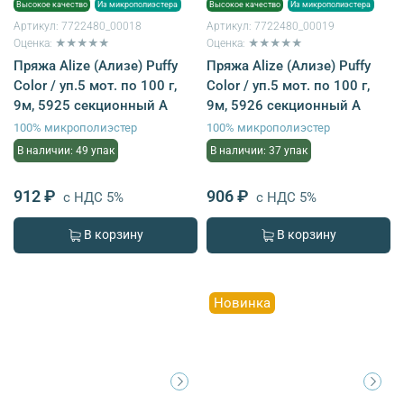
Высокое качество
Из микрополиэстера
Высокое качество
Из микрополиэстера
Артикул:
7722480_00018
Артикул:
7722480_00019
Оценка: ★★★★★
Оценка: ★★★★★
Пряжа Alize (Ализе) Puffy
Пряжа Alize (Ализе) Puffy
Color / уп.5 мот. по 100 г,
Color / уп.5 мот. по 100 г,
9м, 5925 секционный A
9м, 5926 секционный A
100% микрополиэстер
100% микрополиэстер
В наличии: 49 упак
В наличии: 37 упак
912 ₽
906 ₽
с НДС 5%
с НДС 5%
В корзину
В корзину
Новинка