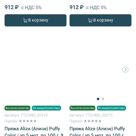
912 ₽
912 ₽
с НДС 5%
с НДС 5%
В корзину
В корзину
Высокое качество
Из микрополиэстера
Высокое качество
Из микрополиэстера
Артикул:
7722480_00014
Артикул:
7722480_00015
Оценка: ★★★★★
Оценка: ★★★★★
Пряжа Alize (Ализе) Puffy
Пряжа Alize (Ализе) Puffy
Color / уп.5 мот. по 100 г, 9
Color / уп.5 мот. по 100 г,