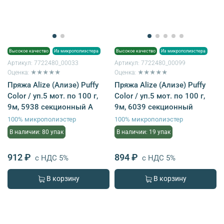
Высокое качество
Из микрополиэстера
Высокое качество
Из микрополиэстера
Артикул:
7722480_00033
Артикул:
7722480_00099
Оценка: ★★★★★
Оценка: ★★★★★
Пряжа Alize (Ализе) Puffy
Пряжа Alize (Ализе) Puffy
Color / уп.5 мот. по 100 г,
Color / уп.5 мот. по 100 г,
9м, 5938 секционный A
9м, 6039 секционный
100% микрополиэстер
100% микрополиэстер
В наличии: 80 упак
В наличии: 19 упак
912 ₽
894 ₽
с НДС 5%
с НДС 5%
В корзину
В корзину