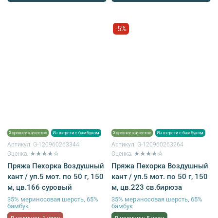
-5%
Хорошее качество
Из шерсти с бамбуком
Хорошее качество
Из шерсти с бамбуком
Артикул:
G-120960263344
Артикул:
G-120960263264
Оценка: ★★★★☆
Оценка: ★★★★☆
Пряжа Пехорка Воздушный
Пряжа Пехорка Воздушный
кант / уп.5 мот. по 50 г, 150
кант / уп.5 мот. по 50 г, 150
м, цв.166 суровый
м, цв.223 св.бирюза
35% мериносовая шерсть, 65%
35% мериносовая шерсть, 65%
бамбук
бамбук