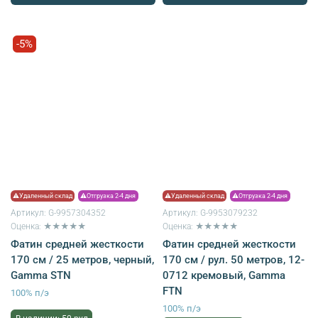
-5%
⚠Удаленный склад
⚠Отгрузка 2-4 дня
⚠Удаленный склад
⚠Отгрузка 2-4 дня
Артикул:
G-9957304352
Артикул:
G-9953079232
Оценка: ★★★★★
Оценка: ★★★★★
Фатин средней жесткости
Фатин средней жесткости
170 см / 25 метров, черный,
170 см / рул. 50 метров, 12-
Gamma STN
0712 кремовый, Gamma
FTN
100% п/э
100% п/э