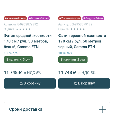
⚠Удаленный склад
⚠Отгрузка 2-4 дня
⚠Удаленный склад
⚠Отгрузка 2-4 дня
Артикул:
G-9953079392
Артикул:
G-9953079172
Оценка: ★★★★★
Оценка: ★★★★★
Фатин средней жесткости
Фатин средней жесткости
170 см / рул. 50 метров,
170 см / рул. 50 метров,
белый, Gamma FTN
черный, Gamma FTN
100% п/э
100% п/э
В наличии: 5 рул
В наличии: 2 рул
11 748 ₽
11 748 ₽
с НДС 5%
с НДС 5%
В корзину
В корзину
Сроки доставки