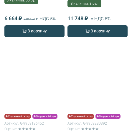
В наличии: 50 рул
В наличии: 8 рул
6 664 ₽
11 748 ₽
с НДС 5%
с НДС 5%
7 014 ₽
В корзину
В корзину
⚠Удаленный склад
⚠Отгрузка 2-4 дня
⚠Удаленный склад
⚠Отгрузка 2-4 дня
Артикул:
G-9953136452
Артикул:
G-9953230392
Оценка: ★★★★★
Оценка: ★★★★★