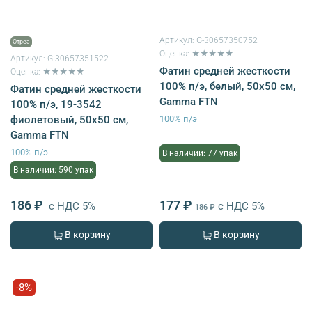
Артикул:
G-30657350752
Отрез
Оценка: ★★★★★
Артикул:
G-30657351522
Фатин средней жесткости
Оценка: ★★★★★
100% п/э, белый, 50х50 см,
Фатин средней жесткости
Gamma FTN
100% п/э, 19-3542
фиолетовый, 50х50 см,
100% п/э
Gamma FTN
100% п/э
В наличии: 77 упак
В наличии: 590 упак
186 ₽
177 ₽
с НДС 5%
с НДС 5%
186 ₽
В корзину
В корзину
-8%