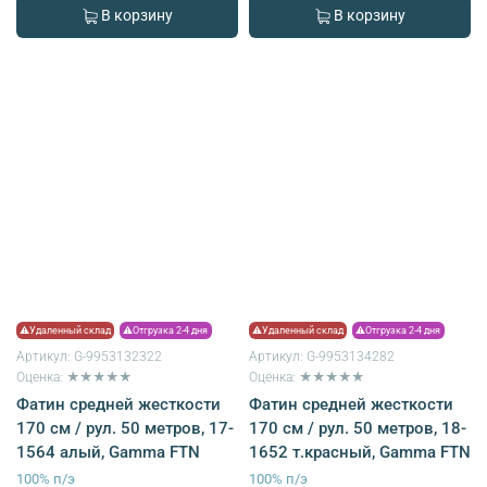
В корзину
В корзину
⚠Удаленный склад
⚠Отгрузка 2-4 дня
⚠Удаленный склад
⚠Отгрузка 2-4 дня
Артикул:
G-9953132322
Артикул:
G-9953134282
Оценка: ★★★★★
Оценка: ★★★★★
Фатин средней жесткости
Фатин средней жесткости
170 см / рул. 50 метров, 17-
170 см / рул. 50 метров, 18-
1564 алый, Gamma FTN
1652 т.красный, Gamma FTN
100% п/э
100% п/э