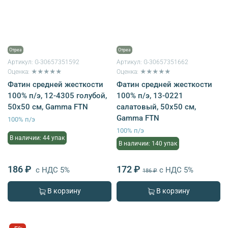
Отрез
Отрез
Артикул:
G-30657351592
Артикул:
G-30657351662
Оценка: ★★★★★
Оценка: ★★★★★
Фатин средней жесткости
Фатин средней жесткости
100% п/э, 12-4305 голубой,
100% п/э, 13-0221
50х50 см, Gamma FTN
салатовый, 50х50 см,
Gamma FTN
100% п/э
100% п/э
В наличии: 44 упак
В наличии: 140 упак
186 ₽
172 ₽
с НДС 5%
с НДС 5%
186 ₽
В корзину
В корзину