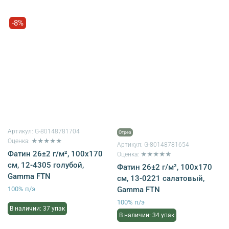
-8%
Артикул:
G-80148781704
Отрез
Оценка: ★★★★★
Артикул:
G-80148781654
Фатин 26±2 г/м², 100х170
Оценка: ★★★★★
см, 12-4305 голубой,
Фатин 26±2 г/м², 100х170
Gamma FTN
см, 13-0221 салатовый,
100% п/э
Gamma FTN
100% п/э
В наличии: 37 упак
В наличии: 34 упак