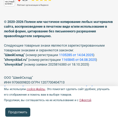
ЧЕСТНЫЙ
БИЗНЕС
© 2020-2026 Полное или частичное копирование любых материалов
сайта, воспроизведение в печатном виде
и/или использование в
любой форме, цитирование без письменного разрешения
правообладателя запрещено.
Следующие товарные знаки являются зарегистрированными
товарным знаками и охраняются законом:
"ШвейСклад"
(номер регистрации
1105285 от 14.04.2025
)
"shveуsklad.ru"
(номер регистрации
1165845 от 04.08.2025
)
"shveysklad"
(номер заявки 2025816383 от 18.10.2025)
ООО "ШвейСклад"
ИНН 9706009820 ОГРН 1207700404713
Включен в Реестр операторов, осуществляющих обработку
Мы используем
cookie-файлы
. Это помогает сделать сайт удобнее, улучшить
персональных данных Роскомнадзора рег. № 77-23-150255, Приказ
его отображение и помочь вам в выборе товаров.
№231 от 16.06.2023.
Продолжая, вы соглашаетесь на их использование и с
Офертой
.
Продолжить
Профиль
Каталог
0 ₽
Поиск
Чат