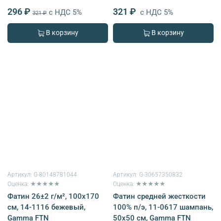
296 ₽
321 ₽
с НДС 5%
с НДС 5%
321 ₽
В корзину
В корзину
Артикул:
G-80148781044
Артикул:
G-30657350832
Оценка: ★★★★★
Оценка: ★★★★★
Фатин 26±2 г/м², 100х170
Фатин средней жесткости
см, 14-1116 бежевый,
100% п/э, 11-0617 шампань,
Gamma FTN
50х50 см, Gamma FTN