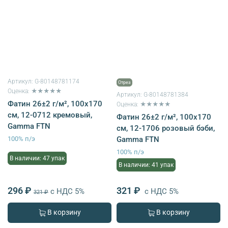
Артикул:
G-80148781174
Отрез
Оценка: ★★★★★
Артикул:
G-80148781384
Фатин 26±2 г/м², 100х170
Оценка: ★★★★★
см, 12-0712 кремовый,
Фатин 26±2 г/м², 100х170
Gamma FTN
см, 12-1706 розовый бэби,
100% п/э
Gamma FTN
100% п/э
В наличии: 47 упак
В наличии: 41 упак
296 ₽
321 ₽
с НДС 5%
с НДС 5%
321 ₽
В корзину
В корзину