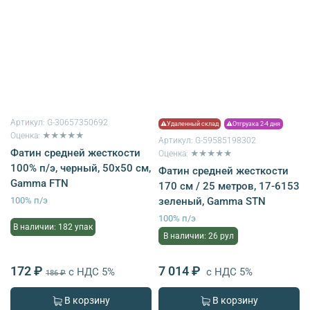
Артикул:
G-30657350692
⚠Удаленный склад
⚠Отгрузка 2-4 дня
Оценка: ★★★★★
Артикул:
G-59585198302
Фатин средней жесткости
Оценка: ★★★★★
100% п/э, черный, 50х50 см,
Фатин средней жесткости
Gamma FTN
170 см / 25 метров, 17-6153
100% п/э
зеленый, Gamma STN
100% п/э
В наличии: 182 упак
В наличии: 26 рул
172 ₽
7 014 ₽
с НДС 5%
с НДС 5%
186 ₽
В корзину
В корзину