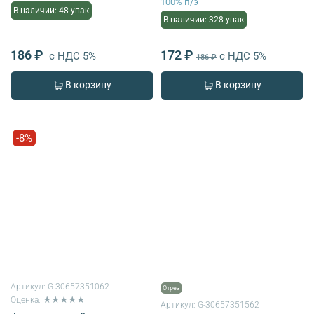
100% п/э
В наличии: 48 упак
В наличии: 328 упак
186 ₽
172 ₽
с НДС 5%
с НДС 5%
186 ₽
В корзину
В корзину
-8%
Артикул:
G-30657351062
Отрез
Оценка: ★★★★★
Артикул:
G-30657351562