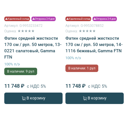
⚠Удаленный склад
⚠Отгрузка 2-4 дня
⚠Удаленный склад
⚠Отгрузка 2-4 дня
Артикул:
G-9953233472
Артикул:
G-9953078852
Оценка: ★★★★★
Оценка: ★★★★★
Фатин средней жесткости
Фатин средней жесткости
170 см / рул. 50 метров, 13-
170 см / рул. 50 метров, 14-
0221 салатовый, Gamma
1116 бежевый, Gamma FTN
FTN
100% п/э
100% п/э
В наличии: 1 рул
В наличии: 9 рул
11 748 ₽
11 748 ₽
с НДС 5%
с НДС 5%
В корзину
В корзину