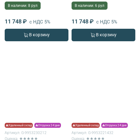
В наличии: 8 рул
В наличии: 6 рул
11 748 ₽
11 748 ₽
с НДС 5%
с НДС 5%
В корзину
В корзину
⚠Удаленный склад
⚠Отгрузка 2-4 дня
⚠Удаленный склад
⚠Отгрузка 2-4 дня
Артикул:
G-9953230212
Артикул:
G-9953221432
Оценка: ★★★★★
Оценка: ★★★★★