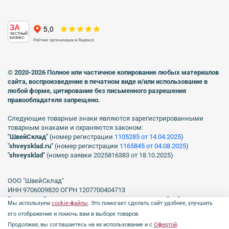
ЗА
ЧЕСТНЫЙ
БИЗНЕС
© 2020-2026 Полное или частичное копирование любых материалов
сайта, воспроизведение в печатном виде
и/или использование в
любой форме, цитирование без письменного разрешения
правообладателя запрещено.
Следующие товарные знаки являются зарегистрированными
товарным знаками и охраняются законом:
"ШвейСклад"
(номер регистрации
1105285 от 14.04.2025
)
"shveуsklad.ru"
(номер регистрации
1165845 от 04.08.2025
)
"shveysklad"
(номер заявки 2025816383 от 18.10.2025)
ООО "ШвейСклад"
ИНН 9706009820 ОГРН 1207700404713
Включен в Реестр операторов, осуществляющих обработку
Мы используем
cookie-файлы
. Это помогает сделать сайт удобнее, улучшить
персональных данных Роскомнадзора рег. № 77-23-150255, Приказ
его отображение и помочь вам в выборе товаров.
№231 от 16.06.2023.
Продолжая, вы соглашаетесь на их использование и с
Офертой
.