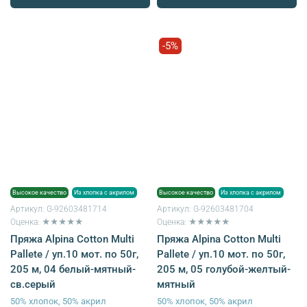
-5%
Высокое качество
Из хлопка с акрилом
Высокое качество
Из хлопка с акрилом
Артикул:
G-92603481714
Артикул:
G-92603481704
Оценка: ★★★★★
Оценка: ★★★★★
Пряжа Alpina Cotton Multi
Пряжа Alpina Cotton Multi
Pallete / уп.10 мот. по 50г,
Pallete / уп.10 мот. по 50г,
205 м, 04 белый-мятный-
205 м, 05 голубой-желтый-
св.серый
мятный
50% хлопок, 50% акрил
50% хлопок, 50% акрил