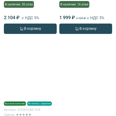
В наличии: 30 упак
В наличии: 16 упак
2 104 ₽
1 999 ₽
с НДС 5%
с НДС 5%
2 104 ₽
В корзину
В корзину
Высокое качество
Из хлопка с акрилом
Артикул:
G-92603481504
Оценка: ★★★★★