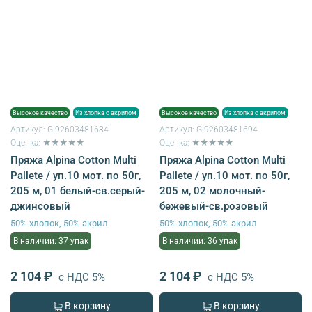
Высокое качество
Из хлопка с акрилом
Высокое качество
Из хлопка с акрилом
Артикул:
G-92603481684
Артикул:
G-92603481694
Оценка: ★★★★★
Оценка: ★★★★★
Пряжа Alpina Cotton Multi
Пряжа Alpina Cotton Multi
Pallete / уп.10 мот. по 50г,
Pallete / уп.10 мот. по 50г,
205 м, 01 белый-св.серый-
205 м, 02 молочный-
джинсовый
бежевый-св.розовый
50% хлопок, 50% акрил
50% хлопок, 50% акрил
В наличии: 37 упак
В наличии: 36 упак
2 104 ₽
2 104 ₽
с НДС 5%
с НДС 5%
В корзину
В корзину