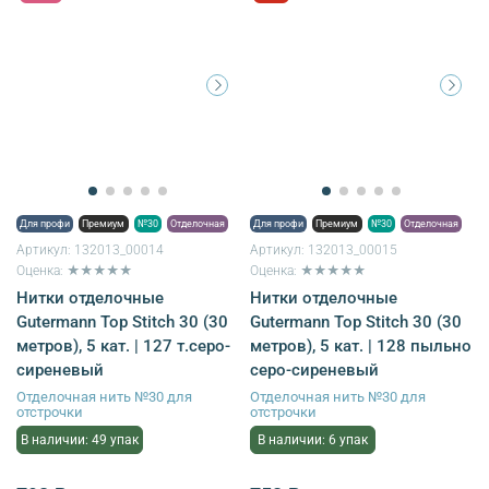
Для профи
Премиум
№30
Отделочная
Для профи
Премиум
№30
Отделочная
Артикул:
132013_00014
Артикул:
132013_00015
Оценка: ★★★★★
Оценка: ★★★★★
Нитки отделочные
Нитки отделочные
Gutermann Top Stitch 30 (30
Gutermann Top Stitch 30 (30
метров), 5 кат. | 127 т.серо-
метров), 5 кат. | 128 пыльно
сиреневый
серо-сиреневый
Отделочная нить №30 для
Отделочная нить №30 для
отстрочки
отстрочки
В наличии: 49 упак
В наличии: 6 упак