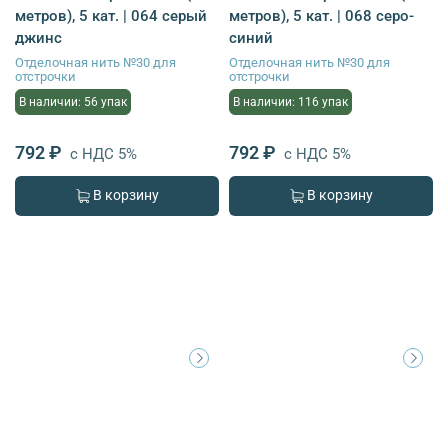
метров), 5 кат. | 064 серый
метров), 5 кат. | 068 серо-
джинс
синий
Отделочная нить №30 для
Отделочная нить №30 для
отстрочки
отстрочки
В наличии: 56 упак
В наличии: 116 упак
792 ₽
792 ₽
с НДС 5%
с НДС 5%
В корзину
В корзину