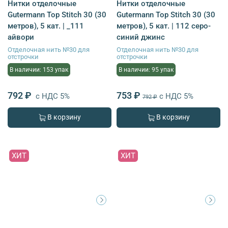
Нитки отделочные
Нитки отделочные
Gutermann Top Stitch 30 (30
Gutermann Top Stitch 30 (30
метров), 5 кат. | _111
метров), 5 кат. | 112 серо-
айвори
синий джинс
Отделочная нить №30 для
Отделочная нить №30 для
отстрочки
отстрочки
В наличии: 153 упак
В наличии: 95 упак
792 ₽
753 ₽
с НДС 5%
с НДС 5%
792 ₽
В корзину
В корзину
ХИТ
ХИТ