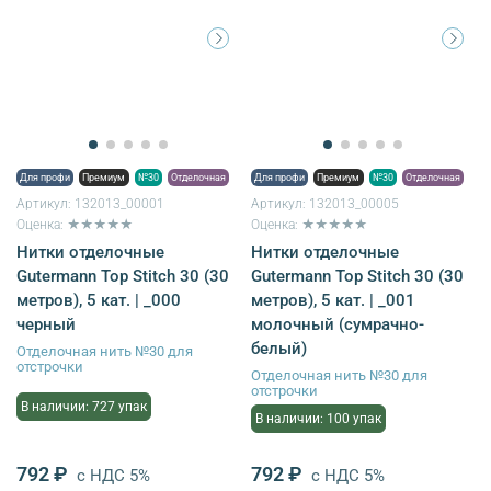
Для профи
Премиум
№30
Отделочная
Для профи
Премиум
№30
Отделочная
Артикул:
132013_00001
Артикул:
132013_00005
Оценка: ★★★★★
Оценка: ★★★★★
Нитки отделочные
Нитки отделочные
Gutermann Top Stitch 30 (30
Gutermann Top Stitch 30 (30
метров), 5 кат. | _000
метров), 5 кат. | _001
черный
молочный (сумрачно-
белый)
Отделочная нить №30 для
отстрочки
Отделочная нить №30 для
отстрочки
В наличии: 727 упак
В наличии: 100 упак
792 ₽
792 ₽
с НДС 5%
с НДС 5%