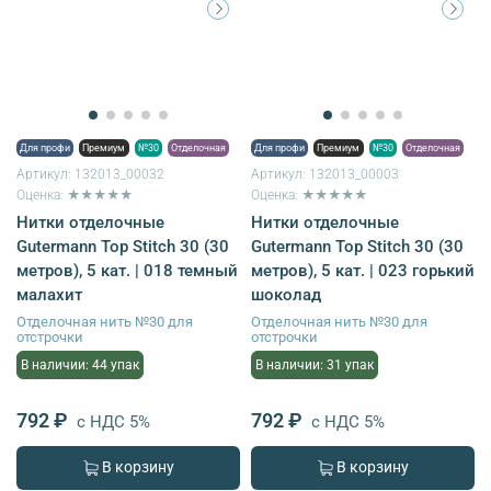
Для профи
Премиум
№30
Отделочная
Для профи
Премиум
№30
Отделочная
Артикул:
132013_00032
Артикул:
132013_00003
Оценка: ★★★★★
Оценка: ★★★★★
Нитки отделочные
Нитки отделочные
Gutermann Top Stitch 30 (30
Gutermann Top Stitch 30 (30
метров), 5 кат. | 018 темный
метров), 5 кат. | 023 горький
малахит
шоколад
Отделочная нить №30 для
Отделочная нить №30 для
отстрочки
отстрочки
В наличии: 44 упак
В наличии: 31 упак
792 ₽
792 ₽
с НДС 5%
с НДС 5%
В корзину
В корзину