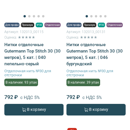
Для профи
Премиум
№30
Отделочная
Для профи
Премиум
№30
Отделочная
Артикул:
132013_00115
Артикул:
132013_00131
Оценка: ★★★★★
Оценка: ★★★★★
Нитки отделочные
Нитки отделочные
Gutermann Top Stitch 30 (30
Gutermann Top Stitch 30 (30
метров), 5 кат. | 040
метров), 5 кат. | 046
пепельно-серый
бургундский
Отделочная нить №30 для
Отделочная нить №30 для
отстрочки
отстрочки
В наличии: 93 упак
В наличии: 39 упак
792 ₽
792 ₽
с НДС 5%
с НДС 5%
В корзину
В корзину