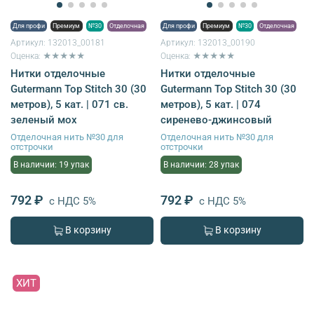
Для профи
Премиум
№30
Отделочная
Для профи
Премиум
№30
Отделочная
Артикул:
132013_00181
Артикул:
132013_00190
Оценка: ★★★★★
Оценка: ★★★★★
Нитки отделочные
Нитки отделочные
Gutermann Top Stitch 30 (30
Gutermann Top Stitch 30 (30
метров), 5 кат. | 071 св.
метров), 5 кат. | 074
зеленый мох
сиренево-джинсовый
Отделочная нить №30 для
Отделочная нить №30 для
отстрочки
отстрочки
В наличии: 19 упак
В наличии: 28 упак
792 ₽
792 ₽
с НДС 5%
с НДС 5%
В корзину
В корзину
ХИТ