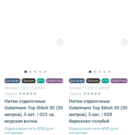
Для профи
Премиум
№30
Отделочная
Для профи
Премиум
№30
Отделочная
Артикул:
132013_00004
Артикул:
132013_00068
Оценка: ★★★★★
Оценка: ★★★★★
Нитки отделочные
Нитки отделочные
Gutermann Top Stitch 30 (30
Gutermann Top Stitch 30 (30
метров), 5 кат. | 025 св.
метров), 5 кат. | 028
морская волна
бирюзово-голубой
Отделочная нить №30 для
Отделочная нить №30 для
отстрочки
отстрочки