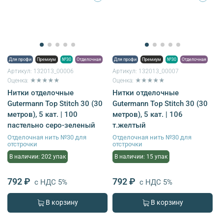
Для профи
Премиум
№30
Отделочная
Для профи
Премиум
№30
Отделочная
Артикул:
132013_00006
Артикул:
132013_00007
Оценка: ★★★★★
Оценка: ★★★★★
Нитки отделочные
Нитки отделочные
Gutermann Top Stitch 30 (30
Gutermann Top Stitch 30 (30
метров), 5 кат. | 100
метров), 5 кат. | 106
пастельно серо-зеленый
т.желтый
Отделочная нить №30 для
Отделочная нить №30 для
отстрочки
отстрочки
В наличии: 202 упак
В наличии: 15 упак
792 ₽
792 ₽
с НДС 5%
с НДС 5%
В корзину
В корзину