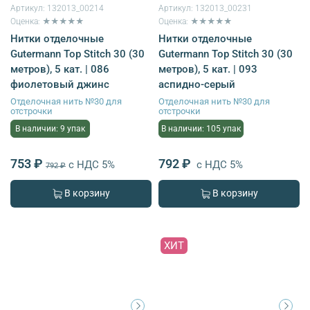
Артикул:
132013_00214
Артикул:
132013_00231
Оценка: ★★★★★
Оценка: ★★★★★
Нитки отделочные
Нитки отделочные
Gutermann Top Stitch 30 (30
Gutermann Top Stitch 30 (30
метров), 5 кат. | 086
метров), 5 кат. | 093
фиолетовый джинс
аспидно-серый
Отделочная нить №30 для
Отделочная нить №30 для
отстрочки
отстрочки
В наличии: 9 упак
В наличии: 105 упак
753 ₽
792 ₽
с НДС 5%
с НДС 5%
792 ₽
В корзину
В корзину
ХИТ