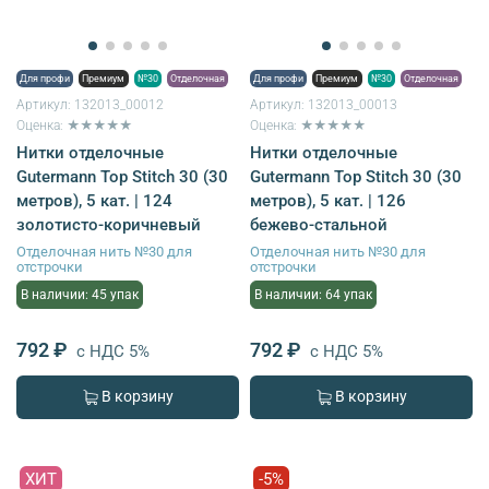
Для профи
Премиум
№30
Отделочная
Для профи
Премиум
№30
Отделочная
Артикул:
132013_00012
Артикул:
132013_00013
Оценка: ★★★★★
Оценка: ★★★★★
Нитки отделочные
Нитки отделочные
Gutermann Top Stitch 30 (30
Gutermann Top Stitch 30 (30
метров), 5 кат. | 124
метров), 5 кат. | 126
золотисто-коричневый
бежево-стальной
Отделочная нить №30 для
Отделочная нить №30 для
отстрочки
отстрочки
В наличии: 45 упак
В наличии: 64 упак
792 ₽
792 ₽
с НДС 5%
с НДС 5%
В корзину
В корзину
ХИТ
-5%