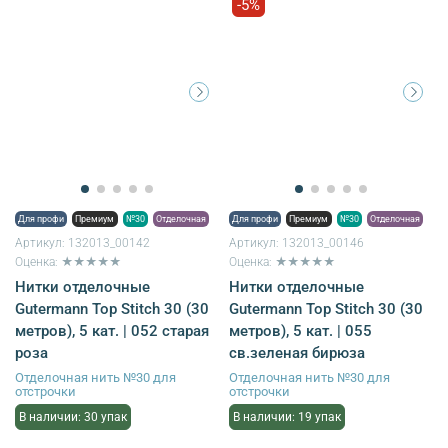
-5%
Для профи
Премиум
№30
Отделочная
Для профи
Премиум
№30
Отделочная
Артикул:
132013_00142
Артикул:
132013_00146
Оценка: ★★★★★
Оценка: ★★★★★
Нитки отделочные
Нитки отделочные
Gutermann Top Stitch 30 (30
Gutermann Top Stitch 30 (30
метров), 5 кат. | 052 старая
метров), 5 кат. | 055
роза
св.зеленая бирюза
Отделочная нить №30 для
Отделочная нить №30 для
отстрочки
отстрочки
В наличии: 30 упак
В наличии: 19 упак