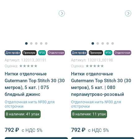
Для профи
Премиум
№30
Отделочная
Для профи
Премиум
№30
Отделочная
Артикул:
132013_00191
Артикул:
132013_00198
Оценка: ★★★★★
Оценка: ★★★★★
Нитки отделочные
Нитки отделочные
Gutermann Top Stitch 30 (30
Gutermann Top Stitch 30 (30
метров), 5 кат. | 075
метров), 5 кат. | 080
бледный джинс
перламутрово-розовый
Отделочная нить №30 для
Отделочная нить №30 для
отстрочки
отстрочки
В наличии: 41 упак
В наличии: 11 упак
792 ₽
792 ₽
с НДС 5%
с НДС 5%