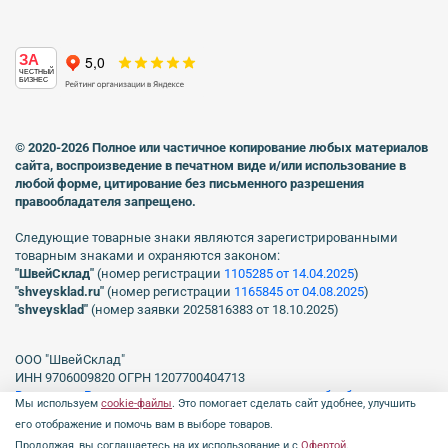
ЗА
ЧЕСТНЫЙ
БИЗНЕС
© 2020-2026 Полное или частичное копирование любых материалов
сайта, воспроизведение в печатном виде
и/или использование в
любой форме, цитирование без письменного разрешения
правообладателя запрещено.
Следующие товарные знаки являются зарегистрированными
товарным знаками и охраняются законом:
"ШвейСклад"
(номер регистрации
1105285 от 14.04.2025
)
"shveуsklad.ru"
(номер регистрации
1165845 от 04.08.2025
)
"shveysklad"
(номер заявки 2025816383 от 18.10.2025)
ООО "ШвейСклад"
ИНН 9706009820 ОГРН 1207700404713
Включен в Реестр операторов, осуществляющих обработку
Мы используем
cookie-файлы
. Это помогает сделать сайт удобнее, улучшить
персональных данных Роскомнадзора рег. № 77-23-150255, Приказ
его отображение и помочь вам в выборе товаров.
№231 от 16.06.2023.
Продолжая, вы соглашаетесь на их использование и с
Офертой
.