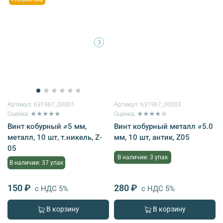
Артикул:
631967_00001
Артикул:
631967_00003
Оценка: ★★★★★
Оценка: ★★★★☆
Винт кобурный ⌀5 мм,
Винт кобурный металл ⌀5.0
металл, 10 шт, т.никель, Z-
мм, 10 шт, антик, Z05
05
В наличии: 3 упак
В наличии: 37 упак
150 ₽
280 ₽
с НДС 5%
с НДС 5%
В корзину
В корзину