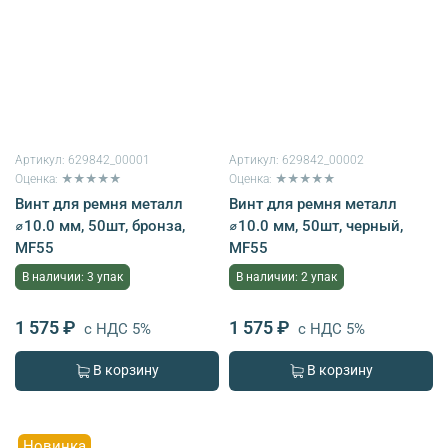
Артикул:
629842_00001
Артикул:
629842_00002
Оценка: ★★★★★
Оценка: ★★★★★
Винт для ремня металл
Винт для ремня металл
⌀10.0 мм, 50шт, бронза,
⌀10.0 мм, 50шт, черный,
MF55
MF55
В наличии: 3 упак
В наличии: 2 упак
1 575 ₽
1 575 ₽
с НДС 5%
с НДС 5%
В корзину
В корзину
Новинка