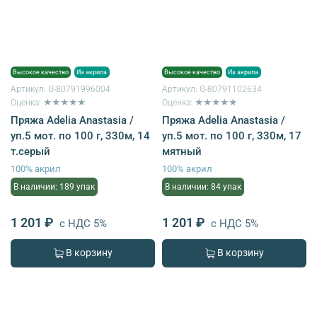
Высокое качество
Из акрила
Высокое качество
Из акрила
Артикул:
G-80791996004
Артикул:
G-80791102634
Оценка: ★★★★★
Оценка: ★★★★★
Пряжа Adelia Anastasia /
Пряжа Adelia Anastasia /
уп.5 мот. по 100 г, 330м, 14
уп.5 мот. по 100 г, 330м, 17
т.серый
мятный
100% акрил
100% акрил
В наличии: 189 упак
В наличии: 84 упак
1 201 ₽
1 201 ₽
с НДС 5%
с НДС 5%
В корзину
В корзину