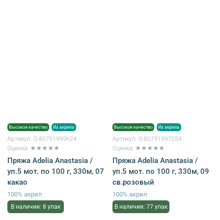
Высокое качество
Из акрила
Высокое качество
Из акрила
Артикул:
G-80791999624
Артикул:
G-80791997054
Оценка: ★★★★★
Оценка: ★★★★★
Пряжа Adelia Anastasia /
Пряжа Adelia Anastasia /
уп.5 мот. по 100 г, 330м, 07
уп.5 мот. по 100 г, 330м, 09
какао
св.розовый
100% акрил
100% акрил
В наличии: 8 упак
В наличии: 77 упак