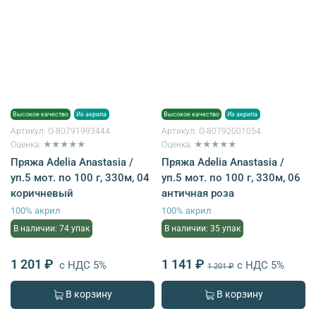
Высокое качество
Из акрила
Высокое качество
Из акрила
Артикул:
G-80791993444
Артикул:
G-80792001054
Оценка: ★★★★★
Оценка: ★★★★★
Пряжа Adelia Anastasia /
Пряжа Adelia Anastasia /
уп.5 мот. по 100 г, 330м, 04
уп.5 мот. по 100 г, 330м, 06
коричневый
античная роза
100% акрил
100% акрил
В наличии: 74 упак
В наличии: 35 упак
1 201 ₽
1 141 ₽
с НДС 5%
с НДС 5%
1 201 ₽
В корзину
В корзину