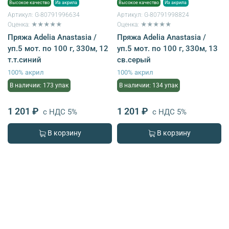
Высокое качество
Из акрила
Высокое качество
Из акрила
Артикул:
G-80791996634
Артикул:
G-80791998824
Оценка: ★★★★★
Оценка: ★★★★★
Пряжа Adelia Anastasia /
Пряжа Adelia Anastasia /
уп.5 мот. по 100 г, 330м, 12
уп.5 мот. по 100 г, 330м, 13
т.т.синий
св.серый
100% акрил
100% акрил
В наличии: 173 упак
В наличии: 134 упак
1 201 ₽
1 201 ₽
с НДС 5%
с НДС 5%
В корзину
В корзину