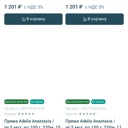
1 201 ₽
1 201 ₽
с НДС 5%
с НДС 5%
В корзину
В корзину
Высокое качество
Из акрила
Высокое качество
Из акрила
Артикул:
G-80791997244
Артикул:
G-80792005064
Оценка: ★★★★★
Оценка: ★★★★★
Пряжа Adelia Anastasia /
Пряжа Adelia Anastasia /
уп.5 мот. по 100 г, 330м, 10
уп.5 мот. по 100 г, 330м, 11