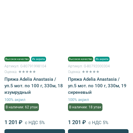
Высокое качество
Из акрила
Высокое качество
Из акрила
Артикул:
G-80791998104
Артикул:
G-80792000304
Оценка: ★★★★★
Оценка: ★★★★★
Пряжа Adelia Anastasia /
Пряжа Adelia Anastasia /
уп.5 мот. по 100 г, 330м, 18
уп.5 мот. по 100 г, 330м, 19
изумрудный
сиреневый
100% акрил
100% акрил
В наличии: 62 упак
В наличии: 18 упак
1 201 ₽
1 201 ₽
с НДС 5%
с НДС 5%