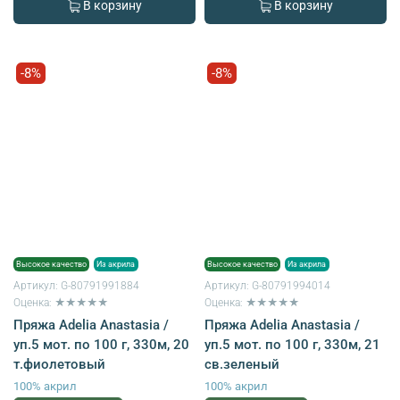
В корзину
В корзину
-8%
-8%
Высокое качество
Из акрила
Высокое качество
Из акрила
Артикул:
G-80791991884
Артикул:
G-80791994014
Оценка: ★★★★★
Оценка: ★★★★★
Пряжа Adelia Anastasia /
Пряжа Adelia Anastasia /
уп.5 мот. по 100 г, 330м, 20
уп.5 мот. по 100 г, 330м, 21
т.фиолетовый
св.зеленый
100% акрил
100% акрил