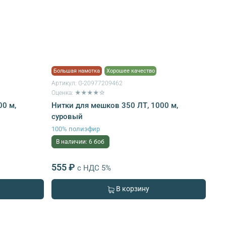
Большая намотка
Хорошее качество
Артикул:
G-20977209462
Оценка: ★★★★☆
00 м,
Нитки для мешков 350 ЛТ, 1000 м,
суровый
100% полиэфир
В наличии: 6 боб
555 ₽
с НДС 5%
В корзину