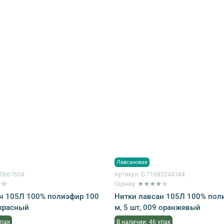
Лавсановая
80667604
Артикул:
G-71685244344
★☆
Оценка: ★★★★☆
н 105Л 100% полиэфир 100
Нитки лавсан 105Л 100% пол
 красный
м, 5 шт, 009 оранжевый
упак
В наличии: 46 упак