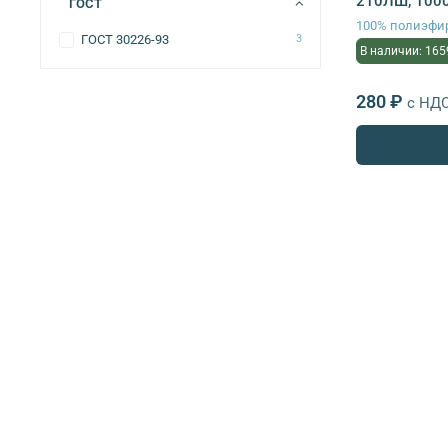
210ЛШ, 1000 
ГОСТ
100% полиэфи
ГОСТ 30226-93
3
В наличии: 165
280 ₽
с НД