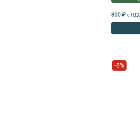
300 ₽
с НД
-8%