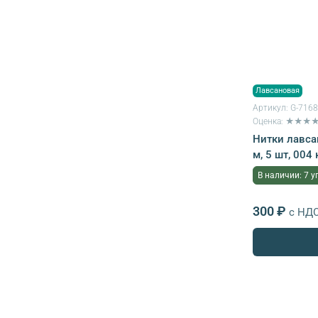
Лавсановая
Артикул:
G-716
Оценка: ★★★
Нитки лавса
м, 5 шт, 00
В наличии: 7 у
300 ₽
с НД