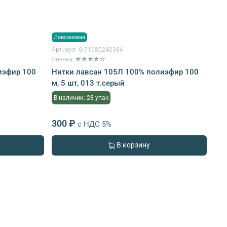
Лавсановая
Артикул:
G-71685242384
Оценка: ★★★★☆
иэфир 100
Нитки лавсан 105Л 100% полиэфир 100
м, 5 шт, 013 т.серый
В наличии: 28 упак
300 ₽
с НДС 5%
В корзину