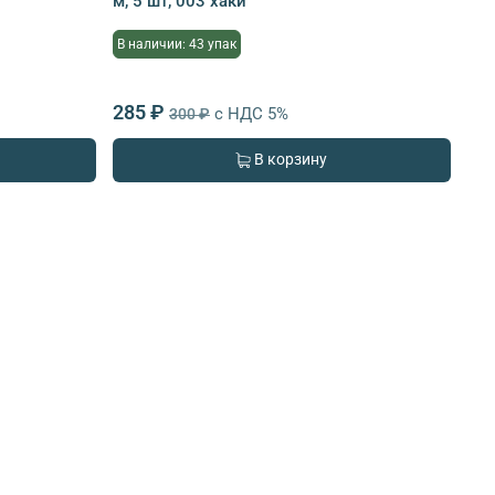
м, 5 шт, 003 хаки
В наличии: 43 упак
285 ₽
с НДС 5%
300 ₽
В корзину