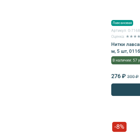
Лавсановая
Артикул:
G-716
Оценка: ★★★
Нитки лавса
м, 5 шт, 01
В наличии: 57 
276 ₽
300 ₽
-8%