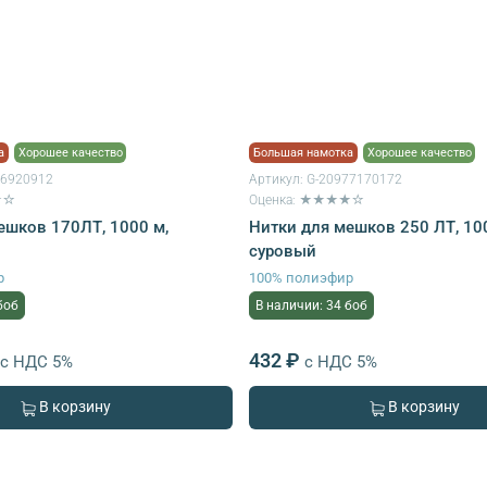
а
Хорошее качество
Большая намотка
Хорошее качество
76920912
Артикул:
G-20977170172
★☆
Оценка: ★★★★☆
ешков 170ЛТ, 1000 м,
Нитки для мешков 250 ЛТ, 10
суровый
р
100% полиэфир
боб
В наличии: 34 боб
432 ₽
с НДС 5%
с НДС 5%
В корзину
В корзину