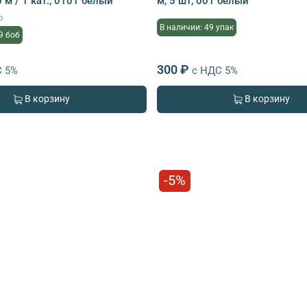
м / 1 кат., 0101 белый
м, 5 шт, 001 белый
р
В наличии: 49 упак
9 боб
300 ₽
С 5%
с НДС 5%
В корзину
В корзину
-5%