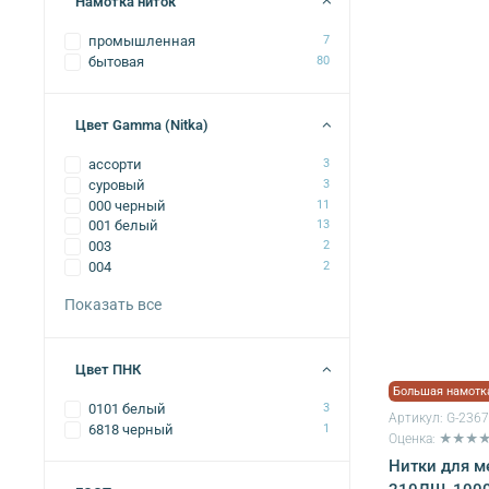
Намотка ниток
промышленная
7
бытовая
80
Цвет Gamma (Nitka)
ассорти
3
суровый
3
000 черный
11
001 белый
13
003
2
004
2
Показать все
Цвет ПНК
Большая намотк
0101 белый
3
Артикул:
G-236
6818 черный
1
Оценка: ★★★
Нитки для 