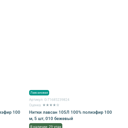
Лавсановая
Артикул:
G-71685239824
Оценка: ★★★★☆
иэфир 100
Нитки лавсан 105Л 100% полиэфир 100
м, 5 шт, 010 бежевый
В наличии: 29 упак