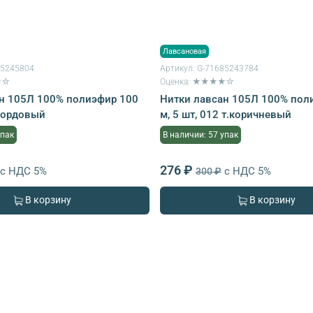
Лавсановая
85245804
Артикул:
G-71685243784
★☆
Оценка: ★★★★☆
н 105Л 100% полиэфир 100
Нитки лавсан 105Л 100% пол
1бордовый
м, 5 шт, 012 т.коричневый
упак
В наличии: 57 упак
276 ₽
с НДС 5%
с НДС 5%
300 ₽
В корзину
В корзину