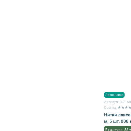
Лавсановая
Артикул:
G-716
Оценка: ★★★
Нитки лавса
м, 5 шт, 008
В наличии: 58 