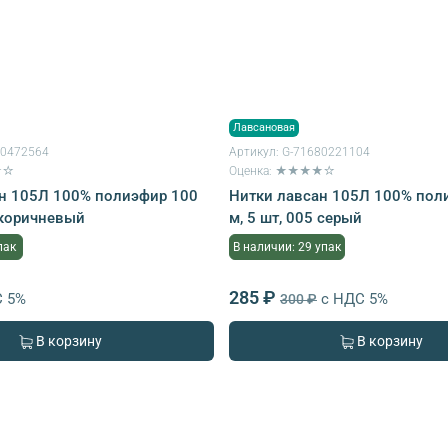
Лавсановая
80472564
Артикул:
G-71680221104
★☆
Оценка: ★★★★☆
н 105Л 100% полиэфир 100
Нитки лавсан 105Л 100% пол
4 коричневый
м, 5 шт, 005 серый
пак
В наличии: 29 упак
285 ₽
С 5%
с НДС 5%
300 ₽
В корзину
В корзину