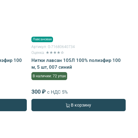
Лавсановая
Артикул:
G-71680640734
Оценка: ★★★★☆
иэфир 100
Нитки лавсан 105Л 100% полиэфир 100
м, 5 шт, 007 синий
В наличии: 72 упак
300 ₽
с НДС 5%
В корзину