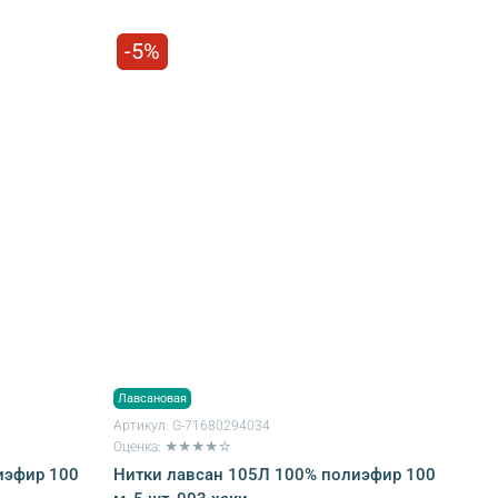
-5%
Лавсановая
Артикул:
G-71680294034
Оценка: ★★★★☆
иэфир 100
Нитки лавсан 105Л 100% полиэфир 100