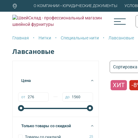
О КОМПАНИИ • ЮРИДИЧЕСКИЕ ДОКУМЕНТЫ
УСЛОВ
Главная
Нитки
Специальные нити
Лавсановые
Лавсановые
Цена
ХИТ
-8
—
от
до
Только товары со скидкой
Товары со скидкой
25