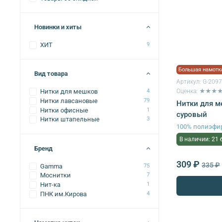
Новинки и хиты
ХИТ
9
Большая намотк
Вид товара
Артикул:
G-209
Оценка: ★★★
Нитки для мешков
4
Нитки лавсановые
79
Нитки для м
Нитки офисные
1
суровый
Нитки штапельные
3
100% полиэфи
В наличии: 21 
Бренд
309 ₽
335 ₽
Gamma
75
Моснитки
7
Нит-ка
1
ПНК им.Кирова
4