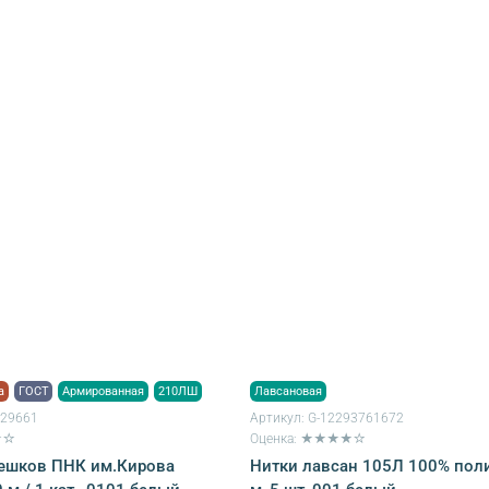
а
ГОСТ
Армированная
210ЛШ
Лавсановая
729661
Артикул:
G-12293761672
★☆
Оценка: ★★★★☆
мешков ПНК им.Кирова
Нитки лавсан 105Л 100% пол