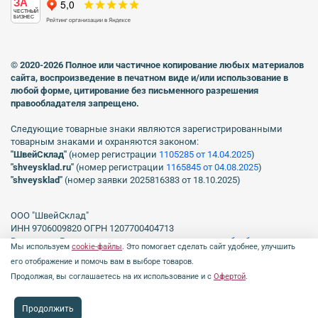
ЗА
ЧЕСТНЫЙ
БИЗНЕС
© 2020-2026 Полное или частичное копирование любых материалов
сайта, воспроизведение в печатном виде
и/или использование в
любой форме, цитирование без письменного разрешения
правообладателя запрещено.
Следующие товарные знаки являются зарегистрированными
товарным знаками и охраняются законом:
"ШвейСклад"
(номер регистрации
1105285 от 14.04.2025
)
"shveуsklad.ru"
(номер регистрации
1165845 от 04.08.2025
)
"shveysklad"
(номер заявки 2025816383 от 18.10.2025)
ООО "ШвейСклад"
ИНН 9706009820 ОГРН 1207700404713
Включен в Реестр операторов, осуществляющих обработку
Мы используем
cookie-файлы
. Это помогает сделать сайт удобнее, улучшить
персональных данных Роскомнадзора рег. № 77-23-150255, Приказ
его отображение и помочь вам в выборе товаров.
№231 от 16.06.2023.
Продолжая, вы соглашаетесь на их использование и с
Офертой
.
Продолжить
Профиль
Каталог
0 ₽
Поиск
Чат