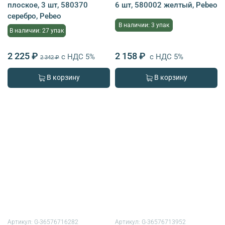
плоское, 3 шт, 580370
6 шт, 580002 желтый, Pebeo
серебро, Pebeo
В наличии: 3 упак
В наличии: 27 упак
2 225 ₽
2 158 ₽
с НДС 5%
с НДС 5%
2 342 ₽
В корзину
В корзину
Артикул:
G-36576716282
Артикул:
G-36576713952