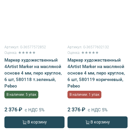
Артикул:
G-36577572852
Артикул:
G-36577602132
Оценка: ★★★★★
Оценка: ★★★★★
Маркер художественный
Маркер художественный
4Artist Marker на масляной
4Artist Marker на масляной
основе 4 мм, перо круглое,
основе 4 мм, перо круглое,
6 шт, 580118 т.зеленый,
6 шт, 580119 коричневый,
Pebeo
Pebeo
В наличии: 5 упак
В наличии: 1 упак
2 376 ₽
2 376 ₽
с НДС 5%
с НДС 5%
В корзину
В корзину