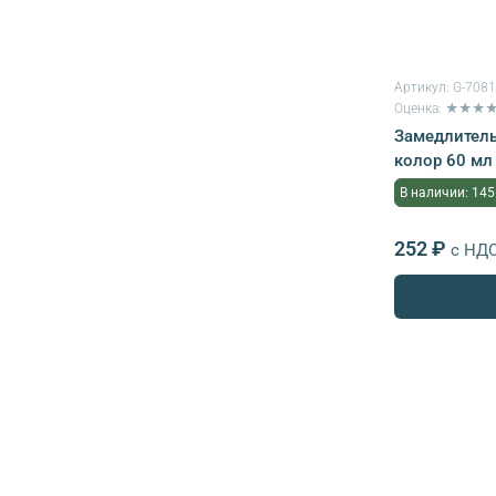
Артикул:
G-708
Оценка: ★★★
Замедлитель
колор 60 мл
В наличии: 145
252 ₽
с НД