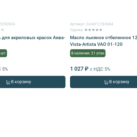
15290924
Артикул:
G-64012783684
★☆
Оценка: ★★★★★
 для акриловых красок Аква-
Масло льняное отбеленное 120
Vista-Artista VAO 01-120
 шт
В наличии: 21 упак
1 027 ₽
С 5%
с НДС 5%
В корзину
В корзину