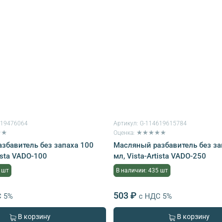
619476064
Артикул:
G-114619615784
★★
Оценка: ★★★★★
збавитель без запаха 100
Масляный разбавитель без за
tista VADO-100
мл, Vista-Artista VADO-250
 шт
В наличии: 435 шт
503 ₽
С 5%
с НДС 5%
В корзину
В корзину