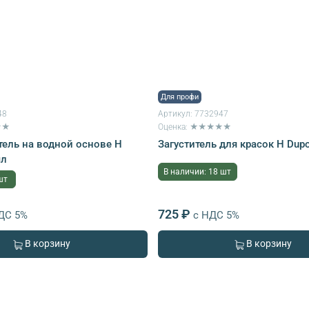
Для профи
48
Артикул:
7732947
★★
Оценка: ★★★★★
тель на водной основе H
Загуститель для красок H Dup
мл
В наличии: 18 шт
шт
725 ₽
ДС 5%
с НДС 5%
В корзину
В корзину