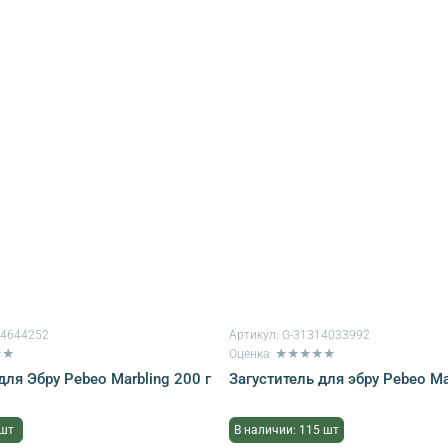
14644252
Артикул:
G-31314033992
★★
Оценка: ★★★★★
для Эбру Pebeo Marbling 200 г
Загуститель для эбру Pebeo Mar
 шт
В наличии: 115 шт