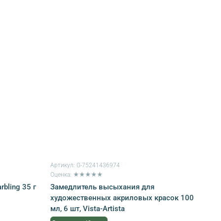
Артикул:
G-75241436974
Оценка: ★★★★★
bling 35 г
Замедлитель высыхания для
художественных акриловых красок 100
мл, 6 шт, Vista-Artista