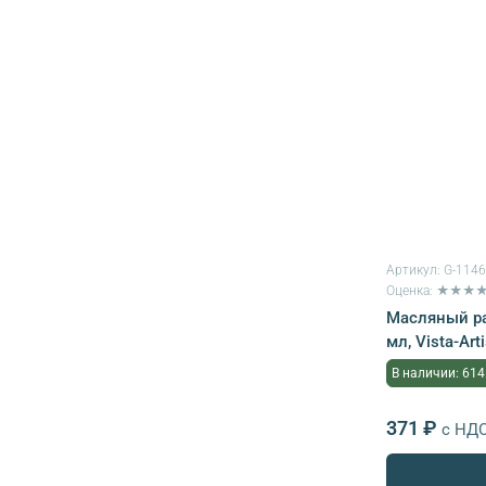
Артикул:
G-114
Оценка: ★★★
Масляный ра
мл, Vista-Ar
В наличии: 614
371 ₽
с НД