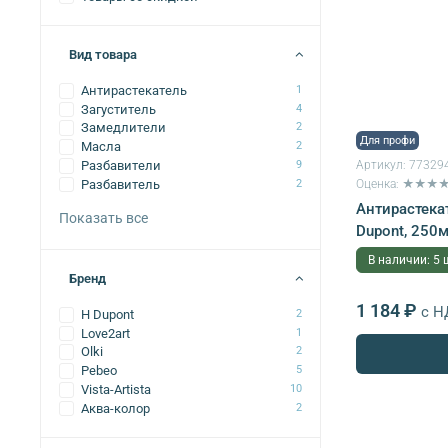
Вид товара
Антирастекатель
1
Загуститель
4
Замедлители
2
Для профи
Масла
2
Разбавители
9
Артикул:
77329
Разбавитель
2
Оценка: ★★★
Антирастека
Показать все
Dupont, 250
В наличии: 5 
Бренд
1 184 ₽
с Н
H Dupont
2
Love2art
1
Olki
2
Pebeo
5
Vista-Artista
10
Аква-колор
2