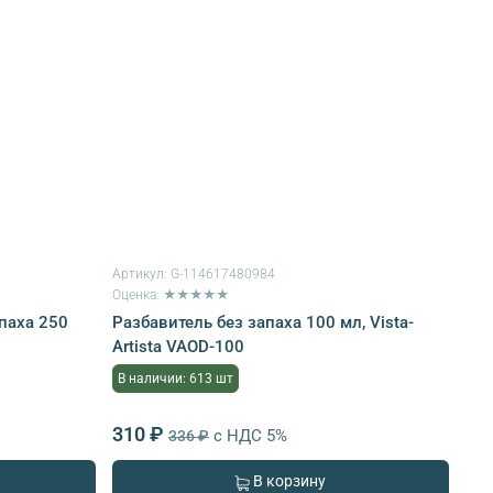
Артикул:
G-114617480984
Оценка: ★★★★★
паха 250
Разбавитель без запаха 100 мл, Vista-
Artista VAOD-100
В наличии: 613 шт
310 ₽
с НДС 5%
336 ₽
В корзину