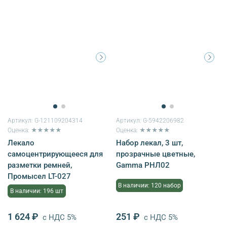
Артикул:
G-121109204314
Артикул:
G-5942206982
Оценка: ★★★★★
Оценка: ★★★★★
Лекало
Набор лекал, 3 шт,
самоцентрирующееся для
прозрачные цветные,
разметки ремней,
Gamma РНЛ02
Промысел LT-027
В наличии: 120 набор
В наличии: 196 шт
1 624 ₽
251 ₽
с НДС 5%
с НДС 5%