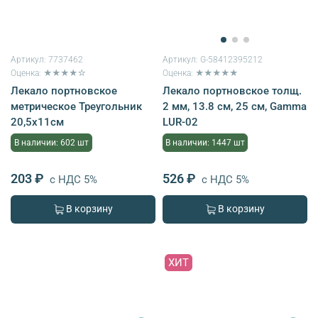
Артикул:
7737462
Артикул:
G-58412395212
Оценка: ★★★★☆
Оценка: ★★★★★
Лекало портновское
Лекало портновское толщ.
метрическое Треугольник
2 мм, 13.8 см, 25 см, Gamma
20,5х11см
LUR-02
В наличии: 602 шт
В наличии: 1447 шт
203 ₽
526 ₽
с НДС 5%
с НДС 5%
В корзину
В корзину
ХИТ