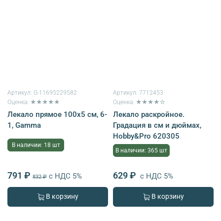
Артикул:
G-11695229582
Артикул:
7712453
Оценка: ★★★★★
Оценка: ★★★★☆
Лекало прямое 100х5 см, 6-
Лекало раскройное.
1, Gamma
Градация в см и дюймах,
Hobby&Pro 620305
В наличии: 18 шт
В наличии: 365 шт
791 ₽
629 ₽
с НДС 5%
с НДС 5%
832 ₽
В корзину
В корзину