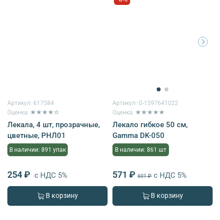
Артикул:
617584
Артикул:
G-1597641022
Оценка: ★★★★☆
Оценка: ★★★★★
Лекала, 4 шт, прозрачные,
Лекало гибкое 50 см,
цветные, РНЛ01
Gamma DK-050
В наличии: 891 упак
В наличии: 861 шт
254 ₽
571 ₽
с НДС 5%
с НДС 5%
601 ₽
В корзину
В корзину