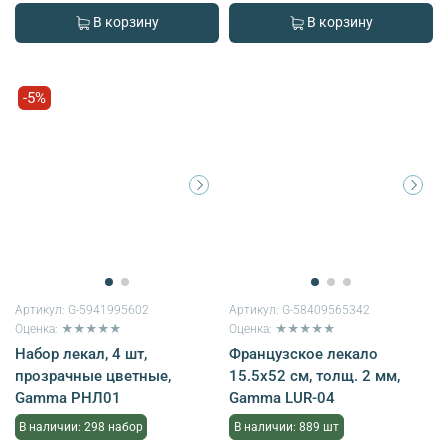
В корзину
В корзину
-5%
Артикул:
G-5941995602
Артикул:
G-58409565342
Оценка: ★★★★★
Оценка: ★★★★★
Набор лекал, 4 шт,
Французское лекало
прозрачные цветные,
15.5х52 см, толщ. 2 мм,
Gamma РНЛ01
Gamma LUR-04
В наличии: 298 набор
В наличии: 889 шт