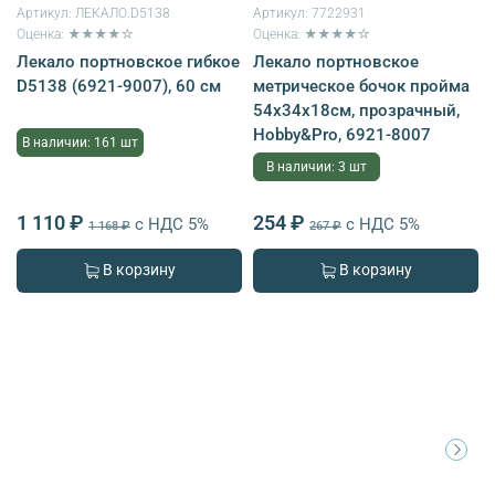
Артикул:
ЛЕКАЛО.D5138
Артикул:
7722931
Оценка: ★★★★☆
Оценка: ★★★★☆
Лекало портновское гибкое
Лекало портновское
D5138 (6921-9007), 60 см
метрическое бочок пройма
54х34х18см, прозрачный,
Hobby&Pro, 6921-8007
В наличии: 161 шт
В наличии: 3 шт
1 110 ₽
254 ₽
с НДС 5%
с НДС 5%
1 168 ₽
267 ₽
В корзину
В корзину