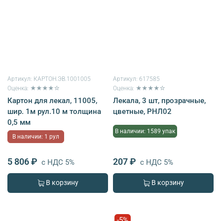
Артикул:
КАРТОН.ЭВ.1001005
Артикул:
617585
Оценка: ★★★★☆
Оценка: ★★★★☆
Картон для лекал, 11005,
Лекала, 3 шт, прозрачные,
шир. 1м рул.10 м толщина
цветные, РНЛ02
0,5 мм
В наличии: 1589 упак
В наличии: 1 рул
5 806 ₽
207 ₽
с НДС 5%
с НДС 5%
В корзину
В корзину
-5%