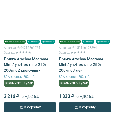
Высокое качество
Из хлопка
Креативная
Высокое качество
Из хлопка
Креативная
Артикул:
G-64715261974
Артикул:
G-150116128394
Оценка: ★★★★★
Оценка: ★★★★★
Пряжа Arachna Macrame
Пряжа Arachna Macrame
Mini / уп.4 мот. по 250г,
Mini / уп.4 мот. по 250г,
200м, 02 молочный
200м, 03 лен
80% хлопок, 20% п/э
80% хлопок, 20% п/э
В наличии: 83 упак
В наличии: 21 упак
2 216 ₽
1 833 ₽
с НДС 5%
с НДС 5%
В корзину
В корзину