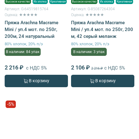
Высокое качество
Из хлопка
Креативная
Высокое качество
Из хлопка
Креативная
Артикул:
G-64519815764
Артикул:
G-85087264304
Оценка: ★★★★★
Оценка: ★★★★★
Пряжа Arachna Macrame
Пряжа Arachna Macrame
Mini / уп.4 мот. по 250г,
Mini / уп.4 мот. по 250г, 200
200м, 24 натуральный
м, 42 серый меланж
80% хлопок, 20% п/э
80% хлопок, 20% п/э
В наличии: 84 упак
В наличии: 3 упак
2 216 ₽
2 106 ₽
с НДС 5%
с НДС 5%
2 216 ₽
В корзину
В корзину
-5%