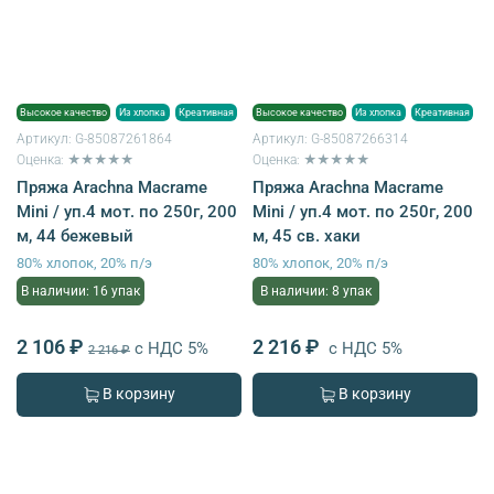
Высокое качество
Из хлопка
Креативная
Высокое качество
Из хлопка
Креативная
Артикул:
G-85087261864
Артикул:
G-85087266314
Оценка: ★★★★★
Оценка: ★★★★★
Пряжа Arachna Macrame
Пряжа Arachna Macrame
Mini / уп.4 мот. по 250г, 200
Mini / уп.4 мот. по 250г, 200
м, 44 бежевый
м, 45 св. хаки
80% хлопок, 20% п/э
80% хлопок, 20% п/э
В наличии: 16 упак
В наличии: 8 упак
2 106 ₽
2 216 ₽
с НДС 5%
с НДС 5%
2 216 ₽
В корзину
В корзину