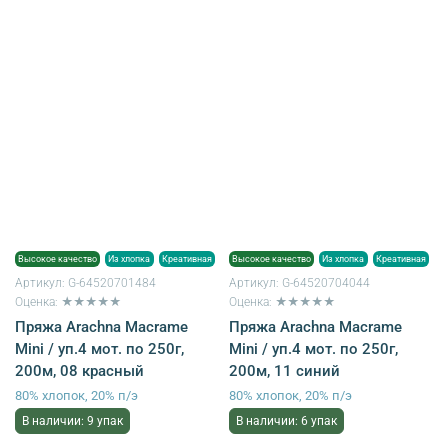
Высокое качество
Из хлопка
Креативная
Высокое качество
Из хлопка
Креативная
Артикул:
G-64520701484
Артикул:
G-64520704044
Оценка: ★★★★★
Оценка: ★★★★★
Пряжа Arachna Macrame
Пряжа Arachna Macrame
Mini / уп.4 мот. по 250г,
Mini / уп.4 мот. по 250г,
200м, 08 красный
200м, 11 синий
80% хлопок, 20% п/э
80% хлопок, 20% п/э
В наличии: 9 упак
В наличии: 6 упак