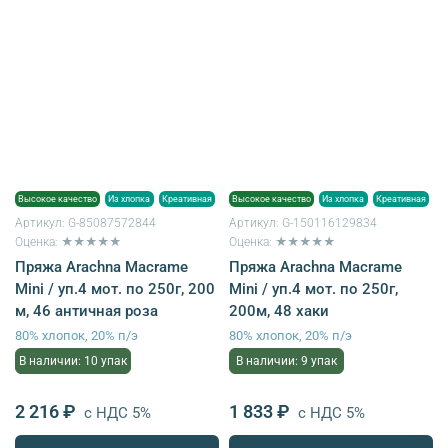
Высокое качество
Из хлопка
Креативная
Высокое качество
Из хлопка
Креативная
Артикул:
G-85087572844
Артикул:
G-150116129834
Оценка: ★★★★★
Оценка: ★★★★★
Пряжа Arachna Macrame
Пряжа Arachna Macrame
Mini / уп.4 мот. по 250г, 200
Mini / уп.4 мот. по 250г,
м, 46 античная роза
200м, 48 хаки
80% хлопок, 20% п/э
80% хлопок, 20% п/э
В наличии: 10 упак
В наличии: 9 упак
2 216 ₽
1 833 ₽
с НДС 5%
с НДС 5%