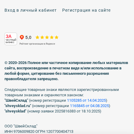
Вход в личный кабинет
Регистрация на сайте
ЗА
ЧЕСТНЫЙ
БИЗНЕС
© 2020-2026 Полное или частичное копирование любых материалов
сайта, воспроизведение в печатном виде
и/или использование в
любой форме, цитирование без письменного разрешения
правообладателя запрещено.
Следующие товарные знаки являются зарегистрированными
товарным знаками и охраняются законом:
"ШвейСклад"
(номер регистрации
1105285 от 14.04.2025
)
"shveуsklad.ru"
(номер регистрации
1165845 от 04.08.2025
)
"shveysklad"
(номер заявки 2025816383 от 18.10.2025)
ООО "ШвейСклад"
ИНН 9706009820 ОГРН 1207700404713