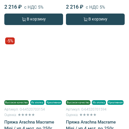
2 216 ₽
2 216 ₽
с НДС 5%
с НДС 5%
В корзину
В корзину
-5%
Высокое качество
Из хлопка
Креативная
Высокое качество
Из хлопка
Креативная
Артикул:
G-64520703154
Артикул:
G-64520701594
Оценка: ★★★★★
Оценка: ★★★★★
Пряжа Arachna Macrame
Пряжа Arachna Macrame
Mini / уп.4 мот. по 250г,
Mini / уп.4 мот. по 250г,