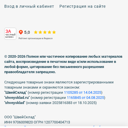
Вход в личный кабинет
Регистрация на сайте
ЗА
ЧЕСТНЫЙ
БИЗНЕС
© 2020-2026 Полное или частичное копирование любых материалов
сайта, воспроизведение в печатном виде
и/или использование в
любой форме, цитирование без письменного разрешения
правообладателя запрещено.
Следующие товарные знаки являются зарегистрированными
товарным знаками и охраняются законом:
"ШвейСклад"
(номер регистрации
1105285 от 14.04.2025
)
"shveуsklad.ru"
(номер регистрации
1165845 от 04.08.2025
)
"shveysklad"
(номер заявки 2025816383 от 18.10.2025)
ООО "ШвейСклад"
ИНН 9706009820 ОГРН 1207700404713
Включен в Реестр операторов, осуществляющих обработку