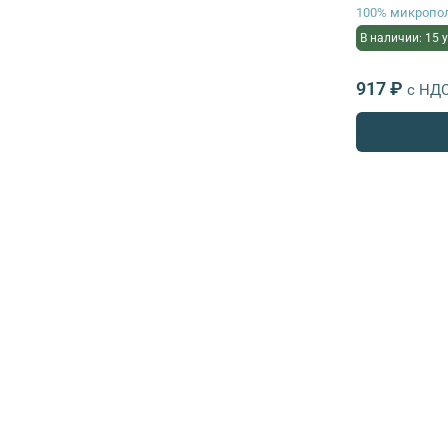
100% микропо
В наличии: 15 
917 ₽
с НД