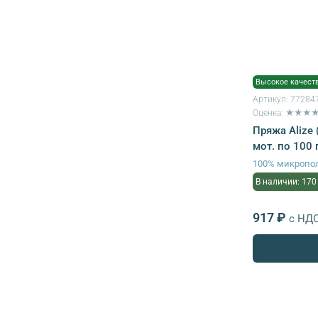
Высокое качест
Артикул:
77284
Оценка: ★★★
Пряжа Alize (
мот. по 100 г
100% микропо
В наличии: 170
917 ₽
с НД