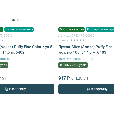
во
Из микрополиэстера
Высокое качество
Из микрополиэстер
70_00016
Артикул:
7728470_00020
★★
Оценка: ★★★★★
Ализе) Puffy Fine Color / уп.5
Пряжа Alize (Ализе) Puffy Fine 
, 14,5 м, 6402
мот. по 100 г, 14,5 м, 6403
лиэстер
100% микрополиэстер
 упак
В наличии: 2 упак
917 ₽
С 5%
с НДС 5%
В корзину
В корзину