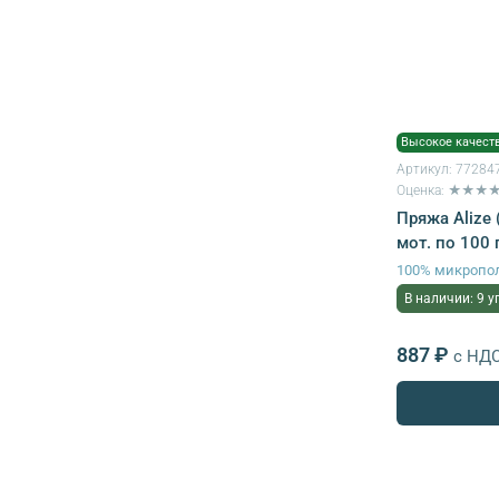
Высокое качест
Артикул:
77284
Оценка: ★★★
Пряжа Alize (
мот. по 100 
100% микропо
В наличии: 9 у
887 ₽
с НД