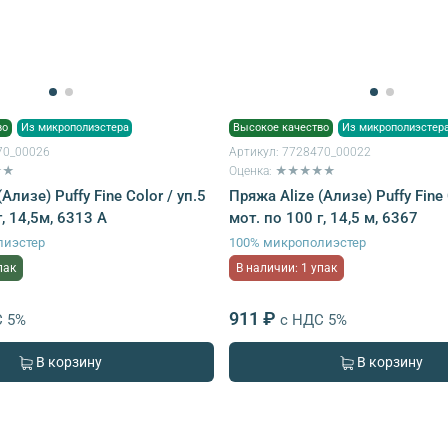
во
Из микрополиэстера
Высокое качество
Из микрополиэстер
70_00026
Артикул:
7728470_00022
★★
Оценка: ★★★★★
Ализе) Puffy Fine Color / уп.5
Пряжа Alize (Ализе) Puffy Fine 
г, 14,5м, 6313 A
мот. по 100 г, 14,5 м, 6367
лиэстер
100% микрополиэстер
пак
В наличии: 1 упак
911 ₽
С 5%
с НДС 5%
В корзину
В корзину