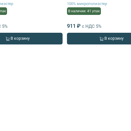
лиэстер
100% микрополиэстер
упак
В наличии: 41 упак
911 ₽
С 5%
с НДС 5%
В корзину
В корзину