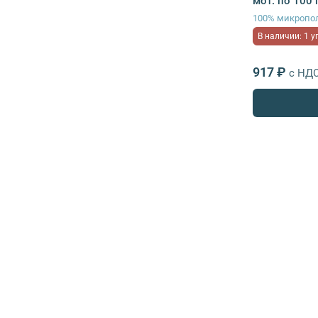
мот. по 100 
100% микропо
В наличии: 1 у
917 ₽
с НД