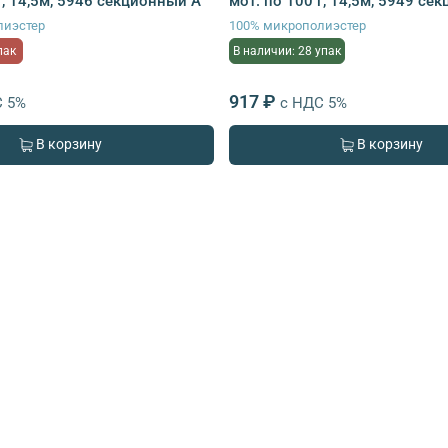
г, 14,5м, 5946 секционный A
мот. по 100 г, 14,5м, 5949 се
лиэстер
100% микрополиэстер
пак
В наличии: 28 упак
917 ₽
С 5%
с НДС 5%
В корзину
В корзину