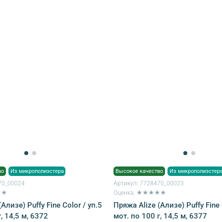
во
Из микрополиэстера
Высокое качество
Из микрополиэстер
70_00024
Артикул:
7728470_00023
★★
Оценка: ★★★★★
Ализе) Puffy Fine Color / уп.5
Пряжа Alize (Ализе) Puffy Fine 
, 14,5 м, 6372
мот. по 100 г, 14,5 м, 6377