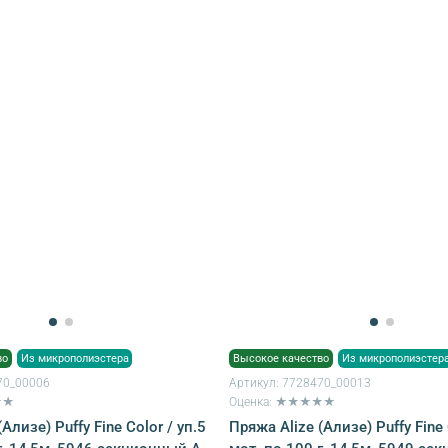
во
Из микрополиэстера
Высокое качество
Из микрополиэстер
70_00006
Артикул:
7728470_00013
★★
Оценка: ★★★★★
Ализе) Puffy Fine Color / уп.5
Пряжа Alize (Ализе) Puffy Fine 