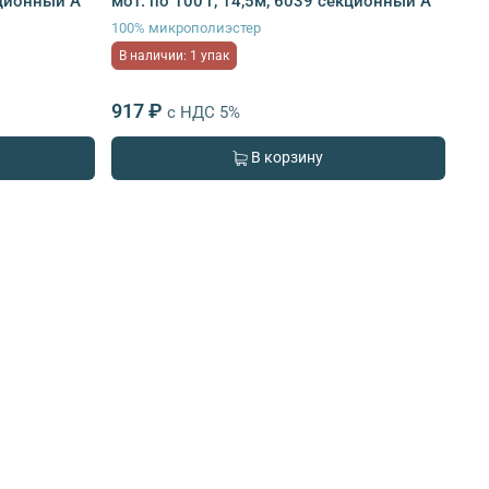
кционный A
мот. по 100 г, 14,5м, 6039 секционный A
100% микрополиэстер
В наличии: 1 упак
917 ₽
с НДС 5%
В корзину