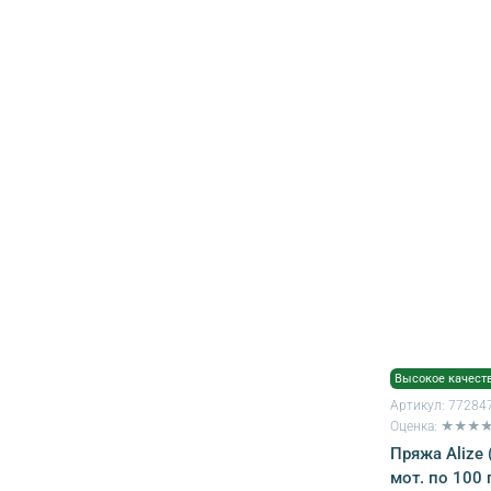
Высокое качест
Артикул:
77284
Оценка: ★★★
Пряжа Alize (
мот. по 100 г