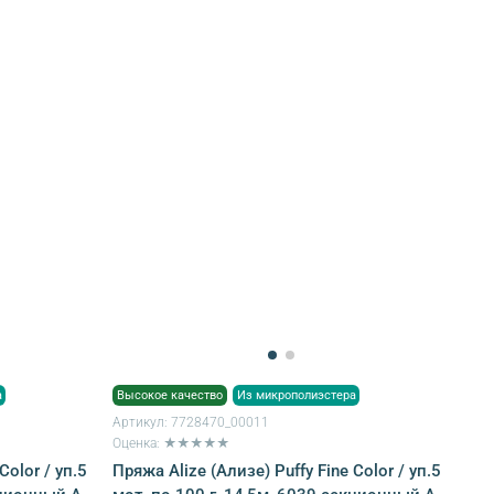
а
Высокое качество
Из микрополиэстера
Артикул:
7728470_00011
Оценка: ★★★★★
Color / уп.5
Пряжа Alize (Ализе) Puffy Fine Color / уп.5