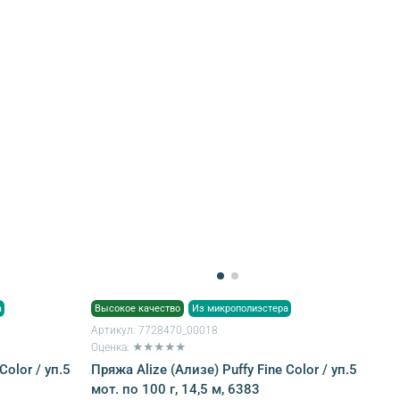
а
Высокое качество
Из микрополиэстера
Артикул:
7728470_00018
Оценка: ★★★★★
Color / уп.5
Пряжа Alize (Ализе) Puffy Fine Color / уп.5
мот. по 100 г, 14,5 м, 6383