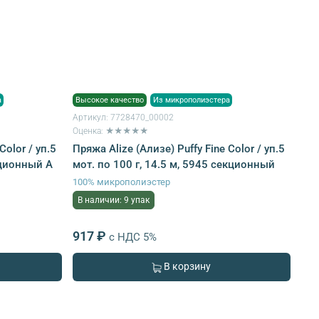
а
Высокое качество
Из микрополиэстера
Артикул:
7728470_00002
Оценка: ★★★★★
Color / уп.5
Пряжа Alize (Ализе) Puffy Fine Color / уп.5
кционный A
мот. по 100 г, 14.5 м, 5945 секционный
100% микрополиэстер
В наличии: 9 упак
917 ₽
с НДС 5%
В корзину