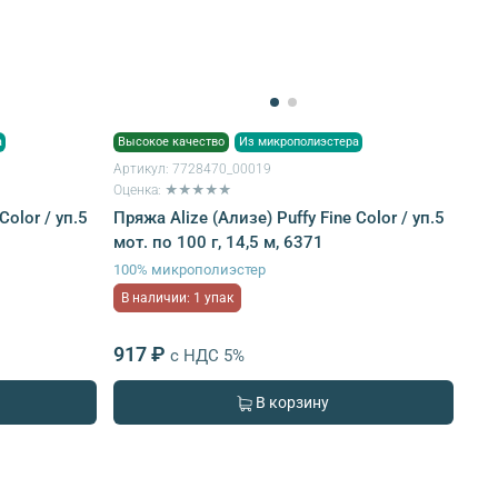
а
Высокое качество
Из микрополиэстера
Артикул:
7728470_00019
Оценка: ★★★★★
Color / уп.5
Пряжа Alize (Ализе) Puffy Fine Color / уп.5
мот. по 100 г, 14,5 м, 6371
100% микрополиэстер
В наличии: 1 упак
917 ₽
с НДС 5%
В корзину