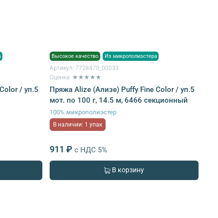
а
Высокое качество
Из микрополиэстера
Артикул:
7728470_00033
Оценка: ★★★★★
Color / уп.5
Пряжа Alize (Ализе) Puffy Fine Color / уп.5
мот. по 100 г, 14.5 м, 6466 секционный
100% микрополиэстер
В наличии: 1 упак
911 ₽
с НДС 5%
В корзину