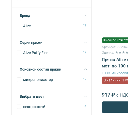
Бренд
Alize
17
Высокое качест
Серия пряжи
Артикул:
77284
Оценка: ★★★
Alize Puffy Fine
17
Пряжа Alize (
мот. по 100 
Основной состав пряжи
100% микропо
микрополиэстер
17
В наличии: 1 у
917 ₽
с НД
Выбрать цвет
секционный
4