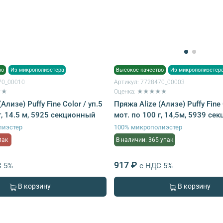
во
Из микрополиэстера
Высокое качество
Из микрополиэстер
70_00010
Артикул:
7728470_00003
★★
Оценка: ★★★★★
Ализе) Puffy Fine Color / уп.5
Пряжа Alize (Ализе) Puffy Fine 
г, 14.5 м, 5925 секционный
мот. по 100 г, 14,5м, 5939 се
лиэстер
100% микрополиэстер
пак
В наличии: 365 упак
917 ₽
С 5%
с НДС 5%
В корзину
В корзину