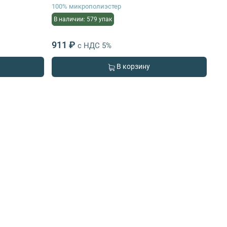
100% микрополиэстер
В наличии: 579 упак
911 ₽
с НДС 5%
В корзину