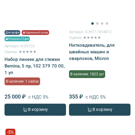
Артикул:
G-39717454812
Для профи
⚠Удаленный склад
Оценка: ★★★★★
⚠Отгрузка 2-3 дня
Нитковдеватель, для
Артикул:
N-29733
швейных машин и
Оценка: ★★★★★
оверлоков, Micron
Набор линеек для стежки
Bernina, 5 пр, 102 379 70 00,
1 уп
В наличии: 1822 шт
В наличии: 1 набор
25 000 ₽
355 ₽
с НДС 5%
с НДС 5%
В корзину
В корзину
-5%