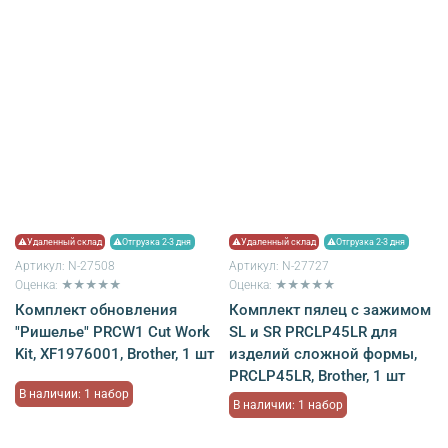
⚠Удаленный склад
⚠Отгрузка 2-3 дня
⚠Удаленный склад
⚠Отгрузка 2-3 дня
Артикул:
N-27508
Артикул:
N-27727
Оценка: ★★★★★
Оценка: ★★★★★
Комплект обновления
Комплект пялец с зажимом
"Ришелье" PRCW1 Cut Work
SL и SR PRCLP45LR для
Kit, XF1976001, Brother, 1 шт
изделий сложной формы,
PRCLP45LR, Brother, 1 шт
В наличии: 1 набор
В наличии: 1 набор