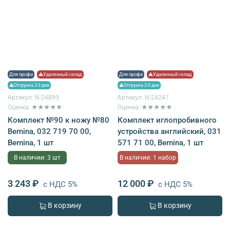
Для профи
⚠Удаленный склад
Для профи
⚠Удаленный склад
⚠Отгрузка 2-3 дня
⚠Отгрузка 2-3 дня
Артикул:
N-24899
Артикул:
N-24247
Оценка: ★★★★★
Оценка: ★★★★★
Комплект №90 к ножу №80
Комплект иглопробивного
Bernina, 032 719 70 00,
устройства английский, 031
Bernina, 1 шт
571 71 00, Bernina, 1 шт
В наличии: 3 шт
В наличии: 1 набор
3 243 ₽
12 000 ₽
с НДС 5%
с НДС 5%
В корзину
В корзину