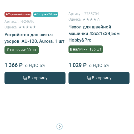
Артикул:
7738704
⚠Удаленный склад
⚠Отгрузка 2-3 дня
Оценка: ★★★★☆
Артикул:
N-24696
Чехол для швейной
Оценка: ★★★★★
машинки 43x21x34,5см
Устройство для шитья
Hobby&Pro
узоров, AU-120, Aurora, 1 шт
В наличии: 186 шт
В наличии: 30 шт
1 366 ₽
1 029 ₽
с НДС 5%
с НДС 5%
В корзину
В корзину