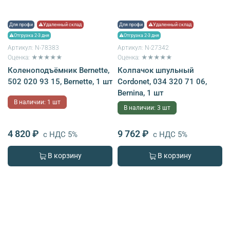
Для профи
⚠Удаленный склад
Для профи
⚠Удаленный склад
⚠Отгрузка 2-3 дня
⚠Отгрузка 2-3 дня
Артикул:
N-78383
Артикул:
N-27342
Оценка: ★★★★★
Оценка: ★★★★★
Коленоподъёмник Bernette,
Колпачок шпульный
502 020 93 15, Bernette, 1 шт
Cordonet, 034 320 71 06,
Bernina, 1 шт
В наличии: 1 шт
В наличии: 3 шт
4 820 ₽
9 762 ₽
с НДС 5%
с НДС 5%
В корзину
В корзину