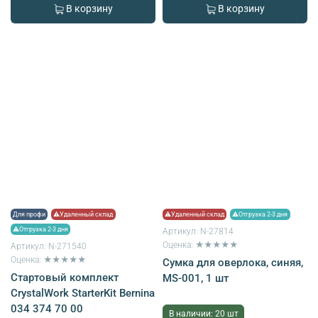
В корзину
В корзину
Для профи
⚠Удаленный склад
⚠Удаленный склад
⚠Отгрузка 2-3 дня
⚠Отгрузка 2-3 дня
Артикул:
N-27814
Оценка: ★★★★★
Артикул:
N-271540
Оценка: ★★★★★
Сумка для оверлока, синяя,
Стартовый комплект
MS-001, 1 шт
CrystalWork StarterKit Bernina
034 374 70 00
В наличии: 20 шт