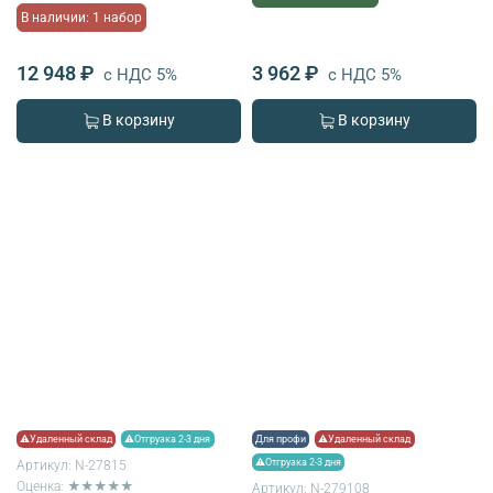
В наличии: 1 набор
12 948 ₽
3 962 ₽
с НДС 5%
с НДС 5%
В корзину
В корзину
⚠Удаленный склад
⚠Отгрузка 2-3 дня
Для профи
⚠Удаленный склад
⚠Отгрузка 2-3 дня
Артикул:
N-27815
Оценка: ★★★★★
Артикул:
N-279108