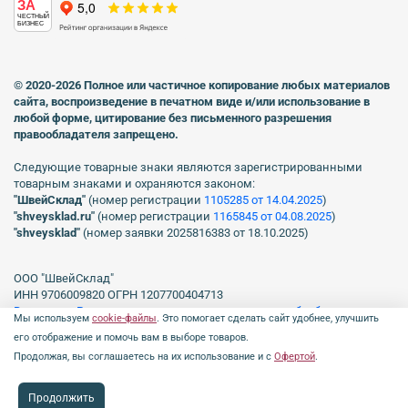
ЗА
ЧЕСТНЫЙ
БИЗНЕС
© 2020-2026 Полное или частичное копирование любых материалов
сайта, воспроизведение в печатном виде
и/или использование в
любой форме, цитирование без письменного разрешения
правообладателя запрещено.
Следующие товарные знаки являются зарегистрированными
товарным знаками и охраняются законом:
"ШвейСклад"
(номер регистрации
1105285 от 14.04.2025
)
"shveуsklad.ru"
(номер регистрации
1165845 от 04.08.2025
)
"shveysklad"
(номер заявки 2025816383 от 18.10.2025)
ООО "ШвейСклад"
ИНН 9706009820 ОГРН 1207700404713
Включен в Реестр операторов, осуществляющих обработку
Мы используем
cookie-файлы
. Это помогает сделать сайт удобнее, улучшить
персональных данных Роскомнадзора рег. № 77-23-150255, Приказ
его отображение и помочь вам в выборе товаров.
№231 от 16.06.2023.
Продолжая, вы соглашаетесь на их использование и с
Офертой
.
Продолжить
Профиль
Каталог
0 ₽
Поиск
Чат