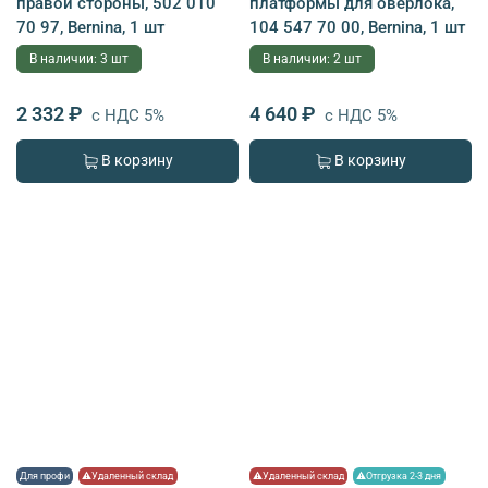
правой стороны, 502 010
платформы для оверлока,
70 97, Bernina, 1 шт
104 547 70 00, Bernina, 1 шт
В наличии: 3 шт
В наличии: 2 шт
2 332 ₽
4 640 ₽
с НДС 5%
с НДС 5%
В корзину
В корзину
Для профи
⚠Удаленный склад
⚠Удаленный склад
⚠Отгрузка 2-3 дня