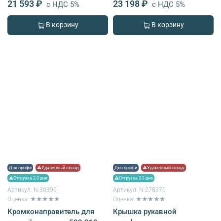
21 593 ₽
23 198 ₽
с НДС 5%
с НДС 5%
В корзину
В корзину
Для профи
⚠Удаленный склад
Для профи
⚠Удаленный склад
⚠Отгрузка 2-3 дня
⚠Отгрузка 2-3 дня
Артикул:
N-30399
Артикул:
N-278370
Оценка: ★★★★★
Оценка: ★★★★★
Кромконаправитель для
Крышка рукавной