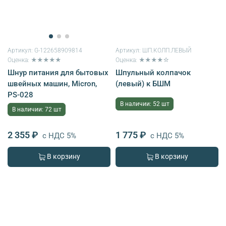
Артикул:
G-122658909814
Артикул:
ШП.КОЛП.ЛЕВЫЙ
Оценка: ★★★★★
Оценка: ★★★★☆
Шнур питания для бытовых
Шпульный колпачок
швейных машин, Micron,
(левый) к БШМ
PS-028
В наличии: 52 шт
В наличии: 72 шт
2 355 ₽
1 775 ₽
с НДС 5%
с НДС 5%
В корзину
В корзину