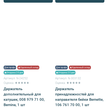
Для профи
⚠Удаленный склад
Для профи
⚠Удаленный склад
⚠Отгрузка 2-3 дня
⚠Отгрузка 2-3 дня
Артикул:
N-24252
Артикул:
N-303132
Оценка: ★★★★★
Оценка: ★★★★★
Держатель
Держатель
дополнительный для
принадлежностей для
катушек, 008 979 71 00,
направителя бейки Bernette,
Bernina, 1 шт
106 761 70 00, 1 шт