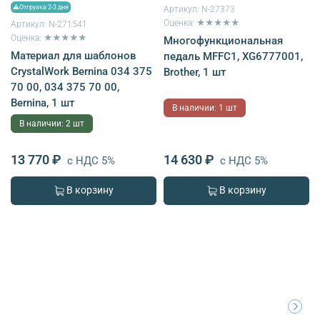
⚠Отгрузка 2-3 дня
Артикул:
N-27373
Оценка: ★★★★★
Артикул:
N-271541
Оценка: ★★★★★
Многофункциональная
Материал для шаблонов
педаль MFFC1, XG6777001,
CrystalWork Bernina 034 375
Brother, 1 шт
70 00, 034 375 70 00,
Bernina, 1 шт
В наличии: 1 шт
В наличии: 2 шт
13 770 ₽
14 630 ₽
с НДС 5%
с НДС 5%
В корзину
В корзину