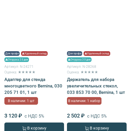
Для профи
⚠Удаленный склад
Для профи
⚠Удаленный склад
⚠Отгрузка 2-3 дня
⚠Отгрузка 2-3 дня
Артикул:
N-24271
Артикул:
N-28268
Оценка: ★★★★★
Оценка: ★★★★★
Адаптер для стенда
Держатель для набора
многоцветного Bernina, 030
увеличительных стекол,
205 71 01, 1 шт
033 853 70 00, Bernina, 1 шт
В наличии: 1 шт
В наличии: 1 набор
3 120 ₽
2 502 ₽
с НДС 5%
с НДС 5%
В корзину
В корзину