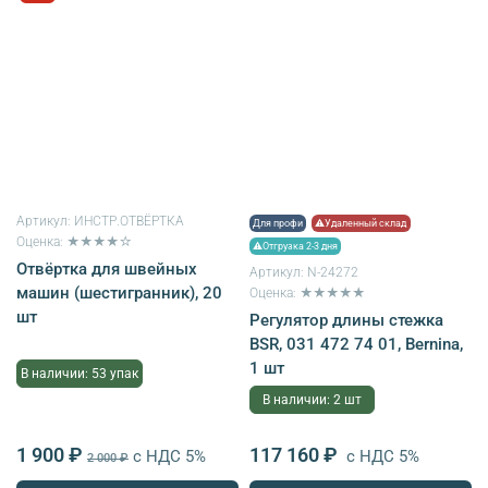
Артикул:
ИНСТР.ОТВЁРТКА
Для профи
⚠Удаленный склад
Оценка: ★★★★☆
⚠Отгрузка 2-3 дня
Отвёртка для швейных
Артикул:
N-24272
машин (шестигранник), 20
Оценка: ★★★★★
шт
Регулятор длины стежка
BSR, 031 472 74 01, Bernina,
1 шт
В наличии: 53 упак
В наличии: 2 шт
1 900 ₽
117 160 ₽
с НДС 5%
с НДС 5%
2 000 ₽