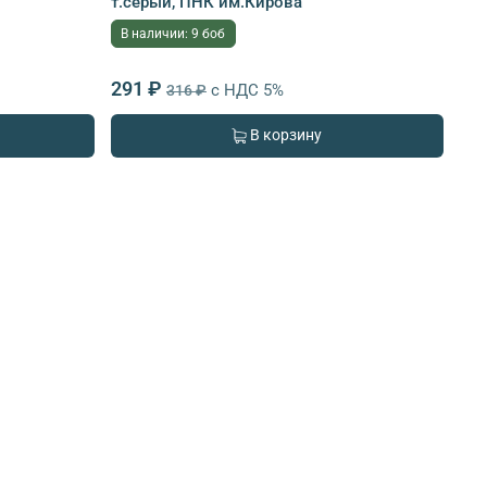
т.серый, ПНК им.Кирова
В наличии: 9 боб
291 ₽
с НДС 5%
316 ₽
В корзину