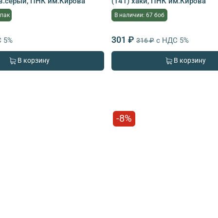
св.серый, ПНК им.Кирова
(141) хаки, ПНК им.Кирова
упак
В наличии: 67 боб
301 ₽
С 5%
с НДС 5%
316 ₽
В корзину
В корзину
-8%