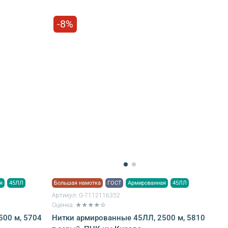
-8%
я
45ЛЛ
Большая намотка
ГОСТ
Армированная
45ЛЛ
Артикул:
G-7112116352
Оценка: ★★★★☆
500 м, 5704
Нитки армированные 45ЛЛ, 2500 м, 5810