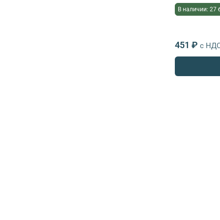
В наличии: 27 
451 ₽
с НД