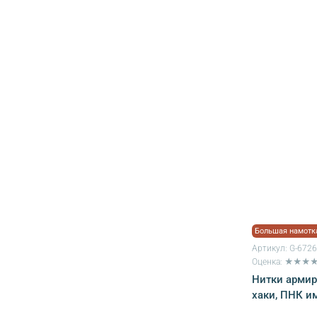
Большая намотк
Артикул:
G-672
Оценка: ★★★
Нитки армир
хаки, ПНК и