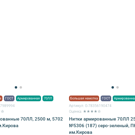
а
ГОСТ
Армированная
70ЛЛ
Большая намотка
ГОСТ
Армированна
67989994
Артикул:
G-78356190474
★☆
Оценка: ★★★★☆
ованные 70ЛЛ, 2500 м, 5702
Нитки армированные 70ЛЛ 25
м.Кирова
№5306 (187) серо-зеленый, 
им.Кирова