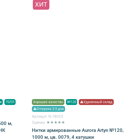
ХИТ
я
70ЛЛ
Хорошее качество
№120
⚠Удаленный склад
⚠Отгрузка 2-3 дня
Артикул:
N-78055
Оценка: ★★★★★
00 м,
Нитки армированные Aurora Artyn №120,
ПНК
1000 м, цв. 0079, 4 катушки