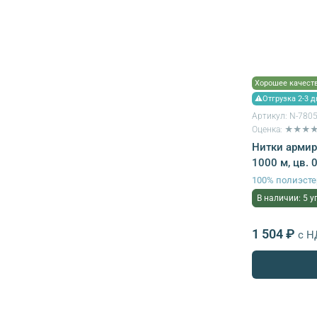
Хорошее качест
⚠Отгрузка 2-3 д
Артикул:
N-780
Оценка: ★★★
Нитки армир
1000 м, цв. 
100% полиэсте
В наличии: 5 у
1 504 ₽
с Н