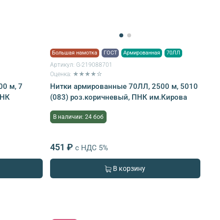
Большая намотка
ГОСТ
Армированная
70ЛЛ
Артикул:
G-219088701
Оценка: ★★★★☆
0 м, 7
Нитки армированные 70ЛЛ, 2500 м, 5010
ПНК
(083) роз.коричневый, ПНК им.Кирова
В наличии: 24 боб
451 ₽
с НДС 5%
В корзину