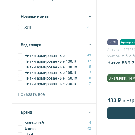
Новинки и хиты
ХИТ
31
ГОСТ
Армиров
Вид товара
Артикул:
55723
Оценка: ★★★
Нитки армированные
43
Нитки армированные 100ЛЛ
17
Нитки 86Л 25
Нитки армированные 100ЛХ
5
Нитки армированные 150ЛЛ
3
Нитки армированные 150ЛХ
5
В наличии: 14 
Нитки армированные 200ЛЛ
7
Показать все
433 ₽
с НД
Бренд
Astra&Craft
4
Aurora
42
Ideal
1