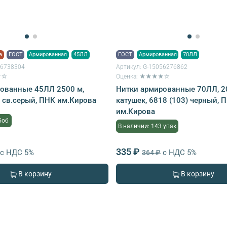
а
ГОСТ
Армированная
45ЛЛ
ГОСТ
Армированная
70ЛЛ
56738304
Артикул:
G-15056276862
★☆
Оценка: ★★★★☆
ованные 45ЛЛ 2500 м,
Нитки армированные 70ЛЛ, 20
 св.серый, ПНК им.Кирова
катушек, 6818 (103) черный, 
им.Кирова
боб
В наличии: 143 упак
335 ₽
с НДС 5%
с НДС 5%
364 ₽
В корзину
В корзину