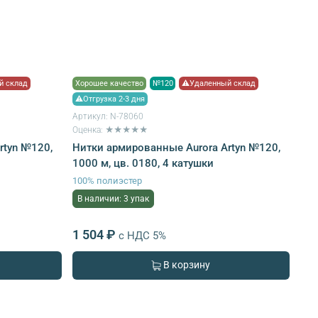
й склад
Хорошее качество
№120
⚠Удаленный склад
⚠Отгрузка 2-3 дня
Артикул:
N-78060
Оценка: ★★★★★
rtyn №120,
Нитки армированные Aurora Artyn №120,
1000 м, цв. 0180, 4 катушки
100% полиэстер
В наличии: 3 упак
1 504 ₽
с НДС 5%
В корзину