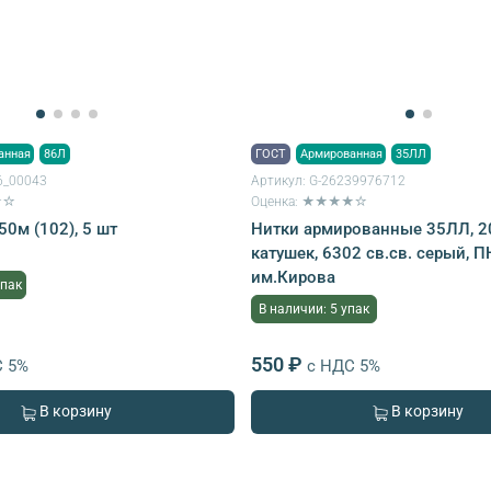
анная
86Л
ГОСТ
Армированная
35ЛЛ
6_00043
Артикул:
G-26239976712
★☆
Оценка: ★★★★☆
0м (102), 5 шт
Нитки армированные 35ЛЛ, 20
катушек, 6302 св.св. серый, 
им.Кирова
упак
В наличии: 5 упак
550 ₽
С 5%
с НДС 5%
В корзину
В корзину