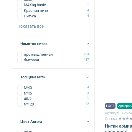
MAXag basic
1
Красная нить
4
Нит-ка
4
Показать все
Намотка ниток
промышленная
184
бытовая
417
Толщина нити
№40
4
№45
3
45/2
1
№120
42
ГОСТ
Армиров
Артикул:
G-262
Оценка: ★★★
Цвет Aurora
Нитки армир
1