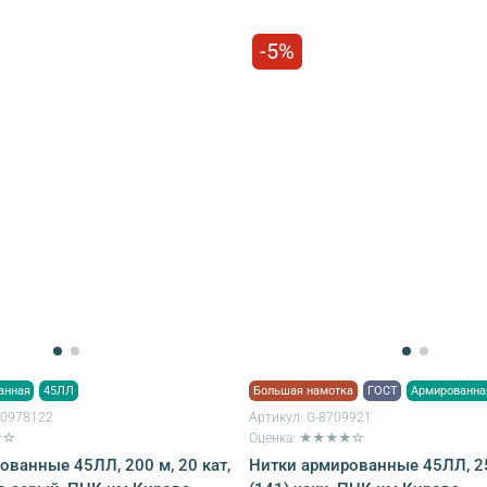
-5%
анная
45ЛЛ
Большая намотка
ГОСТ
Армированна
40978122
Артикул:
G-8709921
★☆
Оценка: ★★★★☆
ованные 45ЛЛ, 200 м, 20 кат,
Нитки армированные 45ЛЛ, 2