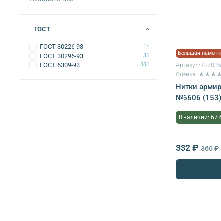
ГОСТ
ГОСТ 30226-93
17
Большая намотк
ГОСТ 30296-93
33
ГОСТ 6309-93
333
Артикул:
G-783
Оценка: ★★★
Нитки армир
№6606 (153)
В наличии: 67 
332 ₽
360 ₽