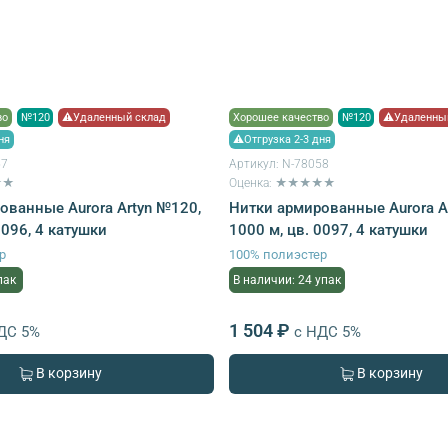
во
№120
⚠Удаленный склад
Хорошее качество
№120
⚠Удаленны
ня
⚠Отгрузка 2-3 дня
57
Артикул:
N-78058
★★
Оценка: ★★★★★
ованные Aurora Artyn №120,
Нитки армированные Aurora A
0096, 4 катушки
1000 м, цв. 0097, 4 катушки
р
100% полиэстер
пак
В наличии: 24 упак
1 504 ₽
ДС 5%
с НДС 5%
В корзину
В корзину