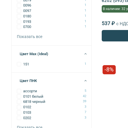
6202 (093) 
0079
0096
1
В наличии: 32 
0097
1
0180
1
0193
1
537 ₽
с НД
0700
1
Показать все
Цвет Max (Ideal)
151
1
-8%
Цвет ПНК
ассорти
5
0101 белый
42
6818 черный
39
0102
3
0103
7
0202
3
Показать все