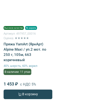
Высокое качество
Из акрила
Артикул:
497957_00016
Оценка: ★★★★★
Пряжа YarnArt (ЯрнАрт)
Alpine Maxi / уп.2 мот. по
250 г, 105м, 663
коричневый
40% шерсть, 60% акрил
В наличии: 11 упак
1 453 ₽
с НДС 5%
В корзину