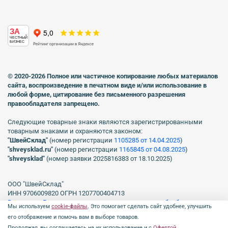
ЗА
ЧЕСТНЫЙ
БИЗНЕС
© 2020-2026 Полное или частичное копирование любых материалов
сайта, воспроизведение в печатном виде
и/или использование в
любой форме, цитирование без письменного разрешения
правообладателя запрещено.
Следующие товарные знаки являются зарегистрированными
товарным знаками и охраняются законом:
"ШвейСклад"
(номер регистрации
1105285 от 14.04.2025
)
"shveуsklad.ru"
(номер регистрации
1165845 от 04.08.2025
)
"shveysklad"
(номер заявки 2025816383 от 18.10.2025)
ООО "ШвейСклад"
ИНН 9706009820 ОГРН 1207700404713
Включен в Реестр операторов, осуществляющих обработку
Мы используем
cookie-файлы
. Это помогает сделать сайт удобнее, улучшить
персональных данных Роскомнадзора рег. № 77-23-150255, Приказ
его отображение и помочь вам в выборе товаров.
№231 от 16.06.2023.
Продолжая, вы соглашаетесь на их использование и с
Офертой
.