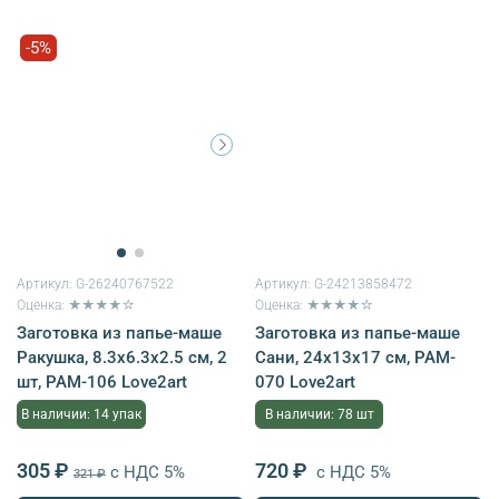
-5%
Артикул:
G-26240767522
Артикул:
G-24213858472
Оценка: ★★★★☆
Оценка: ★★★★☆
Заготовка из папье-маше
Заготовка из папье-маше
Ракушка, 8.3х6.3х2.5 см, 2
Сани, 24х13х17 см, PAM-
шт, PAM-106 Love2art
070 Love2art
В наличии: 14 упак
В наличии: 78 шт
305 ₽
720 ₽
с НДС 5%
с НДС 5%
321 ₽