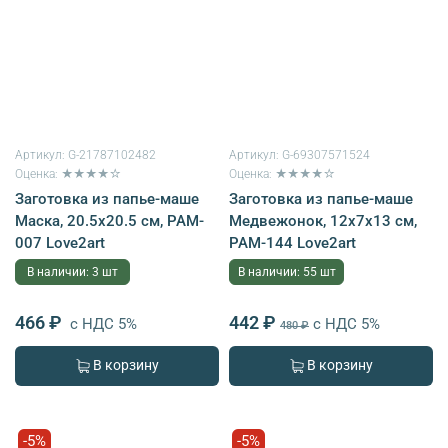
Артикул:
G-21787102482
Артикул:
G-69307571524
Оценка: ★★★★☆
Оценка: ★★★★☆
Заготовка из папье-маше
Заготовка из папье-маше
Маска, 20.5х20.5 см, PAM-
Медвежонок, 12х7х13 см,
007 Love2art
PAM-144 Love2art
В наличии: 3 шт
В наличии: 55 шт
466 ₽
442 ₽
с НДС 5%
с НДС 5%
480 ₽
В корзину
В корзину
-5%
-5%