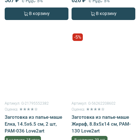
507 ₽
626 ₽
с НДС 5%
с НДС 5%
В корзину
В корзину
-5%
Артикул:
G-21795552382
Артикул:
G-56262208602
Оценка: ★★★★☆
Оценка: ★★★★☆
Заготовка из папье-маше
Заготовка из папье-маше
Елка, 14.5х6.5 см, 2 шт,
Жираф, 8.8х5х14 см, PAM-
PAM-036 Love2art
130 Love2art
В наличии: 18 упак
В наличии: 39 шт