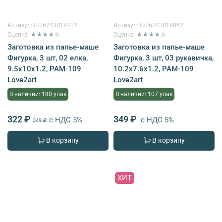
Артикул:
G-26243818412
Артикул:
G-26243819862
Оценка: ★★★★☆
Оценка: ★★★★☆
Заготовка из папье-маше
Заготовка из папье-маше
Фигурка, 3 шт, 02 елка,
Фигурка, 3 шт, 03 рукавичка,
9.5x10x1.2, PAM-109
10.2x7.6x1.2, PAM-109
Love2art
Love2art
В наличии: 180 упак
В наличии: 107 упак
322 ₽
349 ₽
с НДС 5%
с НДС 5%
349 ₽
В корзину
В корзину
ХИТ