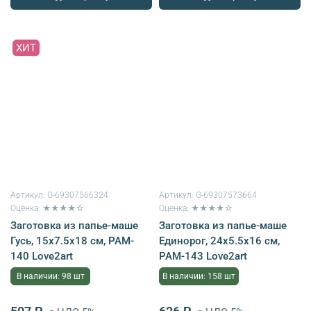
ХИТ
Артикул:
G-69307566324
Артикул:
G-69307573664
Оценка: ★★★★☆
Оценка: ★★★★☆
Заготовка из папье-маше
Заготовка из папье-маше
Гусь, 15х7.5х18 см, PAM-
Единорог, 24х5.5х16 см,
140 Love2art
PAM-143 Love2art
В наличии: 98 шт
В наличии: 158 шт