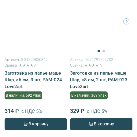
Артикул:
G-21790836842
Артикул:
G-21791796732
Оценка: ★★★★☆
Оценка: ★★★★☆
Заготовка из папье-маше
Заготовка из папье-маше
Шар, ⌀6 см, 3 шт, PAM-024
Шар, ⌀8 см, 2 шт, PAM-023
Love2art
Love2art
В наличии: 592 упак
В наличии: 369 упак
314 ₽
329 ₽
с НДС 5%
с НДС 5%
В корзину
В корзину