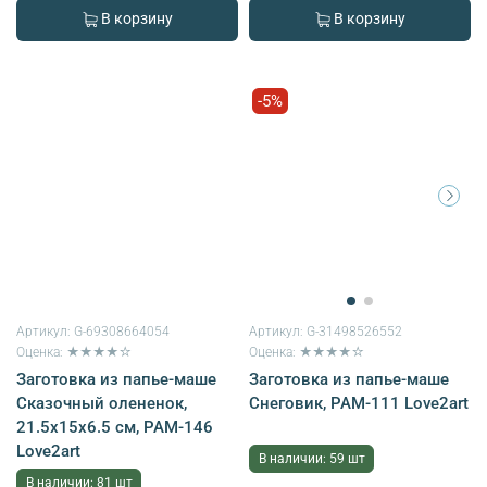
В корзину
В корзину
-5%
Артикул:
G-69308664054
Артикул:
G-31498526552
Оценка: ★★★★☆
Оценка: ★★★★☆
Заготовка из папье-маше
Заготовка из папье-маше
Сказочный олененок,
Снеговик, PAM-111 Love2art
21.5х15х6.5 см, PAM-146
Love2art
В наличии: 59 шт
В наличии: 81 шт