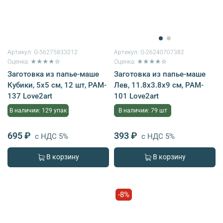
Артикул:
G-56275833212
Артикул:
G-26240707382
Оценка: ★★★★☆
Оценка: ★★★★☆
Заготовка из папье-маше
Заготовка из папье-маше
Кубики, 5х5 см, 12 шт, PAM-
Лев, 11.8х3.8х9 см, PAM-
137 Love2art
101 Love2art
В наличии: 129 упак
В наличии: 79 шт
695 ₽
393 ₽
с НДС 5%
с НДС 5%
В корзину
В корзину
-8%