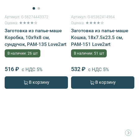
Артикул:
G-56274443372
Артикул:
G-85362414964
Оценка: ★★★★☆
Оценка: ★★★★☆
Заготовка из папье-маше
Заготовка из папье-маше
Коробка, 10х9х8 см,
Кошка, 18х7.5х23.5 см,
сундучок, PAM-135 Love2art
PAM-151 Love2art
В наличии: 26 шт
В наличии: 51 шт
516 ₽
532 ₽
с НДС 5%
с НДС 5%
В корзину
В корзину