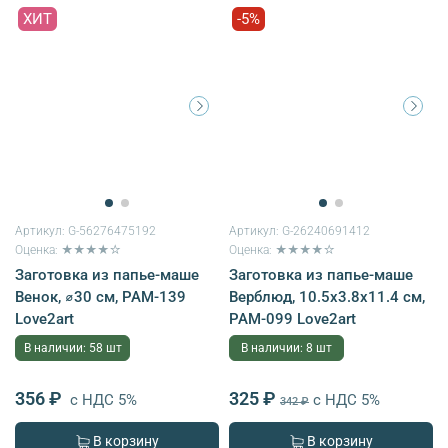
ХИТ
-5%
Артикул:
G-56276475192
Артикул:
G-26240691412
Оценка: ★★★★☆
Оценка: ★★★★☆
Заготовка из папье-маше
Заготовка из папье-маше
Венок, ⌀30 см, PAM-139
Верблюд, 10.5х3.8х11.4 см,
Love2art
PAM-099 Love2art
В наличии: 58 шт
В наличии: 8 шт
356 ₽
325 ₽
с НДС 5%
с НДС 5%
342 ₽
В корзину
В корзину