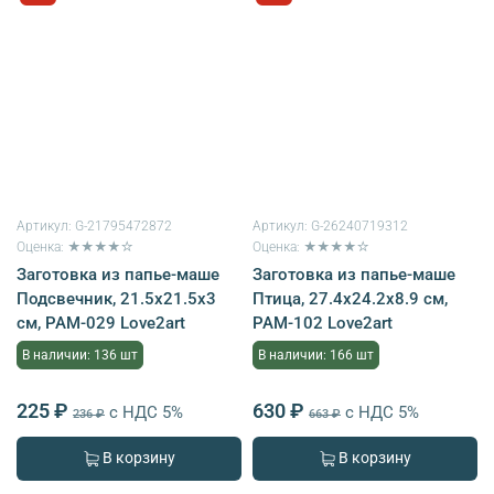
Артикул:
G-21795472872
Артикул:
G-26240719312
Оценка: ★★★★☆
Оценка: ★★★★☆
Заготовка из папье-маше
Заготовка из папье-маше
Подсвечник, 21.5х21.5х3
Птица, 27.4х24.2х8.9 см,
см, PAM-029 Love2art
PAM-102 Love2art
В наличии: 136 шт
В наличии: 166 шт
225 ₽
630 ₽
с НДС 5%
с НДС 5%
236 ₽
663 ₽
В корзину
В корзину