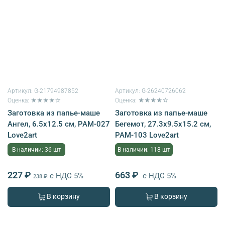
Артикул:
G-21794987852
Артикул:
G-26240726062
Оценка: ★★★★☆
Оценка: ★★★★☆
Заготовка из папье-маше
Заготовка из папье-маше
Ангел, 6.5х12.5 см, PAM-027
Бегемот, 27.3х9.5х15.2 см,
Love2art
PAM-103 Love2art
В наличии: 36 шт
В наличии: 118 шт
227 ₽
663 ₽
с НДС 5%
с НДС 5%
238 ₽
В корзину
В корзину