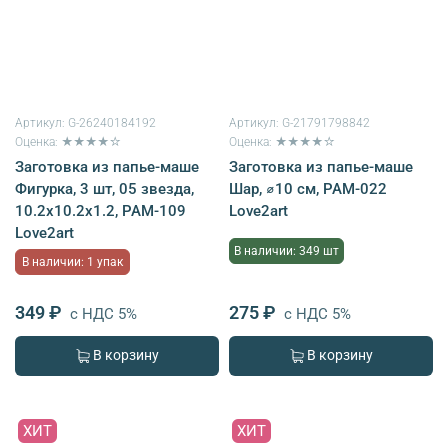
Артикул:
G-26240184192
Артикул:
G-21791798842
Оценка: ★★★★☆
Оценка: ★★★★☆
Заготовка из папье-маше
Заготовка из папье-маше
Фигурка, 3 шт, 05 звезда,
Шар, ⌀10 см, PAM-022
10.2x10.2x1.2, PAM-109
Love2art
Love2art
В наличии: 349 шт
В наличии: 1 упак
349 ₽
275 ₽
с НДС 5%
с НДС 5%
В корзину
В корзину
ХИТ
ХИТ