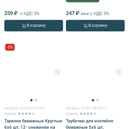
259 ₽
247 ₽
с НДС 5%
с НДС 5%
259 ₽
В корзину
В корзину
-5%
Артикул:
G-22442637502
Артикул:
G-94479874514
Оценка: ★★★★☆
Оценка: ★★★★☆
Тарелки бумажные Круглые
Трубочки для коктейля
6х6 шт, 12- снежинки на
бумажные 5х6 шт,