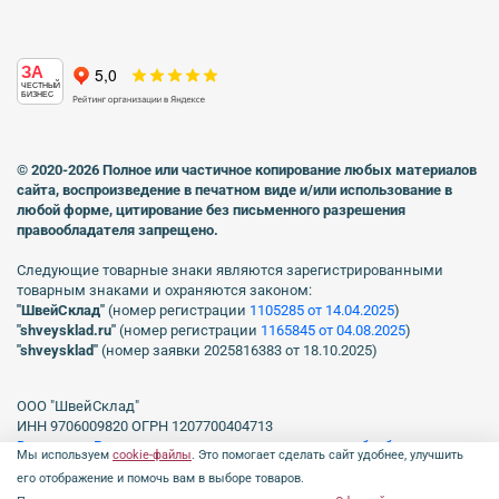
ЗА
ЧЕСТНЫЙ
БИЗНЕС
© 2020-2026 Полное или частичное копирование любых материалов
сайта, воспроизведение в печатном виде
и/или использование в
любой форме, цитирование без письменного разрешения
правообладателя запрещено.
Следующие товарные знаки являются зарегистрированными
товарным знаками и охраняются законом:
"ШвейСклад"
(номер регистрации
1105285 от 14.04.2025
)
"shveуsklad.ru"
(номер регистрации
1165845 от 04.08.2025
)
"shveysklad"
(номер заявки 2025816383 от 18.10.2025)
ООО "ШвейСклад"
ИНН 9706009820 ОГРН 1207700404713
Включен в Реестр операторов, осуществляющих обработку
Мы используем
cookie-файлы
. Это помогает сделать сайт удобнее, улучшить
персональных данных Роскомнадзора рег. № 77-23-150255, Приказ
его отображение и помочь вам в выборе товаров.
№231 от 16.06.2023.