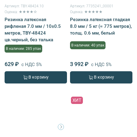
Артикул:
TBY.48424.10
Артикул:
7735241_00001
Оценка: ★★★★☆
Оценка: ★★★★★
Резинка латексная
Резинка латексная гладкая
рифленая 7.0 мм / 10±0.5
8.0 мм / 5 кг (≈ 775 метров),
метров, TBY-48424
толщ. 0.6 мм, белый
цв.черный, без талька
В наличии: 40 упак
В наличии: 285 упак
629 ₽
3 992 ₽
с НДС 5%
с НДС 5%
В корзину
В корзину
ХИТ