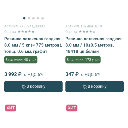
Артикул:
7735241_00002
Артикул:
TBY.48418.10
Оценка: ★★★★★
Оценка: ★★★★☆
Резинка латексная гладкая
Резинка латексная гладкая
8.0 мм / 5 кг (≈ 775 метров),
8.0 мм / 10±0.5 метров,
толщ. 0.6 мм, графит
48418 цв.белый
В наличии: 48 упак
В наличии: 173 упак
3 992 ₽
347 ₽
с НДС 5%
с НДС 5%
В корзину
В корзину
ХИТ
ХИТ