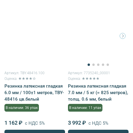
Артикул:
TBY.48416.100
Артикул:
7735240_00001
Оценка: ★★★★☆
Оценка: ★★★★★
Резинка латексная гладкая
Резинка латексная гладкая
6.0 мм / 100±1 метров, TBY-
7.0 мм / 5 кг (≈ 825 метров),
48416 цв.белый
толщ. 0.6 мм, белый
В наличии: 36 упак
В наличии: 11 упак
1 162 ₽
3 992 ₽
с НДС 5%
с НДС 5%