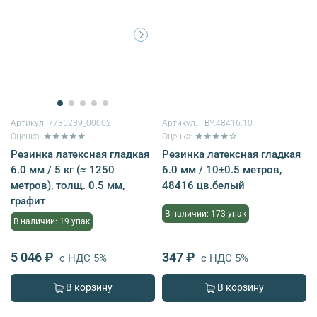
Артикул:
7735239_00002
Артикул:
TBY.48416.10
Оценка: ★★★★★
Оценка: ★★★★☆
Резинка латексная гладкая
Резинка латексная гладкая
6.0 мм / 5 кг (≈ 1250
6.0 мм / 10±0.5 метров,
метров), толщ. 0.5 мм,
48416 цв.белый
графит
В наличии: 173 упак
В наличии: 19 упак
5 046 ₽
347 ₽
с НДС 5%
с НДС 5%
В корзину
В корзину