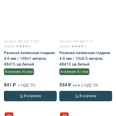
Артикул:
TBY.48415.100
Артикул:
TBY.48415.10
Оценка: ★★★★☆
Оценка: ★★★★☆
Резинка латексная гладкая
Резинка латексная гладкая
4.0 мм / 100±1 метров,
4.0 мм / 10±0.5 метров,
48415 цв.белый
48415 цв.белый
В наличии: 20 упак
В наличии: 87 упак
841 ₽
334 ₽
с НДС 5%
с НДС 5%
347 ₽
В корзину
В корзину
-5%
-5%