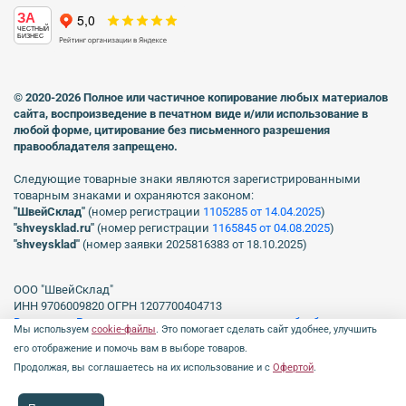
ЗА
ЧЕСТНЫЙ
БИЗНЕС
© 2020-2026 Полное или частичное копирование любых материалов
сайта, воспроизведение в печатном виде
и/или использование в
любой форме, цитирование без письменного разрешения
правообладателя запрещено.
Следующие товарные знаки являются зарегистрированными
товарным знаками и охраняются законом:
"ШвейСклад"
(номер регистрации
1105285 от 14.04.2025
)
"shveуsklad.ru"
(номер регистрации
1165845 от 04.08.2025
)
"shveysklad"
(номер заявки 2025816383 от 18.10.2025)
ООО "ШвейСклад"
ИНН 9706009820 ОГРН 1207700404713
Включен в Реестр операторов, осуществляющих обработку
Мы используем
cookie-файлы
. Это помогает сделать сайт удобнее, улучшить
персональных данных Роскомнадзора рег. № 77-23-150255, Приказ
его отображение и помочь вам в выборе товаров.
№231 от 16.06.2023.
Продолжая, вы соглашаетесь на их использование и с
Офертой
.