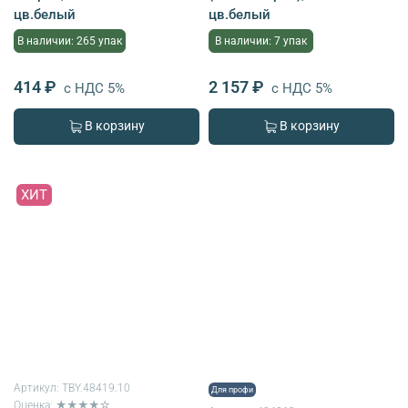
цв.белый
цв.белый
В наличии: 265 упак
В наличии: 7 упак
414 ₽
2 157 ₽
с НДС 5%
с НДС 5%
В корзину
В корзину
ХИТ
Артикул:
TBY.48419.10
Для профи
Оценка: ★★★★☆