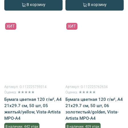
В корзину
В корзину
ХИТ
ХИТ
Артикул:
G-112225759314
Артикул:
G-112225762634
Оценка: ★★★★★
Оценка: ★★★★★
Бумага цветная 120 г/м², A4
Бумага цветная 120 г/м², A4
21х29.7 см, 50 шт, 05
21х29.7 см, 50 шт, 06
желтый/yellow, Vista-Artista
золотистый/golden, Vista-
MPO-A4
Artista MPO-A4
В наличии: 442 упак
В наличии: 409 упак