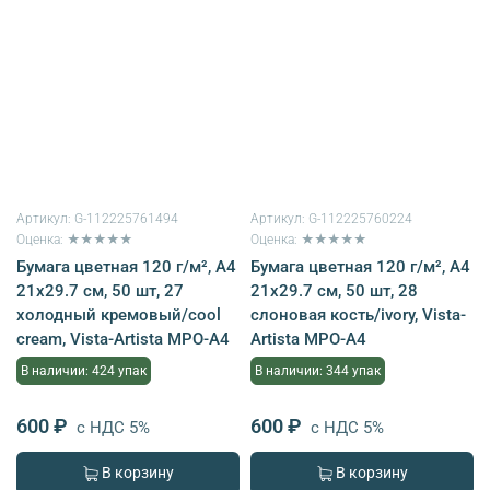
Артикул:
G-112225761494
Артикул:
G-112225760224
Оценка: ★★★★★
Оценка: ★★★★★
Бумага цветная 120 г/м², A4
Бумага цветная 120 г/м², A4
21х29.7 см, 50 шт, 27
21х29.7 см, 50 шт, 28
холодный кремовый/cool
слоновая кость/ivory, Vista-
cream, Vista-Artista MPO-A4
Artista MPO-A4
В наличии: 424 упак
В наличии: 344 упак
600 ₽
600 ₽
с НДС 5%
с НДС 5%
В корзину
В корзину