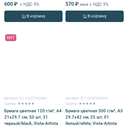
600 ₽
570 ₽
с НДС 5%
с НДС 5%
600 ₽
В корзину
В корзину
ХИТ
Артикул:
G-112225760444
Артикул:
G-112535942404
Оценка: ★★★★★
Оценка: ★★★★★
Бумага цветная 120 г/м², A4
Бумага цветная 300 г/м², A3
21х29.7 см, 50 шт, 31
29.7х42 см, 25 шт, 01
черный/black, Vista-Artista
белый/white, Vista-Artista