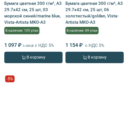
Бумага цветная 300 г/м², A3
Бумага цветная 300 г/м², A3
29.7х42 см, 25 шт, 03
29.7х42 см, 25 шт, 06
морской синий/marine blue,
золотистый/golden, Vista-
Vista-Artista MKO-A3
Artista MKO-A3
В наличии: 105 упак
В наличии: 89 упак
1 097 ₽
1 154 ₽
с НДС 5%
с НДС 5%
1 154 ₽
В корзину
В корзину
-5%