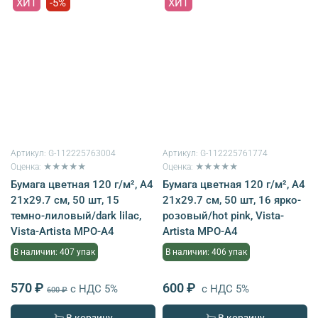
ХИТ
-5%
ХИТ
Артикул:
G-112225763004
Артикул:
G-112225761774
Оценка: ★★★★★
Оценка: ★★★★★
Бумага цветная 120 г/м², A4
Бумага цветная 120 г/м², A4
21х29.7 см, 50 шт, 15
21х29.7 см, 50 шт, 16 ярко-
темно-лиловый/dark lilac,
розовый/hot pink, Vista-
Vista-Artista MPO-A4
Artista MPO-A4
В наличии: 407 упак
В наличии: 406 упак
570 ₽
600 ₽
с НДС 5%
с НДС 5%
600 ₽