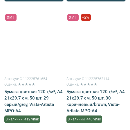
ХИТ
ХИТ
-5%
Артикул:
G-112225761654
Артикул:
G-112225762114
Оценка: ★★★★★
Оценка: ★★★★★
Бумага цветная 120 г/м², A4
Бумага цветная 120 г/м², A4
21х29.7 см, 50 шт, 29
21х29.7 см, 50 шт, 30
серый/grey, Vista-Artista
коричневый/brown, Vista-
MPO-A4
Artista MPO-A4
В наличии: 412 упак
В наличии: 440 упак