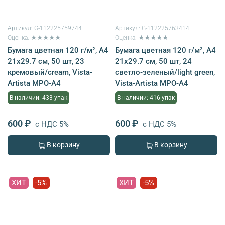
Артикул:
G-112225759744
Артикул:
G-112225763414
Оценка: ★★★★★
Оценка: ★★★★★
Бумага цветная 120 г/м², A4
Бумага цветная 120 г/м², A4
21х29.7 см, 50 шт, 23
21х29.7 см, 50 шт, 24
кремовый/cream, Vista-
светло-зеленый/light green,
Artista MPO-A4
Vista-Artista MPO-A4
В наличии: 433 упак
В наличии: 416 упак
600 ₽
600 ₽
с НДС 5%
с НДС 5%
В корзину
В корзину
ХИТ
-5%
ХИТ
-5%