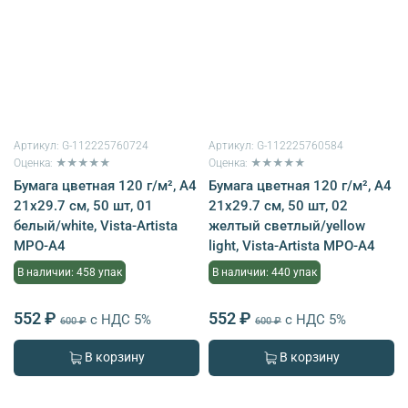
Артикул:
G-112225760724
Артикул:
G-112225760584
Оценка: ★★★★★
Оценка: ★★★★★
Бумага цветная 120 г/м², A4
Бумага цветная 120 г/м², A4
21х29.7 см, 50 шт, 01
21х29.7 см, 50 шт, 02
белый/white, Vista-Artista
желтый светлый/yellow
MPO-A4
light, Vista-Artista MPO-A4
В наличии: 458 упак
В наличии: 440 упак
552 ₽
552 ₽
с НДС 5%
с НДС 5%
600 ₽
600 ₽
В корзину
В корзину