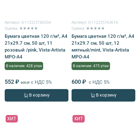
Артикул:
G-112225760334
Артикул:
G-112225763614
Оценка: ★★★★★
Оценка: ★★★★★
Бумага цветная 120 г/м², A4
Бумага цветная 120 г/м², A4
21х29.7 см, 50 шт, 11
21х29.7 см, 50 шт, 12
розовый /pink, Vista-Artista
мятный/mint, Vista-Artista
MPO-A4
MPO-A4
В наличии: 428 упак
В наличии: 475 упак
552 ₽
600 ₽
с НДС 5%
с НДС 5%
600 ₽
В корзину
В корзину
ХИТ
ХИТ