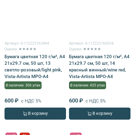
Артикул:
G-112225763494
Артикул:
G-112225760054
Оценка: ★★★★★
Оценка: ★★★★★
Бумага цветная 120 г/м², A4
Бумага цветная 120 г/м², A4
21х29.7 см, 50 шт, 13
21х29.7 см, 50 шт, 14
светло-розовый/light pink,
красный винный/wine red,
Vista-Artista MPO-A4
Vista-Artista MPO-A4
В наличии: 306 упак
В наличии: 435 упак
600 ₽
600 ₽
с НДС 5%
с НДС 5%
В корзину
В корзину