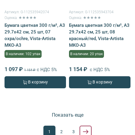
Артикул:
G-112535942074
Артикул:
G-112535943704
Оценка: ★★★★★
Оценка: ★★★★★
Бумага цветная 300 г/м², A3
Бумага цветная 300 г/м², A3
29.7х42 см, 25 шт, 07
29.7х42 см, 25 шт, 08
охра/ochre, Vista-Artista
красный/red, Vista-Artista
MKO-A3
MKO-A3
В наличии: 102 упак
В наличии: 20 упак
1 097 ₽
1 154 ₽
с НДС 5%
с НДС 5%
1 154 ₽
В корзину
В корзину
Показать еще
1
2
3