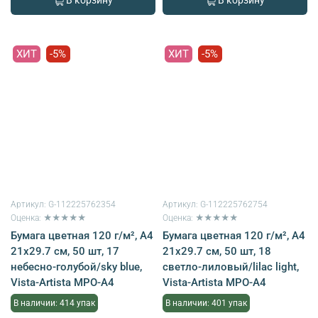
В корзину
В корзину
ХИТ
-5%
ХИТ
-5%
Артикул:
G-112225762354
Артикул:
G-112225762754
Оценка: ★★★★★
Оценка: ★★★★★
Бумага цветная 120 г/м², A4
Бумага цветная 120 г/м², A4
21х29.7 см, 50 шт, 17
21х29.7 см, 50 шт, 18
небесно-голубой/sky blue,
светло-лиловый/lilac light,
Vista-Artista MPO-A4
Vista-Artista MPO-A4
В наличии: 414 упак
В наличии: 401 упак