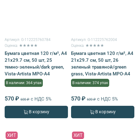
Артикул:
G-112225760784
Артикул:
G-112225762004
Оценка: ★★★★★
Оценка: ★★★★★
Бумага цветная 120 г/м², A4
Бумага цветная 120 г/м², A4
21х29.7 см, 50 шт, 25
21х29.7 см, 50 шт, 26
темно-зеленый/dark green,
зеленый травяной/green
Vista-Artista MPO-A4
grass, Vista-Artista MPO-A4
В наличии: 364 упак
В наличии: 374 упак
570 ₽
570 ₽
с НДС 5%
с НДС 5%
600 ₽
600 ₽
В корзину
В корзину
ХИТ
ХИТ