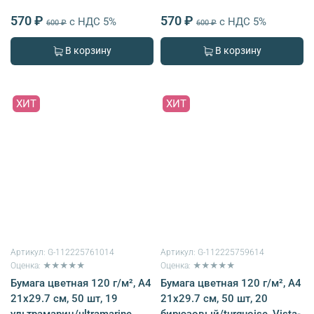
570 ₽
570 ₽
с НДС 5%
с НДС 5%
600 ₽
600 ₽
В корзину
В корзину
ХИТ
ХИТ
Артикул:
G-112225761014
Артикул:
G-112225759614
Оценка: ★★★★★
Оценка: ★★★★★
Бумага цветная 120 г/м², A4
Бумага цветная 120 г/м², A4
21х29.7 см, 50 шт, 19
21х29.7 см, 50 шт, 20
ультрамарин/ultramarine,
бирюзовый/turquoise, Vista-