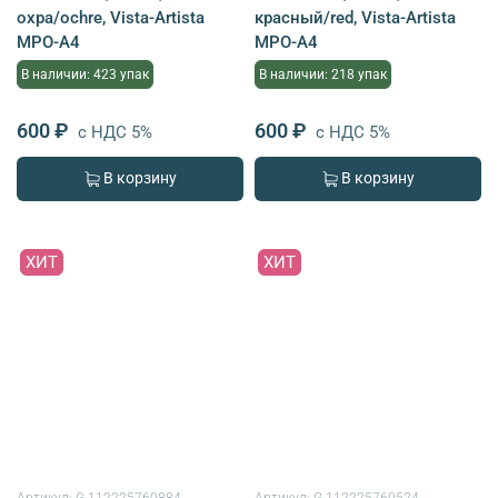
охра/ochre, Vista-Artista
красный/red, Vista-Artista
MPO-A4
MPO-A4
В наличии: 423 упак
В наличии: 218 упак
600 ₽
600 ₽
с НДС 5%
с НДС 5%
В корзину
В корзину
ХИТ
ХИТ
Артикул:
G-112225760884
Артикул:
G-112225760524