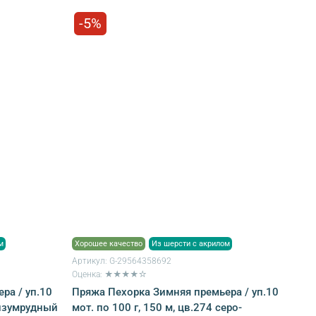
-5%
м
Хорошее качество
Из шерсти с акрилом
Артикул:
G-29564358692
Оценка: ★★★★☆
ра / уп.10
Пряжа Пехорка Зимняя премьера / уп.10
 изумрудный
мот. по 100 г, 150 м, цв.274 серо-