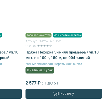
м
Хорошее качество
Из шерсти с акрилом
Артикул:
G-12575673152
Оценка: ★★★★☆
ра / уп.10
Пряжа Пехорка Зимняя премьера / уп.10
черный
мот. по 100 г, 150 м, цв.004 т.синий
ил
50% мериносовая шерсть, 50% акрил
В наличии: 3 упак
2 577 ₽
с НДС 5%
В корзину