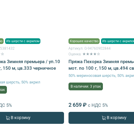
во
Из шерсти с акрилом
Хорошее качество
Из шерсти с акрило
35381432
Артикул:
G-94760902844
★☆
Оценка: ★★★★☆
ка Зимняя премьера / уп.10
Пряжа Пехорка Зимняя премье
г, 150 м, цв.333 черничное
мот. по 100 г, 150 м, цв.494 с
50% мериносовая шерсть, 50% акр
ая шерсть, 50% акрил
В наличии: 3 упак
пак
2 659 ₽
ДС 5%
с НДС 5%
В корзину
В корзину