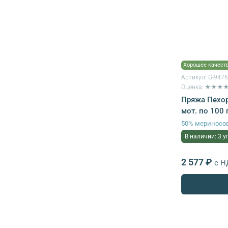
Хорошее качест
Артикул:
G-947
Оценка: ★★★
Пряжа Пехор
мот. по 100 
50% мериносов
В наличии: 3 у
2 577 ₽
с Н