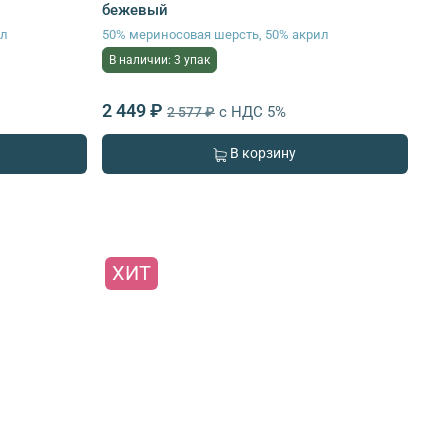
бежевый
ил
50% мериносовая шерсть, 50% акрил
В наличии: 3 упак
2 449 ₽
с НДС 5%
2 577 ₽
В корзину
ХИТ