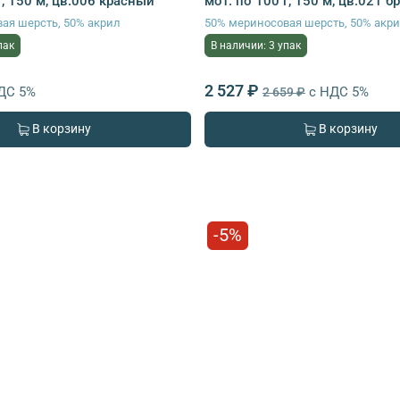
г, 150 м, цв.006 красный
мот. по 100 г, 150 м, цв.021 б
ая шерсть, 50% акрил
50% мериносовая шерсть, 50% акр
пак
В наличии: 3 упак
2 527 ₽
ДС 5%
с НДС 5%
2 659 ₽
В корзину
В корзину
-5%