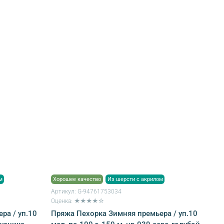
м
Хорошее качество
Из шерсти с акрилом
Артикул:
G-94761753034
Оценка: ★★★★☆
ра / уп.10
Пряжа Пехорка Зимняя премьера / уп.10