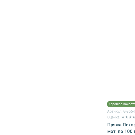
Хорошее качест
Артикул:
G-956
Оценка: ★★★
Пряжа Пехор
мот. по 100 