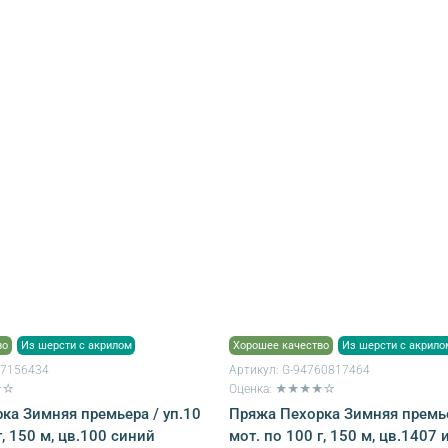
во
Из шерсти с акрилом
Хорошее качество
Из шерсти с акрило
47156434
Артикул:
G-94760817464
★☆
Оценка: ★★★★☆
ка Зимняя премьера / уп.10
Пряжа Пехорка Зимняя премье
г, 150 м, цв.100 синий
мот. по 100 г, 150 м, цв.1407