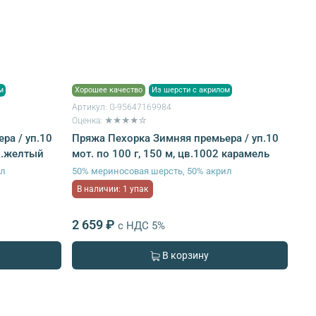
м
Хорошее качество
Из шерсти с акрилом
Артикул:
G-95647169984
Оценка: ★★★★☆
ра / уп.10
Пряжа Пехорка Зимняя премьера / уп.10
св.желтый
мот. по 100 г, 150 м, цв.1002 карамель
ил
50% мериносовая шерсть, 50% акрил
В наличии: 1 упак
2 659 ₽
с НДС 5%
В корзину