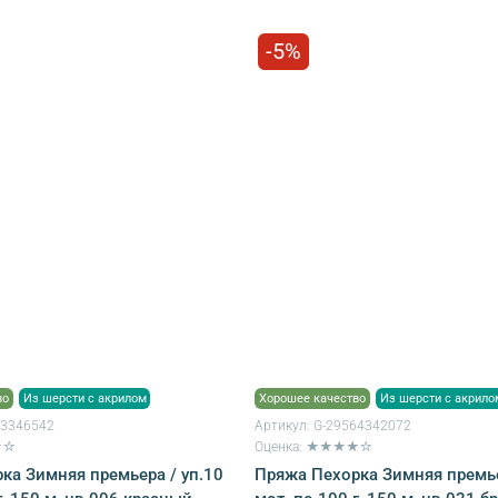
-5%
во
Из шерсти с акрилом
Хорошее качество
Из шерсти с акрило
53346542
Артикул:
G-29564342072
★☆
Оценка: ★★★★☆
ка Зимняя премьера / уп.10
Пряжа Пехорка Зимняя премье