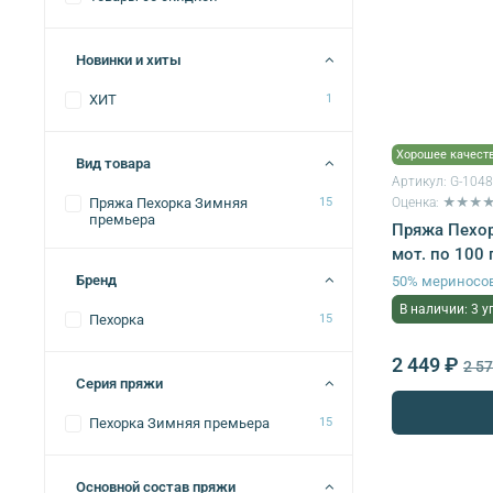
Новинки и хиты
ХИТ
1
Хорошее качест
Вид товара
Артикул:
G-104
Оценка: ★★★
Пряжа Пехорка Зимняя
15
премьера
Пряжа Пехор
мот. по 100 
Бренд
50% мериносов
В наличии: 3 у
Пехорка
15
2 449 ₽
2 5
Серия пряжи
Пехорка Зимняя премьера
15
Основной состав пряжи