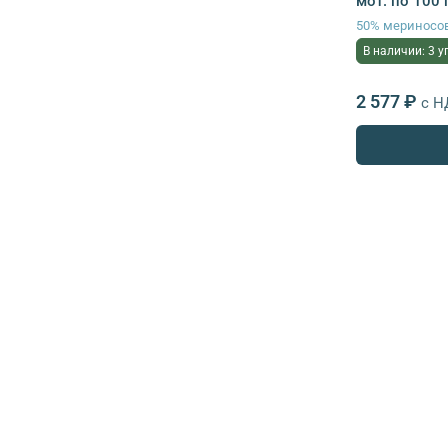
мот. по 100 
50% мериносов
В наличии: 3 у
2 577 ₽
с Н