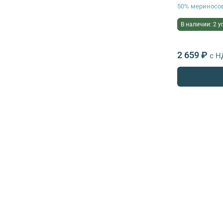
50% мериносов
В наличии: 2 у
2 659 ₽
с Н