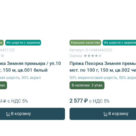
во
Из шерсти с акрилом
Хорошее качество
Из шерсти с акрило
84421702
Артикул:
G-10484443332
★☆
Оценка: ★★★★☆
ка Зимняя премьера / уп.10
Пряжа Пехорка Зимняя премье
г, 150 м, цв.001 белый
мот. по 100 г, 150 м, цв.002 
ая шерсть, 50% акрил
50% мериносовая шерсть, 50% акр
пак
В наличии: 3 упак
2 577 ₽
с НДС 5%
с НДС 5%
77 ₽
В корзину
В корзину