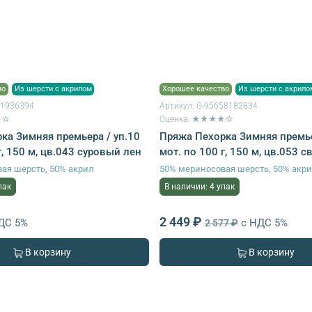
во
Из шерсти с акрилом
Хорошее качество
Из шерсти с акрило
61936394
Артикул:
G-95658182834
★☆
Оценка: ★★★★☆
ка Зимняя премьера / уп.10
Пряжа Пехорка Зимняя премье
г, 150 м, цв.043 суровый лен
мот. по 100 г, 150 м, цв.053 
ая шерсть, 50% акрил
50% мериносовая шерсть, 50% акр
пак
В наличии: 4 упак
2 449 ₽
ДС 5%
с НДС 5%
2 577 ₽
В корзину
В корзину