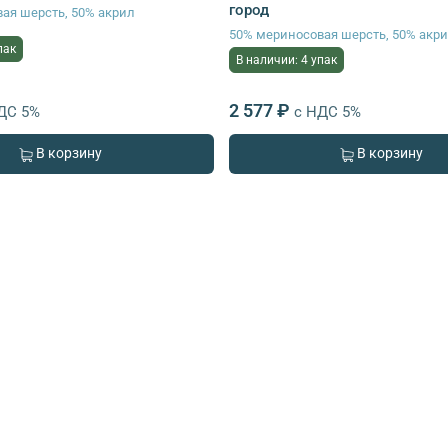
город
ая шерсть, 50% акрил
50% мериносовая шерсть, 50% акр
пак
В наличии: 4 упак
2 577 ₽
ДС 5%
с НДС 5%
В корзину
В корзину