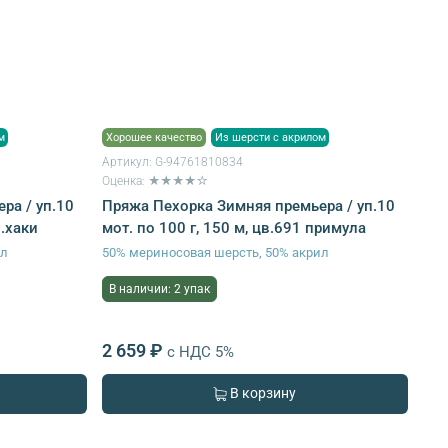
м
Хорошее качество
Из шерсти с акрилом
Артикул:
G-94761810834
Оценка: ★★★★☆
ра / уп.10
Пряжа Пехорка Зимняя премьера / уп.10
в.хаки
мот. по 100 г, 150 м, цв.691 примула
ил
50% мериносовая шерсть, 50% акрил
В наличии: 2 упак
2 659 ₽
с НДС 5%
В корзину