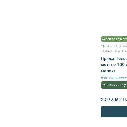
Хорошее качест
Артикул:
G-315
Оценка: ★★★
Пряжа Пехор
мот. по 100 
морож
50% мериносов
В наличии: 2 у
2 577 ₽
с Н