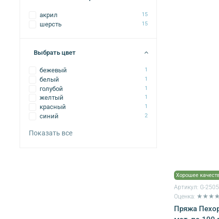
акрил
15
шерсть
15
Выбрать цвет
бежевый
1
белый
1
голубой
1
желтый
1
красный
1
синий
2
Показать все
Хорошее качест
Артикул:
G-250
Оценка: ★★★
Пряжа Пехор