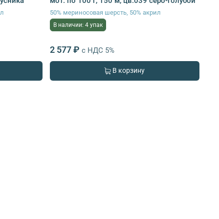
русника
мот. по 100 г, 150 м, цв.039 серо-голубой
ил
50% мериносовая шерсть, 50% акрил
В наличии: 4 упак
2 577 ₽
с НДС 5%
В корзину