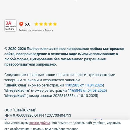
ЗА
ЧЕСТНЫЙ
БИЗНЕС
© 2020-2026 Полное или частичное копирование любых материалов
сайта, воспроизведение в печатном виде
и/или использование в
любой форме, цитирование без письменного разрешения
правообладателя запрещено.
Следующие товарные знаки являются зарегистрированными
товарным знаками и охраняются законом:
"ШвейСклад"
(номер регистрации
1105285 от 14.04.2025
)
"shveуsklad.ru"
(номер регистрации
1165845 от 04.08.2025
)
"shveysklad"
(номер заявки 2025816383 от 18.10.2025)
ООО "ШвейСклад"
ИНН 9706009820 ОГРН 1207700404713
Включен в Реестр операторов, осуществляющих обработку
Мы используем
cookie-файлы
. Это помогает сделать сайт удобнее, улучшить
персональных данных Роскомнадзора рег. № 77-23-150255, Приказ
его отображение и помочь вам в выборе товаров.