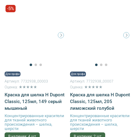
-5%
Для профи
Для профи
Артикул:
7732938_00003
Артикул:
7732938_00007
Оценка: ★★★★★
Оценка: ★★★★★
Краска для шелка H Dupont
Краска для шелка H Dupont
Classic, 125мл, 149 серый
Classic, 125мл, 205
мышиный
лиможский голубой
Концентрированные красители
Концентрированные красители
для тканей животного
для тканей животного
происхождения – шелка,
происхождения – шелка,
шерсти
шерсти
В наличии: 4 шт
В наличии: 2 шт