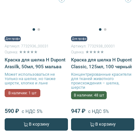
Для профи
Для профи
Артикул:
7732936_00031
Артикул:
7732938_00001
Оценка: ★★★★★
Оценка: ★★★★★
Краска для шелка H Dupont
Краска для шелка H Dupont
Arasilk, 50мл, 905 мальва
Classic, 125мл, 100 черный
Может использоваться не
Концентрированные красители
только на шелке, но также
для тканей животного
шерсти, хлопке и льне
происхождения – шелка,
шерсти
В наличии: 1 шт
В наличии: 48 шт
590 ₽
947 ₽
с НДС 5%
с НДС 5%
В корзину
В корзину