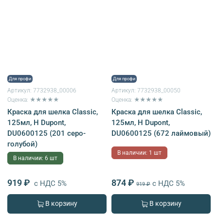
Для профи
Для профи
Артикул:
7732938_00006
Артикул:
7732938_00050
Оценка: ★★★★★
Оценка: ★★★★★
Краска для шелка Classiс,
Краска для шелка Classiс,
125мл, H Dupont,
125мл, H Dupont,
DU0600125 (201 серо-
DU0600125 (672 лаймовый)
голубой)
В наличии: 1 шт
В наличии: 6 шт
919 ₽
874 ₽
с НДС 5%
с НДС 5%
919 ₽
В корзину
В корзину