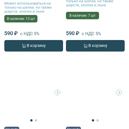
только на шелке, но также
Может использоваться не
шерсти, хлопке и льне
только на шелке, но также
шерсти, хлопке и льне
В наличии: 7 шт
В наличии: 13 шт
590 ₽
590 ₽
с НДС 5%
с НДС 5%
В корзину
В корзину
Для профи
Для профи