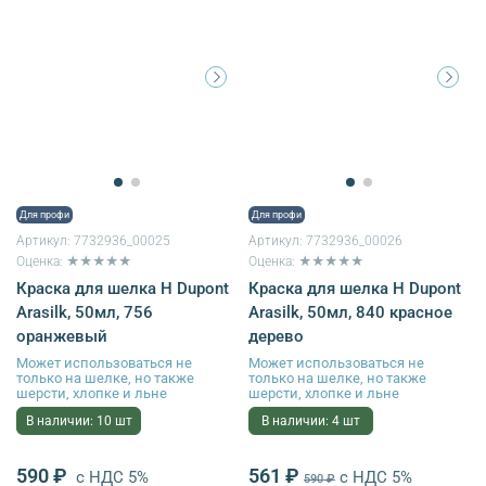
Для профи
Для профи
Артикул:
7732936_00025
Артикул:
7732936_00026
Оценка: ★★★★★
Оценка: ★★★★★
Краска для шелка H Dupont
Краска для шелка H Dupont
Arasilk, 50мл, 756
Arasilk, 50мл, 840 красное
оранжевый
дерево
Может использоваться не
Может использоваться не
только на шелке, но также
только на шелке, но также
шерсти, хлопке и льне
шерсти, хлопке и льне
В наличии: 10 шт
В наличии: 4 шт
590 ₽
561 ₽
с НДС 5%
с НДС 5%
590 ₽