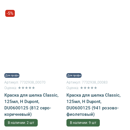
-5%
Для профи
Для профи
Артикул:
7732938_00070
Артикул:
7732938_00083
Оценка: ★★★★★
Оценка: ★★★★★
Краска для шелка Classiс,
Краска для шелка Classiс,
125мл, H Dupont,
125мл, H Dupont,
DU0600125 (812 серо-
DU0600125 (941 розово-
коричневый)
фиолетовый)
В наличии: 2 шт
В наличии: 9 шт