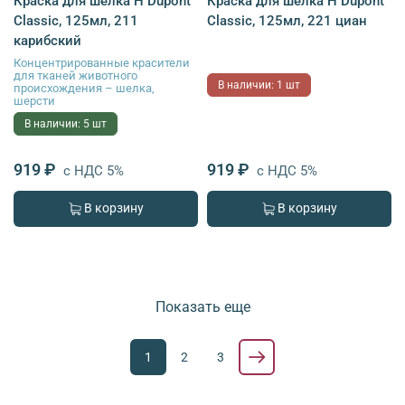
Краска для шелка H Dupont
Краска для шелка H Dupont
Classic, 125мл, 211
Classic, 125мл, 221 циан
карибский
Концентрированные красители
для тканей животного
В наличии: 1 шт
происхождения – шелка,
шерсти
В наличии: 5 шт
919 ₽
919 ₽
с НДС 5%
с НДС 5%
В корзину
В корзину
Показать еще
1
2
3