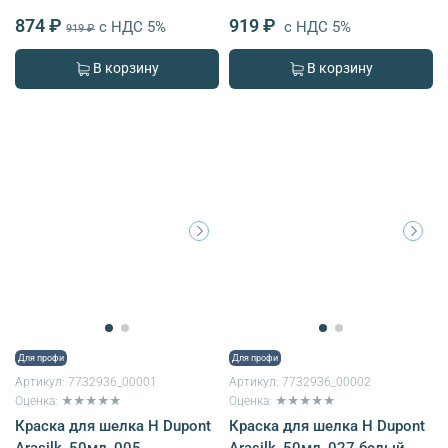
874 ₽
919 ₽
с НДС 5%
с НДС 5%
919 ₽
В корзину
В корзину
Для профи
Для профи
Артикул:
7732936_00001
Артикул:
7732936_00002
Оценка: ★★★★★
Оценка: ★★★★★
Краска для шелка H Dupont
Краска для шелка H Dupont
Arasilk, 50мл, 005
Arasilk, 50мл, 027 белый