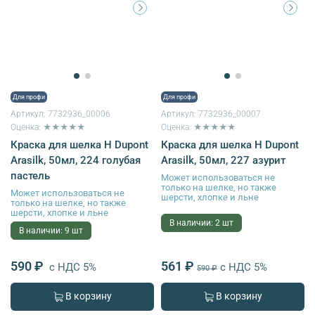
Для профи
Для профи
Артикул:
7732936_00006
Артикул:
7732936_00007
Оценка: ★★★★★
Оценка: ★★★★★
Краска для шелка H Dupont
Краска для шелка H Dupont
Arasilk, 50мл, 224 голубая
Arasilk, 50мл, 227 азурит
пастель
Может использоваться не
только на шелке, но также
Может использоваться не
шерсти, хлопке и льне
только на шелке, но также
шерсти, хлопке и льне
В наличии: 2 шт
В наличии: 9 шт
590 ₽
561 ₽
с НДС 5%
с НДС 5%
590 ₽
В корзину
В корзину