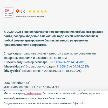
ЗА
ЧЕСТНЫЙ
БИЗНЕС
© 2020-2026 Полное или частичное копирование любых материалов
сайта, воспроизведение в печатном виде
и/или использование в
любой форме, цитирование без письменного разрешения
правообладателя запрещено.
Следующие товарные знаки являются зарегистрированными
товарным знаками и охраняются законом:
"ШвейСклад"
(номер регистрации
1105285 от 14.04.2025
)
"shveуsklad.ru"
(номер регистрации
1165845 от 04.08.2025
)
"shveysklad"
(номер заявки 2025816383 от 18.10.2025)
ООО "ШвейСклад"
ИНН 9706009820 ОГРН 1207700404713
Включен в Реестр операторов, осуществляющих обработку
Мы используем
cookie-файлы
. Это помогает сделать сайт удобнее, улучшить
персональных данных Роскомнадзора рег. № 77-23-150255, Приказ
его отображение и помочь вам в выборе товаров.
№231 от 16.06.2023.
Продолжая, вы соглашаетесь на их использование и с
Офертой
.