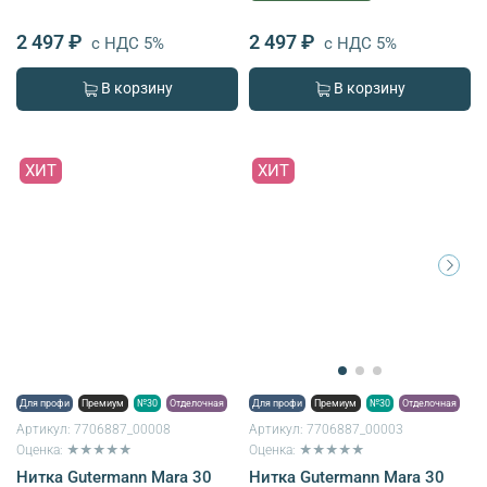
2 497 ₽
2 497 ₽
с НДС 5%
с НДС 5%
В корзину
В корзину
ХИТ
ХИТ
Для профи
Премиум
№30
Отделочная
Для профи
Премиум
№30
Отделочная
Артикул:
7706887_00008
Артикул:
7706887_00003
Оценка: ★★★★★
Оценка: ★★★★★
Нитка Gutermann Mara 30
Нитка Gutermann Mara 30