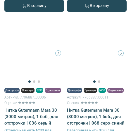
В корзину
В корзину
Для профи
Премиум
№30
Отделочная
Для профи
Премиум
№30
Отделочная
Артикул:
7706887_00006
Артикул:
7706887_00011
Оценка: ★★★★★
Оценка: ★★★★★
Нитка Gutermann Mara 30
Нитка Gutermann Mara 30
(3000 метров), 1 боб., для
(3000 метров), 1 боб., для
отстрочки | 036 серый
отстрочки | 068 серо-синий
Отделочная нить №30 для
Отделочная нить №30 для