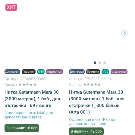
ХИТ
Для профи
Премиум
№30
Отделочная
Для профи
Премиум
№30
Отделочная
Артикул:
7706887_00009
Артикул:
7706887_00004
Оценка: ★★★★★
Оценка: ★★★★★
Нитка Gutermann Mara 30
Нитка Gutermann Mara 30
(3000 метров), 1 боб., для
(3000 метров), 1 боб., для
отстрочки | 697 венге
отстрочки | _800 белый
(Arta 001)
Отделочная нить №30 для
декоративных швов
Отделочная нить №30 для
декоративных швов
В наличии: 18 боб
В наличии: 42 боб