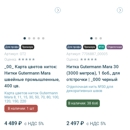
Для профи
Премиум
Для профи
Премиум
№30
Отделочная
Артикул:
GT2
Артикул:
7706887_00005
Оценка: ★★★★★
Оценка: ★★★★★
_00_ Карта цветов ниток:
Нитка Gutermann Mara 30
Нитки Gutermann Mara
(3000 метров), 1 боб., для
швейные промышленные,
отстрочки | _000 черный
400 цв.
Отделочная нить №30 для
декоративных швов
Карта цветов ниток Gutermann
Mara 8, 11, 15, 30, 50, 70, 80, 100,
120, 150, 220
В наличии: 38 боб
В наличии: 1 шт
4 489 ₽
2 497 ₽
с НДС 5%
с НДС 5%