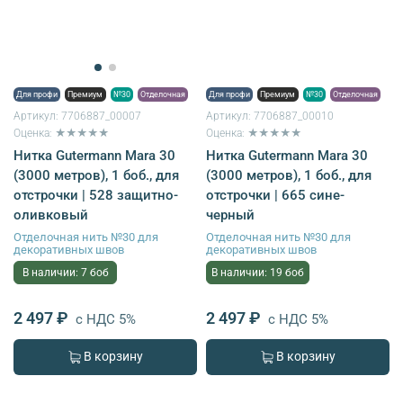
Для профи
Премиум
№30
Отделочная
Для профи
Премиум
№30
Отделочная
Артикул:
7706887_00007
Артикул:
7706887_00010
Оценка: ★★★★★
Оценка: ★★★★★
Нитка Gutermann Mara 30
Нитка Gutermann Mara 30
(3000 метров), 1 боб., для
(3000 метров), 1 боб., для
отстрочки | 528 защитно-
отстрочки | 665 сине-
оливковый
черный
Отделочная нить №30 для
Отделочная нить №30 для
декоративных швов
декоративных швов
В наличии: 7 боб
В наличии: 19 боб
2 497 ₽
2 497 ₽
с НДС 5%
с НДС 5%
В корзину
В корзину