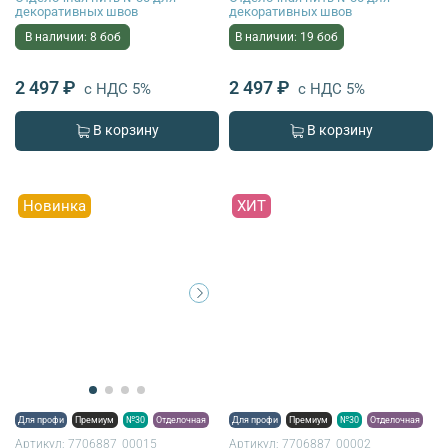
декоративных швов
декоративных швов
В наличии: 8 боб
В наличии: 19 боб
2 497 ₽
2 497 ₽
с НДС 5%
с НДС 5%
В корзину
В корзину
Новинка
ХИТ
Для профи
Премиум
№30
Отделочная
Для профи
Премиум
№30
Отделочная
Артикул:
7706887_00015
Артикул:
7706887_00002