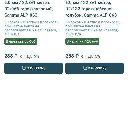
6.0 мм / 22.8±1 метра,
6.0 мм / 22.8±1 метра,
D2/066 горох/розовый,
D2/132 горох/небесно-
Gamma ALP-063
голубой, Gamma ALP-063
Высокое качество и плотность,
Высокое качество и плотность,
при шитье лента не
при шитье лента не
расползается и не осыпается,
расползается и не осыпается,
100% п/э
100% п/э
В наличии: 86 боб
В наличии: 126 боб
288 ₽
288 ₽
с НДС 5%
с НДС 5%
В корзину
В корзину