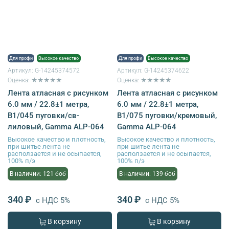
Для профи
Высокое качество
Для профи
Высокое качество
Артикул:
G-14245374572
Артикул:
G-14245374622
Оценка: ★★★★★
Оценка: ★★★★★
Лента атласная с рисунком
Лента атласная с рисунком
6.0 мм / 22.8±1 метра,
6.0 мм / 22.8±1 метра,
B1/045 пуговки/св-
B1/075 пуговки/кремовый,
лиловый, Gamma ALP-064
Gamma ALP-064
Высокое качество и плотность,
Высокое качество и плотность,
при шитье лента не
при шитье лента не
расползается и не осыпается,
расползается и не осыпается,
100% п/э
100% п/э
В наличии: 121 боб
В наличии: 139 боб
340 ₽
340 ₽
с НДС 5%
с НДС 5%
В корзину
В корзину