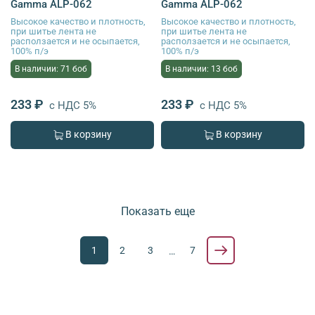
Gamma ALP-062
Gamma ALP-062
Высокое качество и плотность,
Высокое качество и плотность,
при шитье лента не
при шитье лента не
расползается и не осыпается,
расползается и не осыпается,
100% п/э
100% п/э
В наличии: 71 боб
В наличии: 13 боб
233 ₽
233 ₽
с НДС 5%
с НДС 5%
В корзину
В корзину
Показать еще
1
2
3
7
…