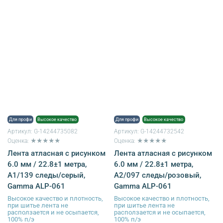
Для профи
Высокое качество
Для профи
Высокое качество
Артикул:
G-14244735082
Артикул:
G-14244732542
Оценка: ★★★★★
Оценка: ★★★★★
Лента атласная с рисунком
Лента атласная с рисунком
6.0 мм / 22.8±1 метра,
6.0 мм / 22.8±1 метра,
A1/139 следы/серый,
A2/097 следы/розовый,
Gamma ALP-061
Gamma ALP-061
Высокое качество и плотность,
Высокое качество и плотность,
при шитье лента не
при шитье лента не
расползается и не осыпается,
расползается и не осыпается,
100% п/э
100% п/э