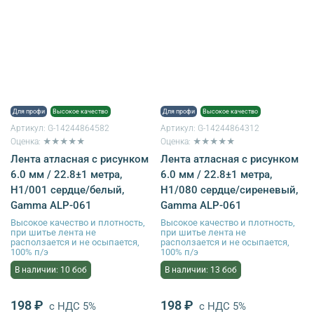
Для профи
Высокое качество
Для профи
Высокое качество
Артикул:
G-14244864582
Артикул:
G-14244864312
Оценка: ★★★★★
Оценка: ★★★★★
Лента атласная с рисунком
Лента атласная с рисунком
6.0 мм / 22.8±1 метра,
6.0 мм / 22.8±1 метра,
H1/001 сердце/белый,
H1/080 сердце/сиреневый,
Gamma ALP-061
Gamma ALP-061
Высокое качество и плотность,
Высокое качество и плотность,
при шитье лента не
при шитье лента не
расползается и не осыпается,
расползается и не осыпается,
100% п/э
100% п/э
В наличии: 10 боб
В наличии: 13 боб
198 ₽
198 ₽
с НДС 5%
с НДС 5%