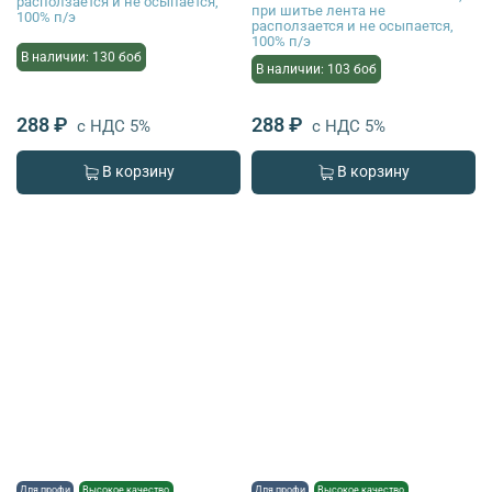
расползается и не осыпается,
при шитье лента не
100% п/э
расползается и не осыпается,
100% п/э
В наличии: 130 боб
В наличии: 103 боб
288 ₽
288 ₽
с НДС 5%
с НДС 5%
В корзину
В корзину
Для профи
Высокое качество
Для профи
Высокое качество