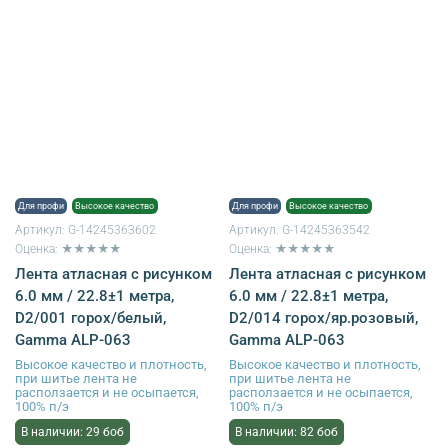
Для профи
Высокое качество
Для профи
Высокое качество
Артикул:
G-14245363602
Артикул:
G-14245363542
Оценка: ★★★★★
Оценка: ★★★★★
Лента атласная с рисунком
Лента атласная с рисунком
6.0 мм / 22.8±1 метра,
6.0 мм / 22.8±1 метра,
D2/001 горох/белый,
D2/014 горох/яр.розовый,
Gamma ALP-063
Gamma ALP-063
Высокое качество и плотность,
Высокое качество и плотность,
при шитье лента не
при шитье лента не
расползается и не осыпается,
расползается и не осыпается,
100% п/э
100% п/э
В наличии: 29 боб
В наличии: 82 боб