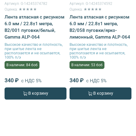
Артикул:
G-14245374782
Артикул:
G-14245374592
Оценка: ★★★★★
Оценка: ★★★★★
Лента атласная с рисунком
Лента атласная с рисунком
6.0 мм / 22.8±1 метра,
6.0 мм / 22.8±1 метра,
B2/001 пуговки/белый,
B2/058 пуговки/ярко-
Gamma ALP-064
лимонный, Gamma ALP-064
Высокое качество и плотность,
Высокое качество и плотность,
при шитье лента не
при шитье лента не
расползается и не осыпается,
расползается и не осыпается,
100% п/э
100% п/э
В наличии: 84 боб
В наличии: 53 боб
340 ₽
340 ₽
с НДС 5%
с НДС 5%
В корзину
В корзину