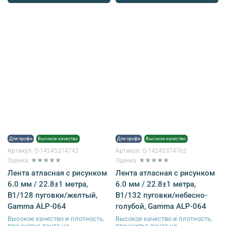
Для профи
Высокое качество
Для профи
Высокое качество
Артикул:
G-14245374742
Артикул:
G-14245374762
Оценка: ★★★★★
Оценка: ★★★★★
Лента атласная с рисунком
Лента атласная с рисунком
6.0 мм / 22.8±1 метра,
6.0 мм / 22.8±1 метра,
B1/128 пуговки/желтый,
B1/132 пуговки/небесно-
Gamma ALP-064
голубой, Gamma ALP-064
Высокое качество и плотность,
Высокое качество и плотность,
при шитье лента не
при шитье лента не