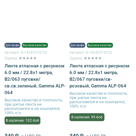
Для профи
Высокое качество
Для профи
Высокое качество
Артикул:
G-14245374722
Артикул:
G-14245374702
Оценка: ★★★★★
Оценка: ★★★★★
Лента атласная с рисунком
Лента атласная с рисунком
6.0 мм / 22.8±1 метра,
6.0 мм / 22.8±1 метра,
B2/063 пуговки/
B2/067 пуговки/св-
св.св.зеленый, Gamma ALP-
розовый, Gamma ALP-064
064
Высокое качество и плотность,
при шитье лента не
Высокое качество и плотность,
расползается и не осыпается,
при шитье лента не
100% п/э
расползается и не осыпается,
100% п/э
В наличии: 99 боб
В наличии: 102 боб
340 ₽
340 ₽