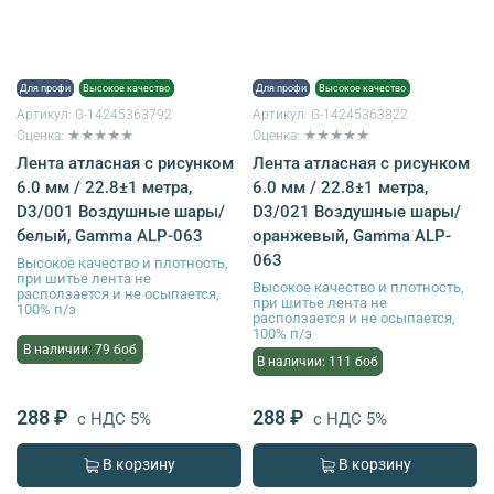
Для профи
Высокое качество
Для профи
Высокое качество
Артикул:
G-14245363792
Артикул:
G-14245363822
Оценка: ★★★★★
Оценка: ★★★★★
Лента атласная с рисунком
Лента атласная с рисунком
6.0 мм / 22.8±1 метра,
6.0 мм / 22.8±1 метра,
D3/001 Воздушные шары/
D3/021 Воздушные шары/
белый, Gamma ALP-063
оранжевый, Gamma ALP-
063
Высокое качество и плотность,
при шитье лента не
Высокое качество и плотность,
расползается и не осыпается,
при шитье лента не
100% п/э
расползается и не осыпается,
100% п/э
В наличии: 79 боб
В наличии: 111 боб
288 ₽
288 ₽
с НДС 5%
с НДС 5%
В корзину
В корзину