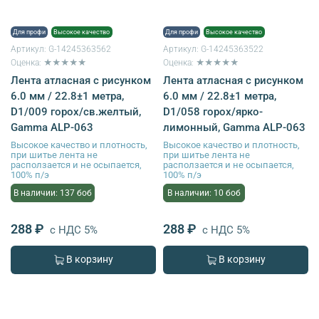
Для профи
Высокое качество
Для профи
Высокое качество
Артикул:
G-14245363562
Артикул:
G-14245363522
Оценка: ★★★★★
Оценка: ★★★★★
Лента атласная с рисунком
Лента атласная с рисунком
6.0 мм / 22.8±1 метра,
6.0 мм / 22.8±1 метра,
D1/009 горох/св.желтый,
D1/058 горох/ярко-
Gamma ALP-063
лимонный, Gamma ALP-063
Высокое качество и плотность,
Высокое качество и плотность,
при шитье лента не
при шитье лента не
расползается и не осыпается,
расползается и не осыпается,
100% п/э
100% п/э
В наличии: 137 боб
В наличии: 10 боб
288 ₽
288 ₽
с НДС 5%
с НДС 5%
В корзину
В корзину