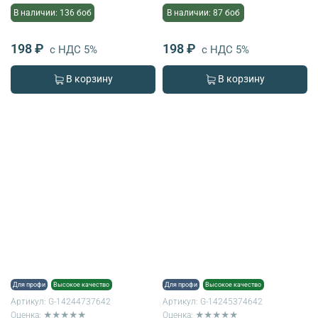
В наличии: 136 боб
В наличии: 87 боб
198 ₽
198 ₽
с НДС 5%
с НДС 5%
В корзину
В корзину
Для профи
Высокое качество
Для профи
Высокое качество
Артикул:
G-14244737642
Артикул:
G-14245374642
Оценка: ★★★★★
Оценка: ★★★★★