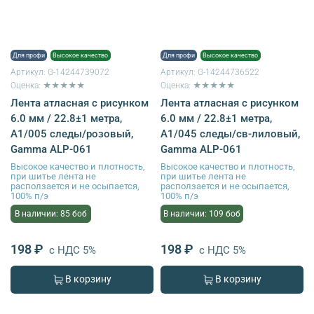
Для профи
Высокое качество
Для профи
Высокое качество
Артикул:
G-14244739072
Артикул:
G-14244736522
Оценка: ★★★★★
Оценка: ★★★★★
Лента атласная с рисунком
Лента атласная с рисунком
6.0 мм / 22.8±1 метра,
6.0 мм / 22.8±1 метра,
A1/005 следы/розовый,
A1/045 следы/св-лиловый,
Gamma ALP-061
Gamma ALP-061
Высокое качество и плотность,
Высокое качество и плотность,
при шитье лента не
при шитье лента не
расползается и не осыпается,
расползается и не осыпается,
100% п/э
100% п/э
В наличии: 85 боб
В наличии: 109 боб
198 ₽
198 ₽
с НДС 5%
с НДС 5%
В корзину
В корзину