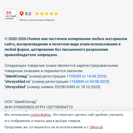
ЗА
ЧЕСТНЫЙ
БИЗНЕС
© 2020-2026 Полное или частичное копирование любых материалов
сайта, воспроизведение в печатном виде
и/или использование в
любой форме, цитирование без письменного разрешения
правообладателя запрещено.
Следующие товарные знаки являются зарегистрированными
товарным знаками и охраняются законом:
"ШвейСклад"
(номер регистрации
1105285 от 14.04.2025
)
"shveуsklad.ru"
(номер регистрации
1165845 от 04.08.2025
)
"shveysklad"
(номер заявки 2025816383 от 18.10.2025)
ООО "ШвейСклад"
ИНН 9706009820 ОГРН 1207700404713
Включен в Реестр операторов, осуществляющих обработку
Мы используем
cookie-файлы
. Это помогает сделать сайт удобнее, улучшить
персональных данных Роскомнадзора рег. № 77-23-150255, Приказ
его отображение и помочь вам в выборе товаров.
№231 от 16.06.2023.
Продолжая, вы соглашаетесь на их использование и с
Офертой
.