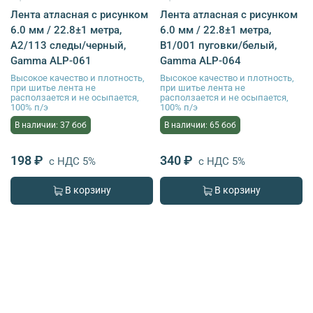
Лента атласная с рисунком
Лента атласная с рисунком
6.0 мм / 22.8±1 метра,
6.0 мм / 22.8±1 метра,
A2/113 следы/черный,
B1/001 пуговки/белый,
Gamma ALP-061
Gamma ALP-064
Высокое качество и плотность,
Высокое качество и плотность,
при шитье лента не
при шитье лента не
расползается и не осыпается,
расползается и не осыпается,
100% п/э
100% п/э
В наличии: 37 боб
В наличии: 65 боб
198 ₽
340 ₽
с НДС 5%
с НДС 5%
В корзину
В корзину