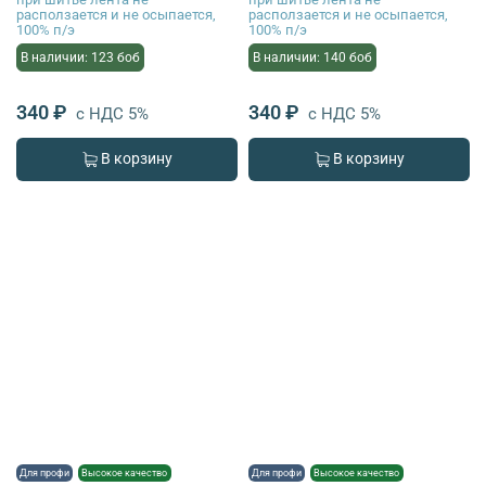
расползается и не осыпается,
расползается и не осыпается,
100% п/э
100% п/э
В наличии: 123 боб
В наличии: 140 боб
340 ₽
340 ₽
с НДС 5%
с НДС 5%
В корзину
В корзину
Для профи
Высокое качество
Для профи
Высокое качество