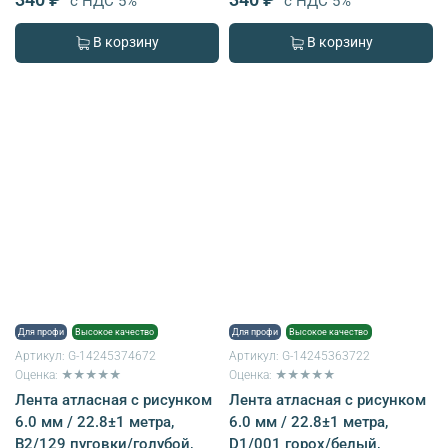
с НДС 5%
с НДС 5%
В корзину
В корзину
Для профи
Высокое качество
Для профи
Высокое качество
Артикул:
G-14245374672
Артикул:
G-14245363722
Оценка: ★★★★★
Оценка: ★★★★★
Лента атласная с рисунком
Лента атласная с рисунком
6.0 мм / 22.8±1 метра,
6.0 мм / 22.8±1 метра,
B2/129 пуговки/голубой,
D1/001 горох/белый,