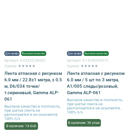
Для профи
Высокое качество
Для профи
Высокое качество
Артикул:
G-23322236002
Артикул:
G-14245299312
Оценка: ★★★★★
Оценка: ★★★★★
Лента атласная с рисунком
Лента атласная с рисунком
6.0 мм / 22.8±1 метра, ± 0.5
6.0 мм / 5 шт по 3 метра,
м, D6/034 точки/
A1/005 следы/розовый,
т.сиреневый, Gamma ALP-
Gamma ALP-061
061
Высокое качество и плотность,
при шитье лента не
Высокое качество и плотность,
расползается и не осыпается,
при шитье лента не
100% п/э
расползается и не осыпается,
100% п/э
В наличии: 36 упак
В наличии: 14 боб