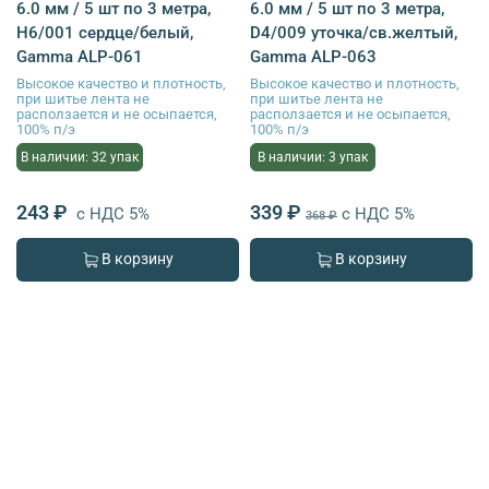
6.0 мм / 5 шт по 3 метра,
6.0 мм / 5 шт по 3 метра,
H6/001 сердце/белый,
D4/009 уточка/св.желтый,
Gamma ALP-061
Gamma ALP-063
Высокое качество и плотность,
Высокое качество и плотность,
при шитье лента не
при шитье лента не
расползается и не осыпается,
расползается и не осыпается,
100% п/э
100% п/э
В наличии: 32 упак
В наличии: 3 упак
243 ₽
339 ₽
с НДС 5%
с НДС 5%
368 ₽
В корзину
В корзину