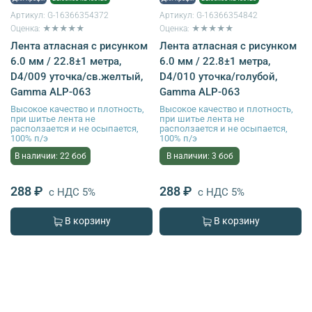
Артикул:
G-16366354372
Артикул:
G-16366354842
Оценка: ★★★★★
Оценка: ★★★★★
Лента атласная с рисунком
Лента атласная с рисунком
6.0 мм / 22.8±1 метра,
6.0 мм / 22.8±1 метра,
D4/009 уточка/св.желтый,
D4/010 уточка/голубой,
Gamma ALP-063
Gamma ALP-063
Высокое качество и плотность,
Высокое качество и плотность,
при шитье лента не
при шитье лента не
расползается и не осыпается,
расползается и не осыпается,
100% п/э
100% п/э
В наличии: 22 боб
В наличии: 3 боб
288 ₽
288 ₽
с НДС 5%
с НДС 5%
В корзину
В корзину