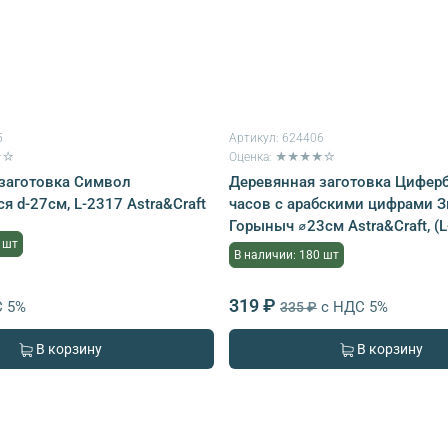
5
Артикул:
624406
★☆
Оценка: ★★★★☆
заготовка Символ
Деревянная заготовка Циферб
 d-27см, L-2317 Astra&Craft
часов с арабскими цифрами 
Горыныч ⌀23см Astra&Craft, (L
 шт
В наличии: 180 шт
319 ₽
С 5%
с НДС 5%
335 ₽
В корзину
В корзину