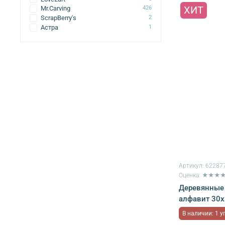
ХИТ
Mr.Carving
426
ScrapBerry's
2
Астра
1
Артикул:
62287
Оценка: ★★★
Деревянные 
алфавит 30х3
В наличии: 1 у