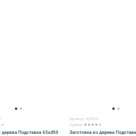
6
Артикул:
903075
★☆
Оценка: ★★★★☆
з дерева Подставка 65хd50
Заготовка из дерева Подставк