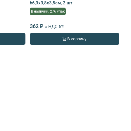
h6,3х3,8х3,5см, 2 шт
В наличии: 276 упак
362 ₽
с НДС 5%
В корзину