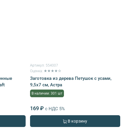
Артикул:
554007
Оценка: ★★★★☆
шенные
Заготовка из дерева Петушок с усами,
aft
9,5х7 см, Астра
В наличии: 301 шт
169 ₽
с НДС 5%
В корзину