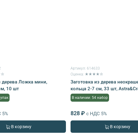
2
Артикул:
614633
★☆
Оценка: ★★★★☆
з дерева Ложка мини,
Заготовка из дерева неокра
см, 10 шт
кольца 2-7 см, 33 шт, Astra&Cr
 упак
В наличии: 54 набор
828 ₽
С 5%
с НДС 5%
В корзину
В корзину