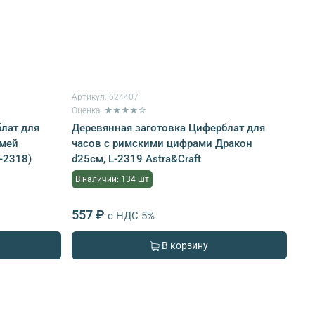
Артикул:
624407
Оценка: ★★★★☆
лат для
Деревянная заготовка Циферблат для
Змей
часов с римскими цифрами Дракон
-2318)
d25см, L-2319 Astra&Craft
В наличии: 134 шт
557 ₽
с НДС 5%
В корзину