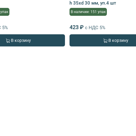
h 35хd 30 мм, уп.4 шт
 упак
В наличии: 151 упак
423 ₽
С 5%
с НДС 5%
В корзину
В корзину