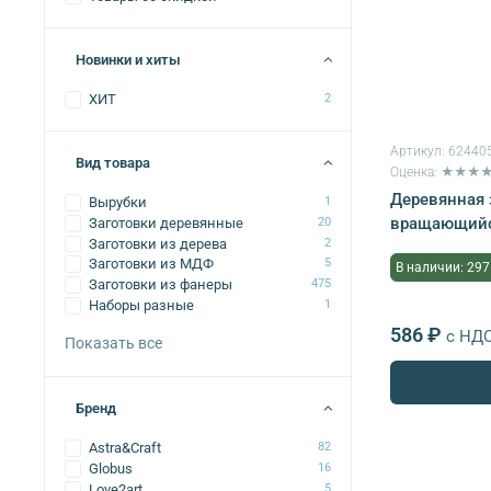
Новинки и хиты
ХИТ
2
Артикул:
62440
Вид товара
Оценка: ★★★
Деревянная 
Вырубки
1
вращающийся
Заготовки деревянные
20
Заготовки из дерева
2
Заготовки из МДФ
5
В наличии: 297
Заготовки из фанеры
475
Наборы разные
1
586 ₽
с НД
Показать все
Бренд
Astra&Craft
82
Globus
16
Love2art
5