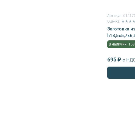
Артикул:
61417
Оценка: ★★★
Заготовка и
h18,5х5,7х6,
В наличии: 158
695 ₽
с НД