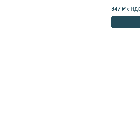
847 ₽
с НД