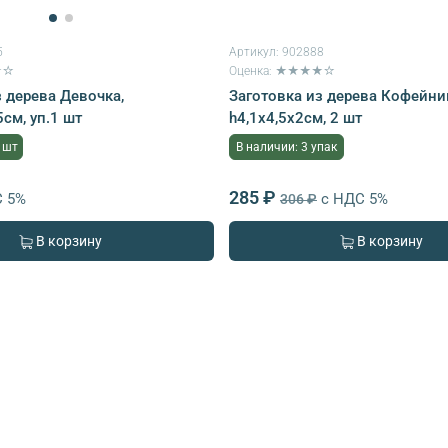
5
Артикул:
902888
★☆
Оценка: ★★★★☆
з дерева Девочка,
Заготовка из дерева Кофейни
5см, уп.1 шт
h4,1х4,5х2см, 2 шт
 шт
В наличии: 3 упак
285 ₽
С 5%
с НДС 5%
306 ₽
В корзину
В корзину