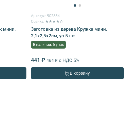
Артикул:
902884
Оценка: ★★★★☆
к мини,
Заготовка из дерева Кружка мини,
2,1х2,5х2см, уп.5 шт
В наличии: 6 упак
441 ₽
с НДС 5%
464 ₽
В корзину