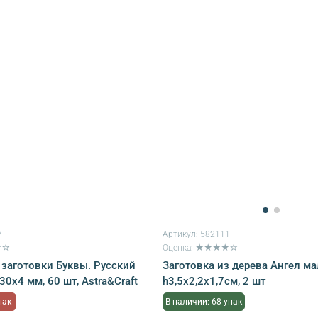
7
Артикул:
582111
★☆
Оценка: ★★★★☆
заготовки Буквы. Русский
Заготовка из дерева Ангел ма
0х4 мм, 60 шт, Astra&Craft
h3,5х2,2х1,7см, 2 шт
пак
В наличии: 68 упак