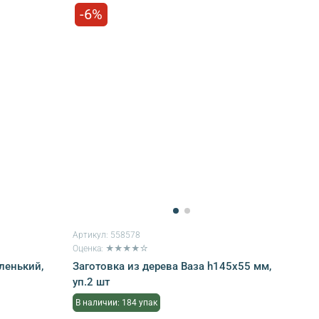
-6%
Артикул:
558578
Оценка: ★★★★☆
ленький,
Заготовка из дерева Ваза h145х55 мм,
уп.2 шт
В наличии: 184 упак