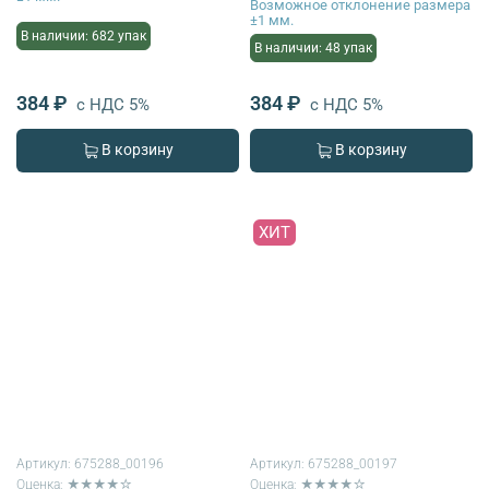
Возможное отклонение размера
±1 мм.
В наличии: 682 упак
В наличии: 48 упак
384 ₽
384 ₽
с НДС 5%
с НДС 5%
В корзину
В корзину
ХИТ
Артикул:
675288_00196
Артикул:
675288_00197
Оценка: ★★★★☆
Оценка: ★★★★☆