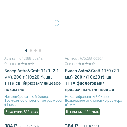
Артикул:
675288_00242
Артикул:
675288_00207
Оценка: ★★★★☆
Оценка: ★★★★☆
Бисер Astra&Craft 11/0 (2.1
Бисер Astra&Craft 11/0 (2.1
мм), 200 г (10х20 г), цв.
мм), 200 г (10х20 г), цв.
1119 св. бирюза/глянцевое
111А фиолетовый/
покрытие
прозрачный, глянцевый
Некалиброванный бисер.
Некалиброванный бисер.
Возможное отклонение размера
Возможное отклонение размера
±1 мм.
±1 мм.
В наличии: 399 упак
В наличии: 424 упак
384 ₽
384 ₽
с НДС 5%
с НДС 5%