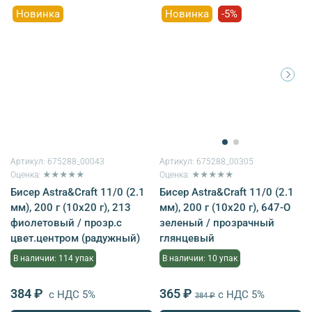
Новинка
Новинка
-5%
Артикул:
675288_00043
Артикул:
675288_00305
Оценка: ★★★★★
Оценка: ★★★★★
Бисер Astra&Craft 11/0 (2.1
Бисер Astra&Craft 11/0 (2.1
мм), 200 г (10х20 г), 213
мм), 200 г (10х20 г), 647-O
фиолетовый / прозр.с
зеленый / прозрачный
цвет.центром (радужный)
глянцевый
В наличии: 114 упак
В наличии: 10 упак
384 ₽
365 ₽
с НДС 5%
с НДС 5%
384 ₽