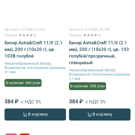
Артикул:
675288_00266
Артикул:
675288_00198
Оценка: ★★★★☆
Оценка: ★★★★☆
Бисер Astra&Craft 11/0 (2.1
Бисер Astra&Craft 11/0 (2.1
мм), 200 г (10х20 г), цв.
мм), 200 г (10х20 г), цв. 103
103В голубой
голубой/прозрачный,
глянцевый
Некалиброванный бисер.
Возможное отклонение размера
Некалиброванный бисер.
±1 мм.
Возможное отклонение размера
±1 мм.
В наличии: 480 упак
В наличии: 548 упак
384 ₽
384 ₽
с НДС 5%
с НДС 5%
В корзину
В корзину