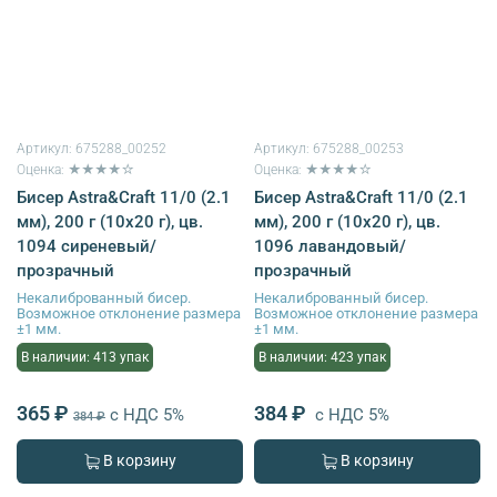
Артикул:
675288_00252
Артикул:
675288_00253
Оценка: ★★★★☆
Оценка: ★★★★☆
Бисер Astra&Craft 11/0 (2.1
Бисер Astra&Craft 11/0 (2.1
мм), 200 г (10х20 г), цв.
мм), 200 г (10х20 г), цв.
1094 сиреневый/
1096 лавандовый/
прозрачный
прозрачный
Некалиброванный бисер.
Некалиброванный бисер.
Возможное отклонение размера
Возможное отклонение размера
±1 мм.
±1 мм.
В наличии: 413 упак
В наличии: 423 упак
365 ₽
384 ₽
с НДС 5%
с НДС 5%
384 ₽
В корзину
В корзину