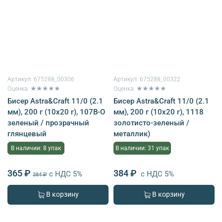
Артикул:
675288_00306
Артикул:
675288_00322
Оценка: ★★★★★
Оценка: ★★★★★
Бисер Astra&Craft 11/0 (2.1
Бисер Astra&Craft 11/0 (2.1
мм), 200 г (10х20 г), 107B-O
мм), 200 г (10х20 г), 1118
зеленый / прозрачный
золотисто-зеленый /
глянцевый
металлик)
В наличии: 8 упак
В наличии: 31 упак
365 ₽
384 ₽
с НДС 5%
с НДС 5%
384 ₽
В корзину
В корзину