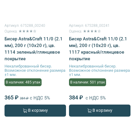
Артикул:
675288_00240
Артикул:
675288_00241
Оценка: ★★★★☆
Оценка: ★★★★☆
Бисер Astra&Craft 11/0 (2.1
Бисер Astra&Craft 11/0 (2.1
мм), 200 г (10х20 г), цв.
мм), 200 г (10х20 г), цв.
1114 зеленый/глянцевое
1117 красный/глянцевое
покрытие
покрытие
Некалиброванный бисер.
Некалиброванный бисер.
Возможное отклонение размера
Возможное отклонение размера
±1 мм.
±1 мм.
В наличии: 485 упак
В наличии: 501 упак
365 ₽
384 ₽
с НДС 5%
с НДС 5%
384 ₽
В корзину
В корзину