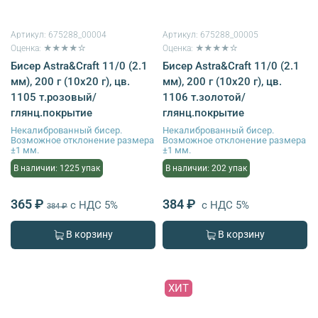
Артикул:
675288_00004
Артикул:
675288_00005
Оценка: ★★★★☆
Оценка: ★★★★☆
Бисер Astra&Craft 11/0 (2.1
Бисер Astra&Craft 11/0 (2.1
мм), 200 г (10х20 г), цв.
мм), 200 г (10х20 г), цв.
1105 т.розовый/
1106 т.золотой/
глянц.покрытие
глянц.покрытие
Некалиброванный бисер.
Некалиброванный бисер.
Возможное отклонение размера
Возможное отклонение размера
±1 мм.
±1 мм.
В наличии: 1225 упак
В наличии: 202 упак
365 ₽
384 ₽
с НДС 5%
с НДС 5%
384 ₽
В корзину
В корзину
ХИТ