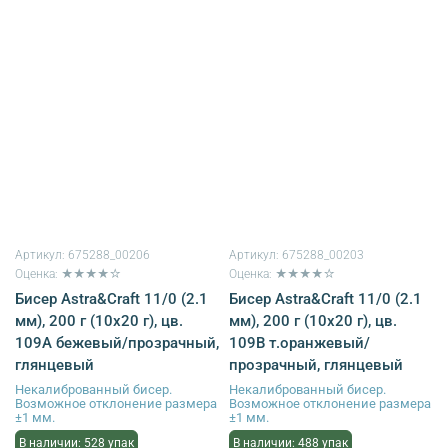
Артикул:
675288_00206
Артикул:
675288_00203
Оценка: ★★★★☆
Оценка: ★★★★☆
Бисер Astra&Craft 11/0 (2.1
Бисер Astra&Craft 11/0 (2.1
мм), 200 г (10х20 г), цв.
мм), 200 г (10х20 г), цв.
109А бежевый/прозрачный,
109В т.оранжевый/
глянцевый
прозрачный, глянцевый
Некалиброванный бисер.
Некалиброванный бисер.
Возможное отклонение размера
Возможное отклонение размера
±1 мм.
±1 мм.
В наличии: 528 упак
В наличии: 488 упак