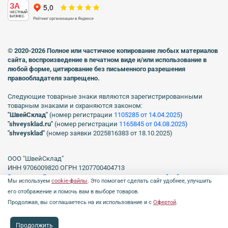
ЗА
ЧЕСТНЫЙ
БИЗНЕС
© 2020-2026 Полное или частичное копирование любых материалов
сайта, воспроизведение в печатном виде
и/или использование в
любой форме, цитирование без письменного разрешения
правообладателя запрещено.
Следующие товарные знаки являются зарегистрированными
товарным знаками и охраняются законом:
"ШвейСклад"
(номер регистрации
1105285 от 14.04.2025
)
"shveуsklad.ru"
(номер регистрации
1165845 от 04.08.2025
)
"shveysklad"
(номер заявки 2025816383 от 18.10.2025)
ООО "ШвейСклад"
ИНН 9706009820 ОГРН 1207700404713
Включен в Реестр операторов, осуществляющих обработку
Мы используем
cookie-файлы
. Это помогает сделать сайт удобнее, улучшить
персональных данных Роскомнадзора рег. № 77-23-150255, Приказ
его отображение и помочь вам в выборе товаров.
№231 от 16.06.2023.
Продолжая, вы соглашаетесь на их использование и с
Офертой
.
Продолжить