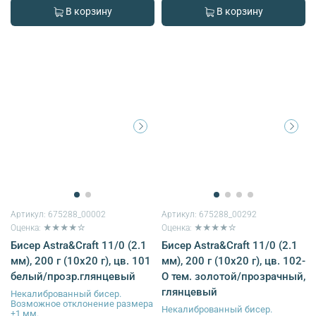
В корзину
В корзину
Артикул:
675288_00002
Артикул:
675288_00292
Оценка: ★★★★☆
Оценка: ★★★★☆
Бисер Astra&Craft 11/0 (2.1
Бисер Astra&Craft 11/0 (2.1
мм), 200 г (10х20 г), цв. 101
мм), 200 г (10х20 г), цв. 102-
белый/прозр.глянцевый
О тем. золотой/прозрачный,
глянцевый
Некалиброванный бисер.
Возможное отклонение размера
Некалиброванный бисер.
±1 мм.