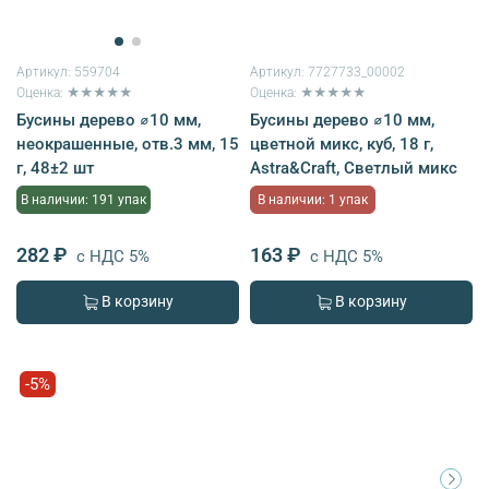
Артикул:
559704
Артикул:
7727733_00002
Оценка: ★★★★★
Оценка: ★★★★★
Бусины дерево ⌀10 мм,
Бусины дерево ⌀10 мм,
неокрашенные, отв.3 мм, 15
цветной микс, куб, 18 г,
г, 48±2 шт
Astra&Craft, Светлый микс
В наличии: 191 упак
В наличии: 1 упак
282 ₽
163 ₽
с НДС 5%
с НДС 5%
В корзину
В корзину
-5%