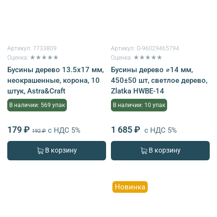
Артикул:
7733809
Артикул:
G-96029465794
Оценка: ★★★★★
Оценка: ★★★★★
Бусины дерево 13.5х17 мм,
Бусины дерево ⌀14 мм,
неокрашенные, корона, 10
450±50 шт, светлое дерево,
штук, Astra&Craft
Zlatka HWBE-14
В наличии: 569 упак
В наличии: 10 упак
179 ₽
1 685 ₽
с НДС 5%
с НДС 5%
192 ₽
В корзину
В корзину
Новинка