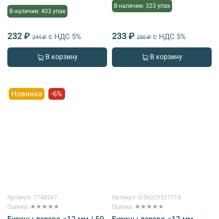
В наличии: 323 упак
В наличии: 403 упак
232 ₽
233 ₽
с НДС 5%
с НДС 5%
244 ₽
250 ₽
В корзину
В корзину
Новинка
-6%
Артикул:
7748547
Артикул:
G-96029321714
Оценка: ★★★★★
Оценка: ★★★★★
Бусины дерево ⌀12 мм / 50
Бусины дерево ⌀12 мм,