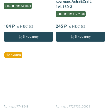
круглые, Astra&Craft,
В наличии: 23 упак
1AL160-3
В наличии: 412 упак
184 ₽
245 ₽
с НДС 5%
с НДС 5%
В корзину
В корзину
Новинка
Артикул:
7748548
Артикул:
7727737_00001