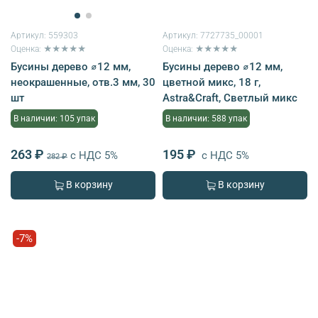
Артикул:
559303
Артикул:
7727735_00001
Оценка: ★★★★★
Оценка: ★★★★★
Бусины дерево ⌀12 мм,
Бусины дерево ⌀12 мм,
неокрашенные, отв.3 мм, 30
цветной микс, 18 г,
шт
Astra&Craft, Светлый микс
В наличии: 105 упак
В наличии: 588 упак
263 ₽
195 ₽
с НДС 5%
с НДС 5%
282 ₽
В корзину
В корзину
-7%