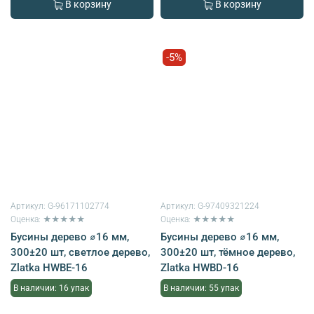
В корзину
В корзину
-5%
Артикул:
G-96171102774
Артикул:
G-97409321224
Оценка: ★★★★★
Оценка: ★★★★★
Бусины дерево ⌀16 мм,
Бусины дерево ⌀16 мм,
300±20 шт, светлое дерево,
300±20 шт, тёмное дерево,
Zlatka HWBE-16
Zlatka HWBD-16
В наличии: 16 упак
В наличии: 55 упак