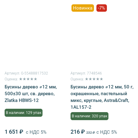
Новинка
-7%
Артикул:
G-55488817532
Артикул:
7748546
Оценка: ★★★★★
Оценка: ★★★★★
Бусины дерево ⌀12 мм,
Бусины дерево ⌀12 мм, 50 г,
500±30 шт, св. дерево,
окрашенные, пастельный
Zlatka HBWS-12
микс, круглые, Astra&Craft,
1AL157-2
В наличии: 129 упак
В наличии: 320 упак
1 651 ₽
216 ₽
с НДС 5%
с НДС 5%
232 ₽