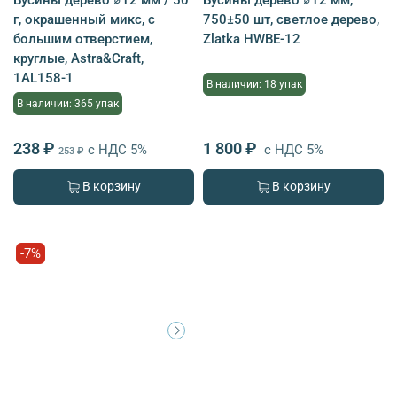
г, окрашенный микс, с
750±50 шт, светлое дерево,
большим отверстием,
Zlatka HWBE-12
круглые, Astra&Craft,
1AL158-1
В наличии: 18 упак
В наличии: 365 упак
238 ₽
1 800 ₽
с НДС 5%
с НДС 5%
253 ₽
В корзину
В корзину
-7%