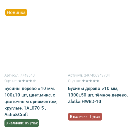
Новинка
Артикул:
7748540
Артикул:
G-97406343704
Оценка: ★★★★☆
Оценка: ★★★★★
Бусины дерево ⌀10 мм,
Бусины дерево ⌀10 мм,
100±10 шт, цвет.микс, с
1300±50 шт, тёмное дерево,
цветочным орнаментом,
Zlatka HWBD-10
круглые, 1AL070-5 ,
Astra&Craft
В наличии: 1 упак
В наличии: 85 упак