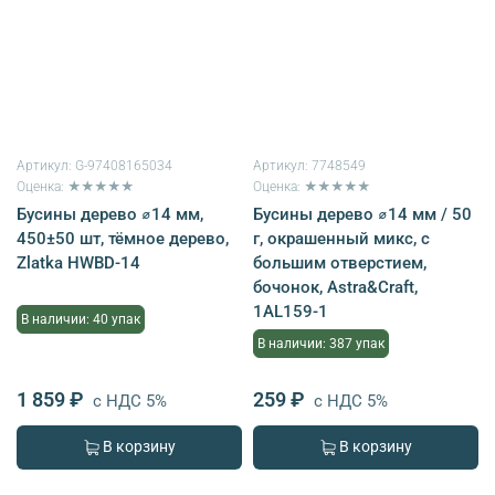
Артикул:
G-97408165034
Артикул:
7748549
Оценка: ★★★★★
Оценка: ★★★★★
Бусины дерево ⌀14 мм,
Бусины дерево ⌀14 мм / 50
450±50 шт, тёмное дерево,
г, окрашенный микс, с
Zlatka HWBD-14
большим отверстием,
бочонок, Astra&Craft,
1AL159-1
В наличии: 40 упак
В наличии: 387 упак
1 859 ₽
259 ₽
с НДС 5%
с НДС 5%
В корзину
В корзину