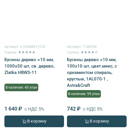
Артикул:
G-55488812232
Артикул:
7748538
Оценка: ★★★★★
Оценка: ★★★★☆
Бусины дерево ⌀10 мм,
Бусины дерево ⌀10 мм,
1000±50 шт, св. дерево,
100±10 шт, цвет.микс, с
Zlatka HBWS-11
орнаментом спираль,
круглые, 1AL070-1 ,
Astra&Craft
В наличии: 40 упак
В наличии: 99 упак
1 640 ₽
742 ₽
с НДС 5%
с НДС 5%
В корзину
В корзину