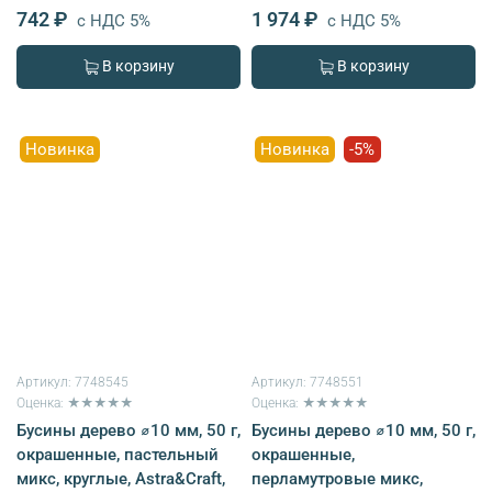
742 ₽
1 974 ₽
с НДС 5%
с НДС 5%
В корзину
В корзину
Новинка
Новинка
-5%
Артикул:
7748545
Артикул:
7748551
Оценка: ★★★★★
Оценка: ★★★★★
Бусины дерево ⌀10 мм, 50 г,
Бусины дерево ⌀10 мм, 50 г,
окрашенные, пастельный
окрашенные,
микс, круглые, Astra&Craft,
перламутровые микс,