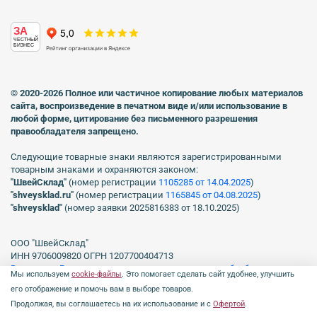
ЗА
ЧЕСТНЫЙ
БИЗНЕС
© 2020-2026 Полное или частичное копирование любых материалов
сайта, воспроизведение в печатном виде
и/или использование в
любой форме, цитирование без письменного разрешения
правообладателя запрещено.
Следующие товарные знаки являются зарегистрированными
товарным знаками и охраняются законом:
"ШвейСклад"
(номер регистрации
1105285 от 14.04.2025
)
"shveуsklad.ru"
(номер регистрации
1165845 от 04.08.2025
)
"shveysklad"
(номер заявки 2025816383 от 18.10.2025)
ООО "ШвейСклад"
ИНН 9706009820 ОГРН 1207700404713
Включен в Реестр операторов, осуществляющих обработку
Мы используем
cookie-файлы
. Это помогает сделать сайт удобнее, улучшить
персональных данных Роскомнадзора рег. № 77-23-150255, Приказ
его отображение и помочь вам в выборе товаров.
№231 от 16.06.2023.
Продолжая, вы соглашаетесь на их использование и с
Офертой
.