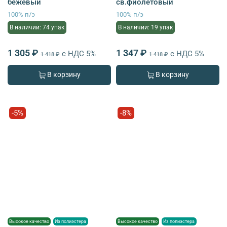
бежевый
св.фиолетовый
100% п/э
100% п/э
В наличии: 74 упак
В наличии: 19 упак
1 305 ₽
1 347 ₽
с НДС 5%
с НДС 5%
1 418 ₽
1 418 ₽
В корзину
В корзину
-5%
-8%
Высокое качество
Из полиэстера
Высокое качество
Из полиэстера