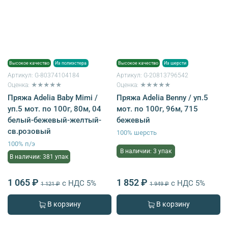
Высокое качество
Из полиэстера
Высокое качество
Из шерсти
Артикул:
G-80374104184
Артикул:
G-20813796542
Оценка: ★★★★★
Оценка: ★★★★★
Пряжа Adelia Baby Mimi /
Пряжа Adelia Benny / уп.5
уп.5 мот. по 100г, 80м, 04
мот. по 100г, 96м, 715
белый-бежевый-желтый-
бежевый
св.розовый
100% шерсть
100% п/э
В наличии: 3 упак
В наличии: 381 упак
1 065 ₽
1 852 ₽
с НДС 5%
с НДС 5%
1 121 ₽
1 949 ₽
В корзину
В корзину