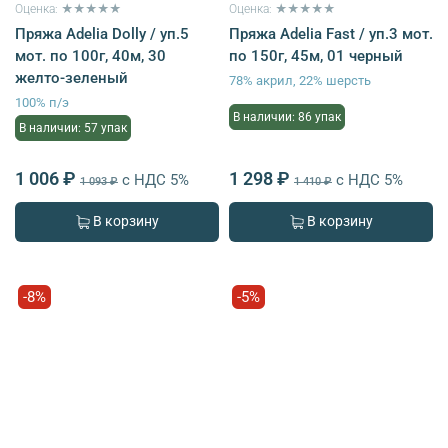
Оценка: ★★★★★
Оценка: ★★★★★
Пряжа Adelia Dolly / уп.5
Пряжа Adelia Fast / уп.3 мот.
мот. по 100г, 40м, 30
по 150г, 45м, 01 черный
желто-зеленый
78% акрил, 22% шерсть
100% п/э
В наличии: 86 упак
В наличии: 57 упак
1 006 ₽
1 298 ₽
с НДС 5%
с НДС 5%
1 093 ₽
1 410 ₽
В корзину
В корзину
-8%
-5%