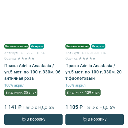
Высокое качество
Из акрила
Высокое качество
Из акрила
Артикул:
G-80792001054
Артикул:
G-80791991884
Оценка: ★★★★★
Оценка: ★★★★★
Пряжа Adelia Anastasia /
Пряжа Adelia Anastasia /
уп.5 мот. по 100 г, 330м, 06
уп.5 мот. по 100 г, 330м, 20
античная роза
т.фиолетовый
100% акрил
100% акрил
В наличии: 35 упак
В наличии: 129 упак
1 141 ₽
1 105 ₽
с НДС 5%
с НДС 5%
1 201 ₽
1 201 ₽
В корзину
В корзину