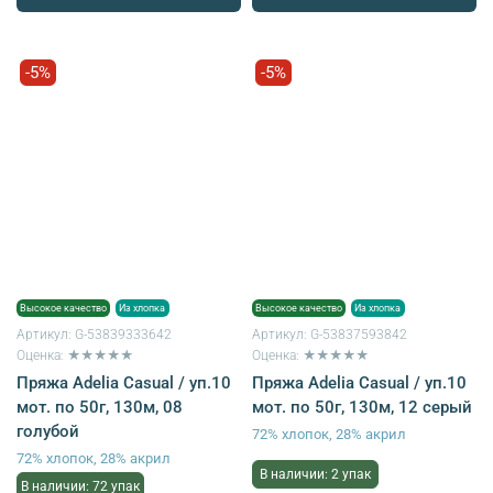
-5%
-5%
Высокое качество
Из хлопка
Высокое качество
Из хлопка
Артикул:
G-53839333642
Артикул:
G-53837593842
Оценка: ★★★★★
Оценка: ★★★★★
Пряжа Adelia Casual / уп.10
Пряжа Adelia Casual / уп.10
мот. по 50г, 130м, 08
мот. по 50г, 130м, 12 серый
голубой
72% хлопок, 28% акрил
72% хлопок, 28% акрил
В наличии: 2 упак
В наличии: 72 упак