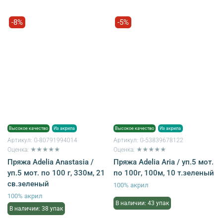
-8%
-5%
Высокое качество
Из акрила
Высокое качество
Из акрила
Артикул:
G-80791994014
Артикул:
G-53839678122
Оценка: ★★★★★
Оценка: ★★★★★
Пряжа Adelia Anastasia /
Пряжа Adelia Aria / уп.5 мот.
уп.5 мот. по 100 г, 330м, 21
по 100г, 100м, 10 т.зеленый
св.зеленый
100% акрил
100% акрил
В наличии: 43 упак
В наличии: 38 упак