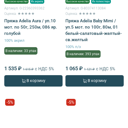
Высокое качество
Из акрила
Высокое качество
Из полиэстера
Артикул:
G-22360393362
Артикул:
G-80374113084
Оценка: ★★★★★
Оценка: ★★★★★
Пряжа Adelia Aura / уп.10
Пряжа Adelia Baby Mimi /
мот. по 50г, 250м, 086 яр.
уп.5 мот. по 100г, 80м, 01
голубой
белый-салатовый-желтый-
св.желтый
100% акрил
100% п/э
В наличии: 33 упак
В наличии: 393 упак
1 535 ₽
1 065 ₽
с НДС 5%
с НДС 5%
1 615 ₽
1 121 ₽
В корзину
В корзину
-5%
-5%