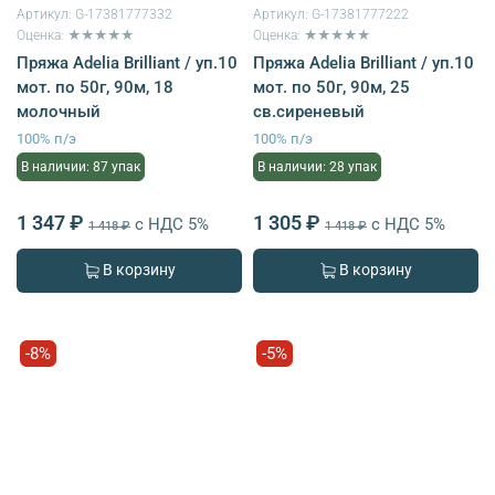
Артикул:
G-17381777332
Артикул:
G-17381777222
Оценка: ★★★★★
Оценка: ★★★★★
Пряжа Adelia Brilliant / уп.10
Пряжа Adelia Brilliant / уп.10
мот. по 50г, 90м, 18
мот. по 50г, 90м, 25
молочный
св.сиреневый
100% п/э
100% п/э
В наличии: 87 упак
В наличии: 28 упак
1 347 ₽
1 305 ₽
с НДС 5%
с НДС 5%
1 418 ₽
1 418 ₽
В корзину
В корзину
-8%
-5%