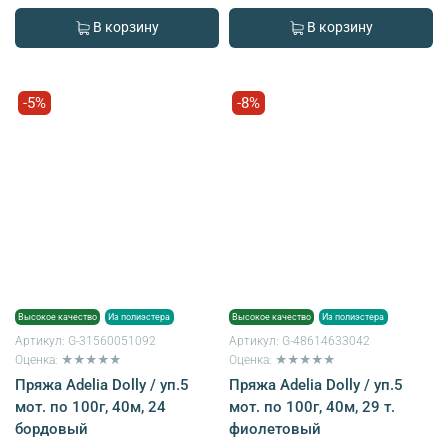
В корзину
В корзину
-5%
-8%
Высокое качество
Из полиэстера
Высокое качество
Из полиэстера
Артикул:
G-31560051092
Артикул:
G-48614633042
Оценка: ★★★★★
Оценка: ★★★★★
Пряжа Adelia Dolly / уп.5
Пряжа Adelia Dolly / уп.5
мот. по 100г, 40м, 24
мот. по 100г, 40м, 29 т.
бордовый
фиолетовый