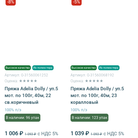
-8%
-5%
Высокое качество
Из полиэстера
Высокое качество
Из полиэстера
Артикул:
G-31560061252
Артикул:
G-31560068192
Оценка: ★★★★★
Оценка: ★★★★★
Пряжа Adelia Dolly / уп.5
Пряжа Adelia Dolly / уп.5
мот. по 100г, 40м, 22
мот. по 100г, 40м, 23
св.коричневый
коралловый
100% п/э
100% п/э
В наличии: 96 упак
В наличии: 123 упак
1 006 ₽
1 039 ₽
с НДС 5%
с НДС 5%
1 093 ₽
1 093 ₽