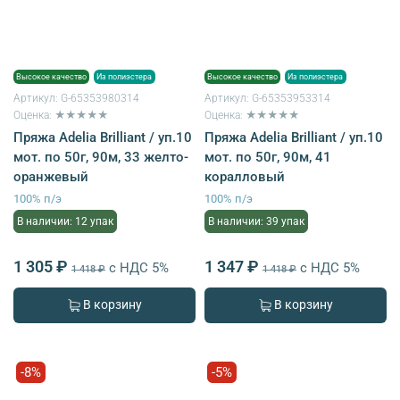
Высокое качество
Из полиэстера
Высокое качество
Из полиэстера
Артикул:
G-65353980314
Артикул:
G-65353953314
Оценка: ★★★★★
Оценка: ★★★★★
Пряжа Adelia Brilliant / уп.10
Пряжа Adelia Brilliant / уп.10
мот. по 50г, 90м, 33 желто-
мот. по 50г, 90м, 41
оранжевый
коралловый
100% п/э
100% п/э
В наличии: 12 упак
В наличии: 39 упак
1 305 ₽
1 347 ₽
с НДС 5%
с НДС 5%
1 418 ₽
1 418 ₽
В корзину
В корзину
-8%
-5%