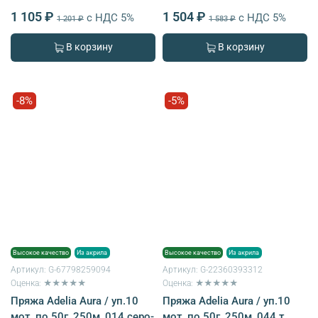
1 105 ₽
1 504 ₽
с НДС 5%
с НДС 5%
1 201 ₽
1 583 ₽
В корзину
В корзину
-8%
-5%
Высокое качество
Из акрила
Высокое качество
Из акрила
Артикул:
G-67798259094
Артикул:
G-22360393312
Оценка: ★★★★★
Оценка: ★★★★★
Пряжа Adelia Aura / уп.10
Пряжа Adelia Aura / уп.10
мот. по 50г, 250м, 014 серо-
мот. по 50г, 250м, 044 т.