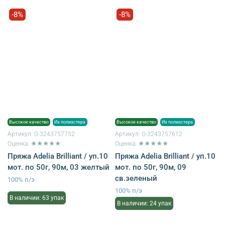
-8%
-8%
Высокое качество
Из полиэстера
Высокое качество
Из полиэстера
Артикул:
G-3243757752
Артикул:
G-3243757612
Оценка: ★★★★★
Оценка: ★★★★★
Пряжа Adelia Brilliant / уп.10
Пряжа Adelia Brilliant / уп.10
мот. по 50г, 90м, 03 желтый
мот. по 50г, 90м, 09
св.зеленый
100% п/э
100% п/э
В наличии: 63 упак
В наличии: 24 упак