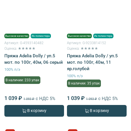
Высокое качество
Из полиэстера
Высокое качество
Из полиэстера
Артикул:
G-4593140482
Артикул:
G-9233814152
Оценка: ★★★★★
Оценка: ★★★★★
Пряжа Adelia Dolly / уп.5
Пряжа Adelia Dolly / уп.5
мот. по 100г, 40м, 06 серый
мот. по 100г, 40м, 11
яр.голубой
100% п/э
100% п/э
В наличии: 233 упак
В наличии: 35 упак
1 039 ₽
1 039 ₽
с НДС 5%
с НДС 5%
1 093 ₽
1 093 ₽
В корзину
В корзину