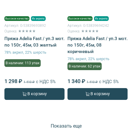
Высокое качество
Из акрила
Высокое качество
Из акрила
Артикул:
G-53839693892
Артикул:
G-53839694242
Оценка: ★★★★★
Оценка: ★★★★★
Пряжа Adelia Fast / уп.3 мот.
Пряжа Adelia Fast / уп.3 мот.
по 150г, 45м, 03 желтый
по 150г, 45м, 08
коричневый
78% акрил, 22% шерсть
78% акрил, 22% шерсть
В наличии: 113 упак
В наличии: 62 упак
1 298 ₽
1 340 ₽
с НДС 5%
с НДС 5%
1 410 ₽
1 410 ₽
В корзину
В корзину
Показать еще