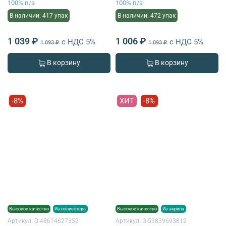
100% п/э
100% п/э
В наличии: 417 упак
В наличии: 472 упак
1 039 ₽
1 006 ₽
с НДС 5%
с НДС 5%
1 093 ₽
1 093 ₽
В корзину
В корзину
-8%
ХИТ
-8%
Высокое качество
Из полиэстера
Высокое качество
Из акрила
Артикул:
G-48614627352
Артикул:
G-53839693812