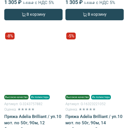
1 305 ₽
1 305 ₽
с НДС 5%
с НДС 5%
1 418 ₽
1 418 ₽
В корзину
В корзину
-8%
-5%
Высокое качество
Из полиэстера
Высокое качество
Из полиэстера
Артикул:
G-3243757882
Артикул:
G-16323221052
Оценка: ★★★★★
Оценка: ★★★★★
Пряжа Adelia Brilliant / уп.10
Пряжа Adelia Brilliant / уп.10
мот. по 50г, 90м, 12
мот. по 50г, 90м, 14