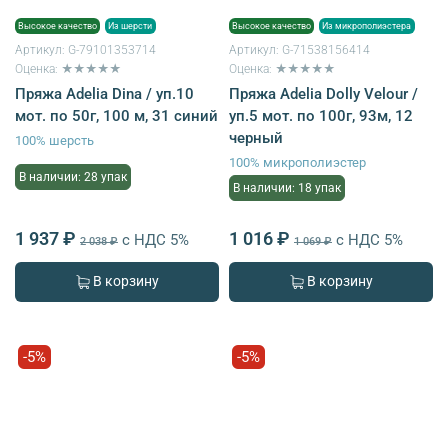
Высокое качество
Из шерсти
Высокое качество
Из микрополиэстера
Артикул:
G-79101353714
Артикул:
G-71538156414
Оценка: ★★★★★
Оценка: ★★★★★
Пряжа Adelia Dina / уп.10
Пряжа Adelia Dolly Velour /
мот. по 50г, 100 м, 31 синий
уп.5 мот. по 100г, 93м, 12
черный
100% шерсть
100% микрополиэстер
В наличии: 28 упак
В наличии: 18 упак
1 937 ₽
1 016 ₽
с НДС 5%
с НДС 5%
2 038 ₽
1 069 ₽
В корзину
В корзину
-5%
-5%