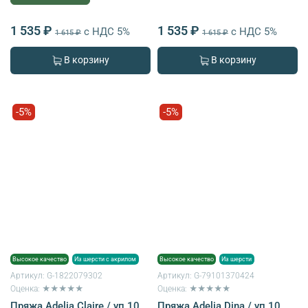
1 535 ₽
1 535 ₽
с НДС 5%
с НДС 5%
1 615 ₽
1 615 ₽
В корзину
В корзину
-5%
-5%
Высокое качество
Из шерсти с акрилом
Высокое качество
Из шерсти
Артикул:
G-1822079302
Артикул:
G-79101370424
Оценка: ★★★★★
Оценка: ★★★★★
Пряжа Adelia Claire / уп.10
Пряжа Adelia Dina / уп.10