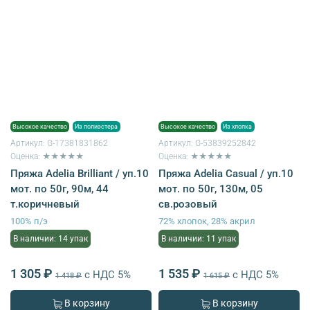
Высокое качество
Из полиэстера
Высокое качество
Из хлопка
Артикул:
G-17381831862
Артикул:
G-53839252842
Оценка: ★★★★★
Оценка: ★★★★★
Пряжа Adelia Brilliant / уп.10
Пряжа Adelia Casual / уп.10
мот. по 50г, 90м, 44
мот. по 50г, 130м, 05
т.коричневый
св.розовый
100% п/э
72% хлопок, 28% акрил
В наличии: 14 упак
В наличии: 11 упак
1 305 ₽
1 535 ₽
с НДС 5%
с НДС 5%
1 418 ₽
1 615 ₽
В корзину
В корзину